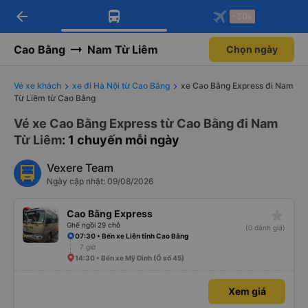
arrow_back
Tải app Vexere ngay!
Tải app Vexere
-30k
Mở app
Mở app
Nhận ưu đãi thành viên độc
-30k/ghế khi đặt vé máy bay qua
quyền
app
Cao Bằng
Nam Từ Liêm
Chọn ngày
Vé xe khách
xe đi Hà Nội từ Cao Bằng
xe Cao Bằng Express đi Nam
Từ Liêm từ Cao Bằng
Vé xe Cao Bằng Express từ Cao Bằng đi Nam
Từ Liêm
: 1 chuyến mỗi ngày
Vexere Team
Ngày cập nhật: 09/08/2026
star_rate
Cao Bằng Express
Ghế ngồi 29 chỗ
(0 đánh giá)
07:30 • Bến xe Liên tỉnh Cao Bằng
7 giờ
14:30 • Bến xe Mỹ Đình (Ô số 45)
Xem giá