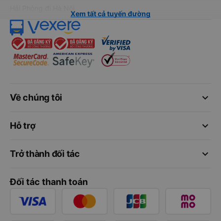
Hải Phòng đi Hà Nội
Xem tất cả tuyến đường
keyboard_arrow_down
Về chúng tôi
keyboard_arrow_down
Hỗ trợ
keyboard_arrow_down
Trở thành đối tác
Đối tác thanh toán