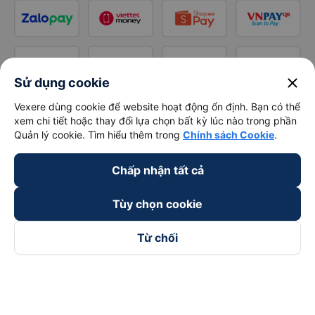
close
Sử dụng cookie
Vexere dùng cookie để website hoạt động ổn định. Bạn có thể
xem chi tiết hoặc thay đổi lựa chọn bất kỳ lúc nào trong phần
Quản lý cookie. Tìm hiểu thêm trong
Chính sách Cookie
.
Chấp nhận tất cả
Tùy chọn cookie
Từ chối
Theo dõi chúng tôi trên
Facebook
Tiktok
Youtube