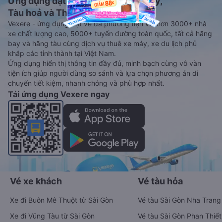
Ứng dụng đặt vé Xe khách, Máy bay,
Tàu hoả và Thuê xe
Vexere - ứng dụng đặt vé đa phương tiện với hơn 3000+ nhà
xe chất lượng cao, 5000+ tuyến đường toàn quốc, tất cả hãng
bay và hãng tàu cùng dịch vụ thuê xe máy, xe du lịch phủ
khắp các tỉnh thành tại Việt Nam.
Ứng dụng hiển thị thông tin đầy đủ, minh bạch cùng vô vàn
tiện ích giúp người dùng so sánh và lựa chọn phương án di
chuyển tiết kiệm, nhanh chóng và phù hợp nhất.
Tải ứng dụng Vexere ngay
Vé xe khách
Vé tàu hỏa
Xe đi Buôn Mê Thuột từ Sài Gòn
Vé tàu Sài Gòn Nha Trang
Xe đi Vũng Tàu từ Sài Gòn
Vé tàu Sài Gòn Phan Thiết