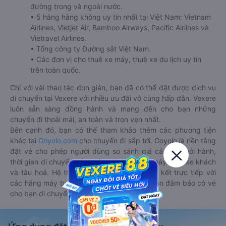
đường trong và ngoài nước.
• 5 hãng hàng không uy tín nhất tại Việt Nam: Vietnam
Airlines, Vietjet Air, Bamboo Airways, Pacific Airlines và
Vietravel Airlines.
• Tổng công ty Đường sắt Việt Nam.
• Các đơn vị cho thuê xe máy, thuê xe du lịch uy tín
trên toàn quốc.
Chỉ với vài thao tác đơn giản, bạn đã có thể đặt được dịch vụ
di chuyển tại Vexere với nhiều ưu đãi vô cùng hấp dẫn. Vexere
luôn sẵn sàng đồng hành và mang đến cho bạn những
chuyến đi thoải mái, an toàn và trọn vẹn nhất.
Bên cạnh đó, bạn có thể tham khảo thêm các phương tiện
khác tại
Goyolo.com
cho chuyến đi sắp tới. Goyolo là nền tảng
đặt vé cho phép người dùng so sánh giá cả, giờ khởi hành,
thời gian di chuyển của nhiều phương tiện máy bay, xe khách
và tàu hoả. Hệ thống của Goyolo được liên kết trực tiếp với
các hãng máy bay, xe khách và tàu hoả, luôn đảm bảo có vé
cho bạn di chuyển.