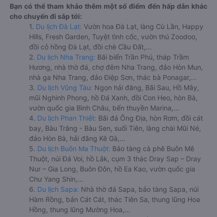
Bạn có thể tham khảo thêm một số điểm đến hấp dẫn khác
cho chuyến đi sắp tới:
1.
Du lịch Đà Lạt:
Vườn hoa Đà Lạt, làng Cù Lần, Happy
Hills, Fresh Garden, Tuyệt tình cốc, vườn thú Zoodoo,
đồi cỏ hồng Đà Lạt, đồi chè Cầu Đất,...
2.
Du lịch Nha Trang:
Bãi biển Trần Phú, tháp Trầm
Hương, nhà thờ đá, chợ đêm Nha Trang, đảo Hòn Mun,
nhà ga Nha Trang, đảo Điệp Sơn, thác bà Ponagar,...
3.
Du lịch Vũng Tàu:
Ngọn hải đăng, Bãi Sau, Hồ Mây,
mũi Nghinh Phong, hồ Đá Xanh, đồi Con Heo, hòn Bà,
vườn quốc gia Bình Châu, bến thuyền Marina,...
4.
Du lịch Phan Thiết:
Bãi đá Ông Địa, hòn Rơm, đồi cát
bay, Bàu Trắng - Bàu Sen, suối Tiên, làng chài Mũi Né,
đảo Hòn Bà, hải đăng Kê Gà,...
5.
Du lịch Buôn Ma Thuột:
Bảo tàng cà phê Buôn Mê
Thuột, núi Đá Voi, hồ Lắk, cụm 3 thác Dray Sap – Dray
Nur – Gia Long, Buôn Đôn, hồ Ea Kao, vườn quốc gia
Chư Yang Shin,...
6.
Du lịch Sapa:
Nhà thờ đá Sapa, bảo tàng Sapa, núi
Hàm Rồng, bản Cát Cát, thác Tiên Sa, thung lũng Hoa
Hồng, thung lũng Mường Hoa,...