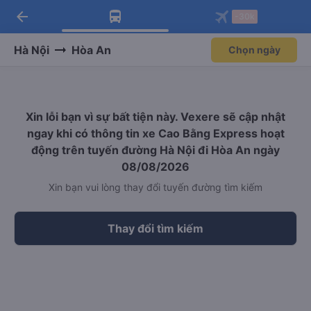
arrow_back
Tải app Vexere ngay!
Tải app Vexere
-30k
Mở app
Mở app
Nhận ưu đãi thành viên độc
-30k/ghế khi đặt vé máy bay qua
quyền
app
Hà Nội
Hòa An
Chọn ngày
Xin lỗi bạn vì sự bất tiện này. Vexere sẽ cập nhật
ngay khi có thông tin xe Cao Bằng Express hoạt
động trên tuyến đường Hà Nội đi Hòa An ngày
08/08/2026
Xin bạn vui lòng thay đổi tuyến đường tìm kiếm
Thay đổi tìm kiếm