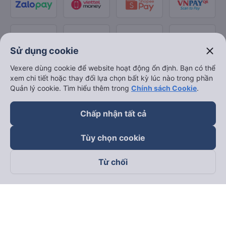
close
Sử dụng cookie
Vexere dùng cookie để website hoạt động ổn định. Bạn có thể
xem chi tiết hoặc thay đổi lựa chọn bất kỳ lúc nào trong phần
Quản lý cookie. Tìm hiểu thêm trong
Chính sách Cookie
.
Chấp nhận tất cả
Tùy chọn cookie
Từ chối
Theo dõi chúng tôi trên
Facebook
Tiktok
Youtube
Công ty TNHH Thương Mại Dịch Vụ Vexere