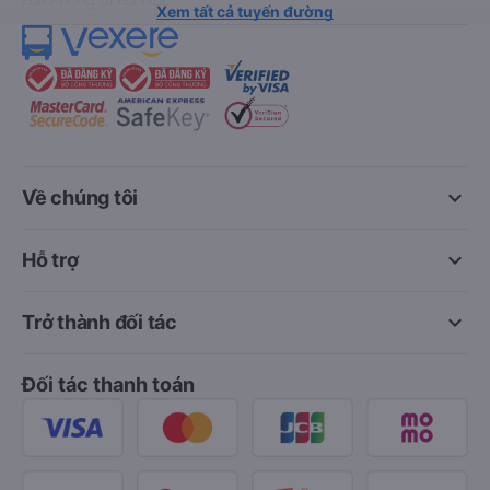
Xem tất cả tuyến đường
keyboard_arrow_down
Về chúng tôi
keyboard_arrow_down
Hỗ trợ
keyboard_arrow_down
Trở thành đối tác
Đối tác thanh toán