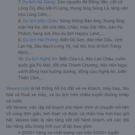
7.
Du lịch Hà Giang:
Cao nguyên đá Đồng Văn, cột cờ
Lũng Cú, đèo Mã Pí Lèng, thung lũng Sủng Là, làng văn
hóa Lũng Cẩm,...
8.
Du lịch Mộc Châu:
Rừng thông Bản Áng, thung lũng
mận Nà Ka, đồi chè Mộc Châu, thác Dải Yếm, bản Pa
Phách, hang dơi, khu du lịch Happy Land,...
9.
Du lịch Hải Phòng:
Biển Đồ Sơn, đảo Hòn Dấu, vịnh
Lan Hạ, đảo Bạch Long Vỹ, núi Voi, khu di tích Tràng
Kênh,...
10.
Du lịch Nghệ An:
Biển Cửa Lò, đảo Lan Châu, vườn
quốc gia Pù Mát, đồi chè Thanh Chương, đảo Hòn Ngư,
cánh đồng hoa hướng dương, đồng cừu Nghệ An, biển
Thiên Cầm,...
Vexere.com
là hệ thống hỗ trợ đặt vé xe khách, máy bay, tàu
hoả và thuê xe máy, xe du lịch trên nhiều tuyến đường khắp
cả nước.
Với Vexere, việc lập kế hoạch cho hành trình di chuyển trở nên
vô cùng đơn giản, linh hoạt và được cá nhân hóa hơn bao giờ
hết. Vexere hiện là nền tảng kết nối hành khách với các đối
tác hàng đầu trong lĩnh vực đi lại, bao gồm:
• 2000+ hãng xe chất lượng cao trên 5000+ tuyến