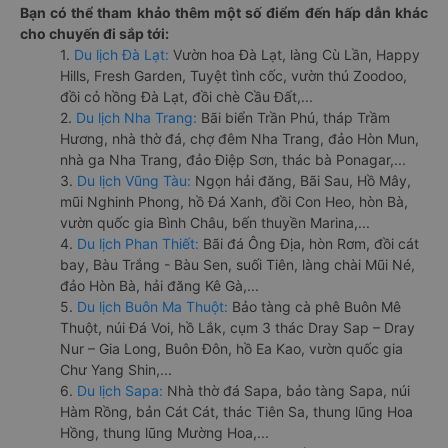
Bạn có thể tham khảo thêm một số điểm đến hấp dẫn khác
cho chuyến đi sắp tới:
1.
Du lịch Đà Lạt:
Vườn hoa Đà Lạt, làng Cù Lần, Happy
Hills, Fresh Garden, Tuyệt tình cốc, vườn thú Zoodoo,
đồi cỏ hồng Đà Lạt, đồi chè Cầu Đất,...
2.
Du lịch Nha Trang:
Bãi biển Trần Phú, tháp Trầm
Hương, nhà thờ đá, chợ đêm Nha Trang, đảo Hòn Mun,
nhà ga Nha Trang, đảo Điệp Sơn, thác bà Ponagar,...
3.
Du lịch Vũng Tàu:
Ngọn hải đăng, Bãi Sau, Hồ Mây,
mũi Nghinh Phong, hồ Đá Xanh, đồi Con Heo, hòn Bà,
vườn quốc gia Bình Châu, bến thuyền Marina,...
4.
Du lịch Phan Thiết:
Bãi đá Ông Địa, hòn Rơm, đồi cát
bay, Bàu Trắng - Bàu Sen, suối Tiên, làng chài Mũi Né,
đảo Hòn Bà, hải đăng Kê Gà,...
5.
Du lịch Buôn Ma Thuột:
Bảo tàng cà phê Buôn Mê
Thuột, núi Đá Voi, hồ Lắk, cụm 3 thác Dray Sap – Dray
Nur – Gia Long, Buôn Đôn, hồ Ea Kao, vườn quốc gia
Chư Yang Shin,...
6.
Du lịch Sapa:
Nhà thờ đá Sapa, bảo tàng Sapa, núi
Hàm Rồng, bản Cát Cát, thác Tiên Sa, thung lũng Hoa
Hồng, thung lũng Mường Hoa,...