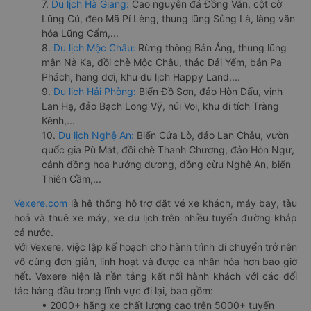
7.
Du lịch Hà Giang:
Cao nguyên đá Đồng Văn, cột cờ
Lũng Cú, đèo Mã Pí Lèng, thung lũng Sủng Là, làng văn
hóa Lũng Cẩm,...
8.
Du lịch Mộc Châu:
Rừng thông Bản Áng, thung lũng
mận Nà Ka, đồi chè Mộc Châu, thác Dải Yếm, bản Pa
Phách, hang dơi, khu du lịch Happy Land,...
9.
Du lịch Hải Phòng:
Biển Đồ Sơn, đảo Hòn Dấu, vịnh
Lan Hạ, đảo Bạch Long Vỹ, núi Voi, khu di tích Tràng
Kênh,...
10.
Du lịch Nghệ An:
Biển Cửa Lò, đảo Lan Châu, vườn
quốc gia Pù Mát, đồi chè Thanh Chương, đảo Hòn Ngư,
cánh đồng hoa hướng dương, đồng cừu Nghệ An, biển
Thiên Cầm,...
Vexere.com
là hệ thống hỗ trợ đặt vé xe khách, máy bay, tàu
hoả và thuê xe máy, xe du lịch trên nhiều tuyến đường khắp
cả nước.
Với Vexere, việc lập kế hoạch cho hành trình di chuyển trở nên
vô cùng đơn giản, linh hoạt và được cá nhân hóa hơn bao giờ
hết. Vexere hiện là nền tảng kết nối hành khách với các đối
tác hàng đầu trong lĩnh vực đi lại, bao gồm:
• 2000+ hãng xe chất lượng cao trên 5000+ tuyến