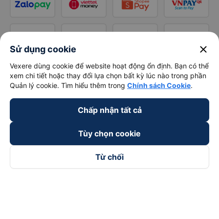
close
Sử dụng cookie
Vexere dùng cookie để website hoạt động ổn định. Bạn có thể
xem chi tiết hoặc thay đổi lựa chọn bất kỳ lúc nào trong phần
Quản lý cookie. Tìm hiểu thêm trong
Chính sách Cookie
.
Chấp nhận tất cả
Tùy chọn cookie
Từ chối
Theo dõi chúng tôi trên
Facebook
Tiktok
Youtube
Công ty TNHH Thương Mại Dịch Vụ Vexere