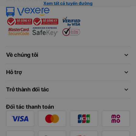
Xem tất cả tuyến đường
keyboard_arrow_down
Về chúng tôi
keyboard_arrow_down
Hỗ trợ
keyboard_arrow_down
Trở thành đối tác
Đối tác thanh toán