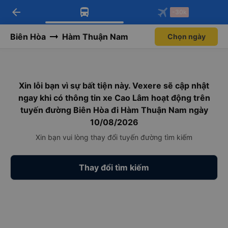
arrow_back
Tải app Vexere ngay!
Tải app Vexere
-30k
Mở app
Mở app
Nhận ưu đãi thành viên độc
-30k/ghế khi đặt vé máy bay qua
quyền
app
Biên Hòa
Hàm Thuận Nam
Chọn ngày
Xin lỗi bạn vì sự bất tiện này. Vexere sẽ cập nhật
ngay khi có thông tin xe Cao Lâm hoạt động trên
tuyến đường Biên Hòa đi Hàm Thuận Nam ngày
10/08/2026
Xin bạn vui lòng thay đổi tuyến đường tìm kiếm
Thay đổi tìm kiếm