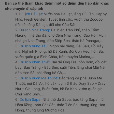
Bạn có thể tham khảo thêm một số điểm đến hấp dẫn khác
cho chuyến đi sắp tới:
1.
Du lịch Đà Lạt:
Vườn hoa Đà Lạt, làng Cù Lần, Happy
Hills, Fresh Garden, Tuyệt tình cốc, vườn thú Zoodoo,
đồi cỏ hồng Đà Lạt, đồi chè Cầu Đất,...
2.
Du lịch Nha Trang:
Bãi biển Trần Phú, tháp Trầm
Hương, nhà thờ đá, chợ đêm Nha Trang, đảo Hòn Mun,
nhà ga Nha Trang, đảo Điệp Sơn, thác bà Ponagar,...
3.
Du lịch Vũng Tàu:
Ngọn hải đăng, Bãi Sau, Hồ Mây,
mũi Nghinh Phong, hồ Đá Xanh, đồi Con Heo, hòn Bà,
vườn quốc gia Bình Châu, bến thuyền Marina,...
4.
Du lịch Phan Thiết:
Bãi đá Ông Địa, hòn Rơm, đồi cát
bay, Bàu Trắng - Bàu Sen, suối Tiên, làng chài Mũi Né,
đảo Hòn Bà, hải đăng Kê Gà,...
5.
Du lịch Buôn Ma Thuột:
Bảo tàng cà phê Buôn Mê
Thuột, núi Đá Voi, hồ Lắk, cụm 3 thác Dray Sap – Dray
Nur – Gia Long, Buôn Đôn, hồ Ea Kao, vườn quốc gia
Chư Yang Shin,...
6.
Du lịch Sapa:
Nhà thờ đá Sapa, bảo tàng Sapa, núi
Hàm Rồng, bản Cát Cát, thác Tiên Sa, thung lũng Hoa
Hồng, thung lũng Mường Hoa,...