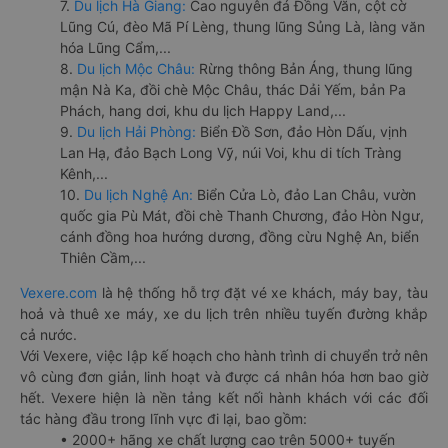
7.
Du lịch Hà Giang:
Cao nguyên đá Đồng Văn, cột cờ
Lũng Cú, đèo Mã Pí Lèng, thung lũng Sủng Là, làng văn
hóa Lũng Cẩm,...
8.
Du lịch Mộc Châu:
Rừng thông Bản Áng, thung lũng
mận Nà Ka, đồi chè Mộc Châu, thác Dải Yếm, bản Pa
Phách, hang dơi, khu du lịch Happy Land,...
9.
Du lịch Hải Phòng:
Biển Đồ Sơn, đảo Hòn Dấu, vịnh
Lan Hạ, đảo Bạch Long Vỹ, núi Voi, khu di tích Tràng
Kênh,...
10.
Du lịch Nghệ An:
Biển Cửa Lò, đảo Lan Châu, vườn
quốc gia Pù Mát, đồi chè Thanh Chương, đảo Hòn Ngư,
cánh đồng hoa hướng dương, đồng cừu Nghệ An, biển
Thiên Cầm,...
Vexere.com
là hệ thống hỗ trợ đặt vé xe khách, máy bay, tàu
hoả và thuê xe máy, xe du lịch trên nhiều tuyến đường khắp
cả nước.
Với Vexere, việc lập kế hoạch cho hành trình di chuyển trở nên
vô cùng đơn giản, linh hoạt và được cá nhân hóa hơn bao giờ
hết. Vexere hiện là nền tảng kết nối hành khách với các đối
tác hàng đầu trong lĩnh vực đi lại, bao gồm:
• 2000+ hãng xe chất lượng cao trên 5000+ tuyến