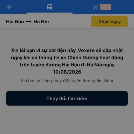
arrow_back
Tải app Vexere ngay!
Tải app Vexere
-30k
Mở app
Mở app
Nhận ưu đãi thành viên độc
-30k/ghế khi đặt vé máy bay qua
quyền
app
Hải Hậu
Hà Nội
Chọn ngày
Xin lỗi bạn vì sự bất tiện này. Vexere sẽ cập nhật
ngay khi có thông tin xe Chiến Dương hoạt động
trên tuyến đường Hải Hậu đi Hà Nội ngày
10/08/2026
Xin bạn vui lòng thay đổi tuyến đường tìm kiếm
Thay đổi tìm kiếm