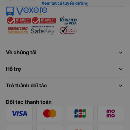
Xem tất cả tuyến đường
keyboard_arrow_down
Về chúng tôi
keyboard_arrow_down
Hỗ trợ
keyboard_arrow_down
Trở thành đối tác
Đối tác thanh toán