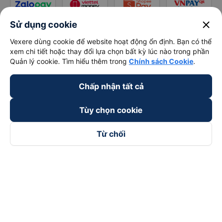
close
Sử dụng cookie
Vexere dùng cookie để website hoạt động ổn định. Bạn có thể
xem chi tiết hoặc thay đổi lựa chọn bất kỳ lúc nào trong phần
Quản lý cookie. Tìm hiểu thêm trong
Chính sách Cookie
.
Chấp nhận tất cả
Tùy chọn cookie
Từ chối
Theo dõi chúng tôi trên
Facebook
Tiktok
Youtube
Công ty TNHH Thương Mại Dịch Vụ Vexere