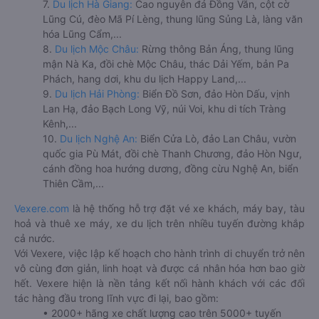
7.
Du lịch Hà Giang:
Cao nguyên đá Đồng Văn, cột cờ
Lũng Cú, đèo Mã Pí Lèng, thung lũng Sủng Là, làng văn
hóa Lũng Cẩm,...
8.
Du lịch Mộc Châu:
Rừng thông Bản Áng, thung lũng
mận Nà Ka, đồi chè Mộc Châu, thác Dải Yếm, bản Pa
Phách, hang dơi, khu du lịch Happy Land,...
9.
Du lịch Hải Phòng:
Biển Đồ Sơn, đảo Hòn Dấu, vịnh
Lan Hạ, đảo Bạch Long Vỹ, núi Voi, khu di tích Tràng
Kênh,...
10.
Du lịch Nghệ An:
Biển Cửa Lò, đảo Lan Châu, vườn
quốc gia Pù Mát, đồi chè Thanh Chương, đảo Hòn Ngư,
cánh đồng hoa hướng dương, đồng cừu Nghệ An, biển
Thiên Cầm,...
Vexere.com
là hệ thống hỗ trợ đặt vé xe khách, máy bay, tàu
hoả và thuê xe máy, xe du lịch trên nhiều tuyến đường khắp
cả nước.
Với Vexere, việc lập kế hoạch cho hành trình di chuyển trở nên
vô cùng đơn giản, linh hoạt và được cá nhân hóa hơn bao giờ
hết. Vexere hiện là nền tảng kết nối hành khách với các đối
tác hàng đầu trong lĩnh vực đi lại, bao gồm:
• 2000+ hãng xe chất lượng cao trên 5000+ tuyến