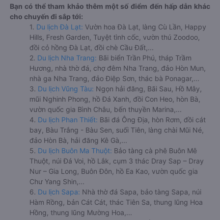
Bạn có thể tham khảo thêm một số điểm đến hấp dẫn khác
cho chuyến đi sắp tới:
1.
Du lịch Đà Lạt:
Vườn hoa Đà Lạt, làng Cù Lần, Happy
Hills, Fresh Garden, Tuyệt tình cốc, vườn thú Zoodoo,
đồi cỏ hồng Đà Lạt, đồi chè Cầu Đất,...
2.
Du lịch Nha Trang:
Bãi biển Trần Phú, tháp Trầm
Hương, nhà thờ đá, chợ đêm Nha Trang, đảo Hòn Mun,
nhà ga Nha Trang, đảo Điệp Sơn, thác bà Ponagar,...
3.
Du lịch Vũng Tàu:
Ngọn hải đăng, Bãi Sau, Hồ Mây,
mũi Nghinh Phong, hồ Đá Xanh, đồi Con Heo, hòn Bà,
vườn quốc gia Bình Châu, bến thuyền Marina,...
4.
Du lịch Phan Thiết:
Bãi đá Ông Địa, hòn Rơm, đồi cát
bay, Bàu Trắng - Bàu Sen, suối Tiên, làng chài Mũi Né,
đảo Hòn Bà, hải đăng Kê Gà,...
5.
Du lịch Buôn Ma Thuột:
Bảo tàng cà phê Buôn Mê
Thuột, núi Đá Voi, hồ Lắk, cụm 3 thác Dray Sap – Dray
Nur – Gia Long, Buôn Đôn, hồ Ea Kao, vườn quốc gia
Chư Yang Shin,...
6.
Du lịch Sapa:
Nhà thờ đá Sapa, bảo tàng Sapa, núi
Hàm Rồng, bản Cát Cát, thác Tiên Sa, thung lũng Hoa
Hồng, thung lũng Mường Hoa,...