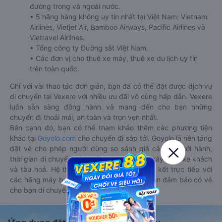
đường trong và ngoài nước.
• 5 hãng hàng không uy tín nhất tại Việt Nam: Vietnam
Airlines, Vietjet Air, Bamboo Airways, Pacific Airlines và
Vietravel Airlines.
• Tổng công ty Đường sắt Việt Nam.
• Các đơn vị cho thuê xe máy, thuê xe du lịch uy tín
trên toàn quốc.
Chỉ với vài thao tác đơn giản, bạn đã có thể đặt được dịch vụ
di chuyển tại Vexere với nhiều ưu đãi vô cùng hấp dẫn. Vexere
luôn sẵn sàng đồng hành và mang đến cho bạn những
chuyến đi thoải mái, an toàn và trọn vẹn nhất.
Bên cạnh đó, bạn có thể tham khảo thêm các phương tiện
khác tại
Goyolo.com
cho chuyến đi sắp tới. Goyolo là nền tảng
đặt vé cho phép người dùng so sánh giá cả, giờ khởi hành,
thời gian di chuyển của nhiều phương tiện máy bay, xe khách
và tàu hoả. Hệ thống của Goyolo được liên kết trực tiếp với
các hãng máy bay, xe khách và tàu hoả, luôn đảm bảo có vé
cho bạn di chuyển.