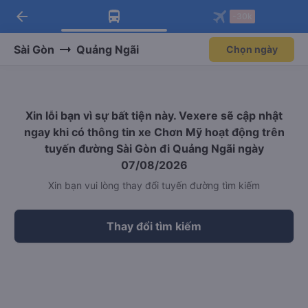
arrow_back
Tải app Vexere ngay!
Tải app Vexere
-30k
Mở app
Mở app
Nhận ưu đãi thành viên độc
-30k/ghế khi đặt vé máy bay qua
quyền
app
Sài Gòn
Quảng Ngãi
Chọn ngày
Xin lỗi bạn vì sự bất tiện này. Vexere sẽ cập nhật
ngay khi có thông tin xe Chơn Mỹ hoạt động trên
tuyến đường Sài Gòn đi Quảng Ngãi ngày
07/08/2026
Xin bạn vui lòng thay đổi tuyến đường tìm kiếm
Thay đổi tìm kiếm