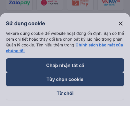
close
Sử dụng cookie
Vexere dùng cookie để website hoạt động ổn định. Bạn có thể
xem chi tiết hoặc thay đổi lựa chọn bất kỳ lúc nào trong phần
Quản lý cookie. Tìm hiểu thêm trong
Chính sách bảo mật của
chúng tôi
.
Chấp nhận tất cả
Tùy chọn cookie
Từ chối
Theo dõi chúng tôi trên
Facebook
Tiktok
Youtube
Công ty TNHH Thương Mại Dịch Vụ Vexere