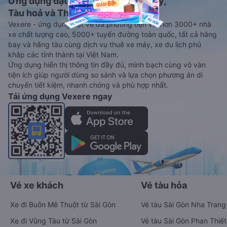
Ứng dụng đặt vé Xe khách, Máy bay,
Tàu hoả và Thuê xe
Vexere - ứng dụng đặt vé đa phương tiện với hơn 3000+ nhà
xe chất lượng cao, 5000+ tuyến đường toàn quốc, tất cả hãng
bay và hãng tàu cùng dịch vụ thuê xe máy, xe du lịch phủ
khắp các tỉnh thành tại Việt Nam.
Ứng dụng hiển thị thông tin đầy đủ, minh bạch cùng vô vàn
tiện ích giúp người dùng so sánh và lựa chọn phương án di
chuyển tiết kiệm, nhanh chóng và phù hợp nhất.
Tải ứng dụng Vexere ngay
Vé xe khách
Vé tàu hỏa
Xe đi Buôn Mê Thuột từ Sài Gòn
Vé tàu Sài Gòn Nha Trang
Xe đi Vũng Tàu từ Sài Gòn
Vé tàu Sài Gòn Phan Thiết