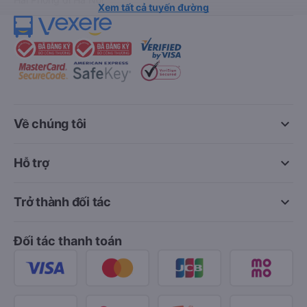
Xem tất cả tuyến đường
keyboard_arrow_down
Về chúng tôi
keyboard_arrow_down
Hỗ trợ
keyboard_arrow_down
Trở thành đối tác
Đối tác thanh toán