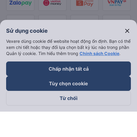
close
Sử dụng cookie
Vexere dùng cookie để website hoạt động ổn định. Bạn có thể
xem chi tiết hoặc thay đổi lựa chọn bất kỳ lúc nào trong phần
Quản lý cookie. Tìm hiểu thêm trong
Chính sách Cookie
.
Chấp nhận tất cả
Tùy chọn cookie
Từ chối
Theo dõi chúng tôi trên
Facebook
Tiktok
Youtube
Công ty TNHH Thương Mại Dịch Vụ Vexere