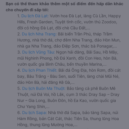
Bạn có thể tham khảo thêm một số điểm đến hấp dẫn khác
cho chuyến đi sắp tới:
1.
Du lịch Đà Lạt:
Vườn hoa Đà Lạt, làng Cù Lần, Happy
Hills, Fresh Garden, Tuyệt tình cốc, vườn thú Zoodoo,
đồi cỏ hồng Đà Lạt, đồi chè Cầu Đất,...
2.
Du lịch Nha Trang:
Bãi biển Trần Phú, tháp Trầm
Hương, nhà thờ đá, chợ đêm Nha Trang, đảo Hòn Mun,
nhà ga Nha Trang, đảo Điệp Sơn, thác bà Ponagar,...
3.
Du lịch Vũng Tàu:
Ngọn hải đăng, Bãi Sau, Hồ Mây,
mũi Nghinh Phong, hồ Đá Xanh, đồi Con Heo, hòn Bà,
vườn quốc gia Bình Châu, bến thuyền Marina,...
4.
Du lịch Phan Thiết:
Bãi đá Ông Địa, hòn Rơm, đồi cát
bay, Bàu Trắng - Bàu Sen, suối Tiên, làng chài Mũi Né,
đảo Hòn Bà, hải đăng Kê Gà,...
5.
Du lịch Buôn Ma Thuột:
Bảo tàng cà phê Buôn Mê
Thuột, núi Đá Voi, hồ Lắk, cụm 3 thác Dray Sap – Dray
Nur – Gia Long, Buôn Đôn, hồ Ea Kao, vườn quốc gia
Chư Yang Shin,...
6.
Du lịch Sapa:
Nhà thờ đá Sapa, bảo tàng Sapa, núi
Hàm Rồng, bản Cát Cát, thác Tiên Sa, thung lũng Hoa
Hồng, thung lũng Mường Hoa,...