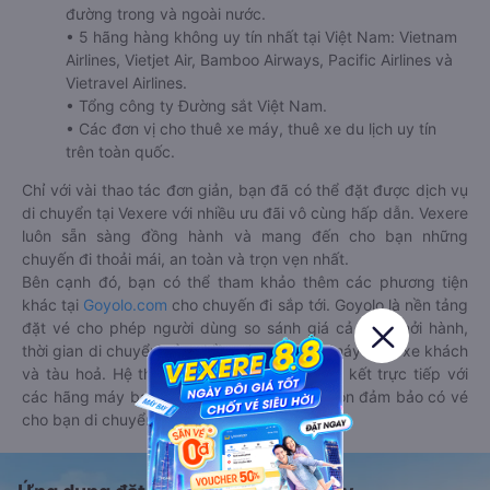
đường trong và ngoài nước.
• 5 hãng hàng không uy tín nhất tại Việt Nam: Vietnam
Airlines, Vietjet Air, Bamboo Airways, Pacific Airlines và
Vietravel Airlines.
• Tổng công ty Đường sắt Việt Nam.
• Các đơn vị cho thuê xe máy, thuê xe du lịch uy tín
trên toàn quốc.
Chỉ với vài thao tác đơn giản, bạn đã có thể đặt được dịch vụ
di chuyển tại Vexere với nhiều ưu đãi vô cùng hấp dẫn. Vexere
luôn sẵn sàng đồng hành và mang đến cho bạn những
chuyến đi thoải mái, an toàn và trọn vẹn nhất.
Bên cạnh đó, bạn có thể tham khảo thêm các phương tiện
khác tại
Goyolo.com
cho chuyến đi sắp tới. Goyolo là nền tảng
đặt vé cho phép người dùng so sánh giá cả, giờ khởi hành,
thời gian di chuyển của nhiều phương tiện máy bay, xe khách
và tàu hoả. Hệ thống của Goyolo được liên kết trực tiếp với
các hãng máy bay, xe khách và tàu hoả, luôn đảm bảo có vé
cho bạn di chuyển.