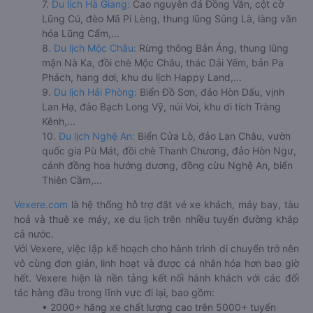
7.
Du lịch Hà Giang:
Cao nguyên đá Đồng Văn, cột cờ
Lũng Cú, đèo Mã Pí Lèng, thung lũng Sủng Là, làng văn
hóa Lũng Cẩm,...
8.
Du lịch Mộc Châu:
Rừng thông Bản Áng, thung lũng
mận Nà Ka, đồi chè Mộc Châu, thác Dải Yếm, bản Pa
Phách, hang dơi, khu du lịch Happy Land,...
9.
Du lịch Hải Phòng:
Biển Đồ Sơn, đảo Hòn Dấu, vịnh
Lan Hạ, đảo Bạch Long Vỹ, núi Voi, khu di tích Tràng
Kênh,...
10.
Du lịch Nghệ An:
Biển Cửa Lò, đảo Lan Châu, vườn
quốc gia Pù Mát, đồi chè Thanh Chương, đảo Hòn Ngư,
cánh đồng hoa hướng dương, đồng cừu Nghệ An, biển
Thiên Cầm,...
Vexere.com
là hệ thống hỗ trợ đặt vé xe khách, máy bay, tàu
hoả và thuê xe máy, xe du lịch trên nhiều tuyến đường khắp
cả nước.
Với Vexere, việc lập kế hoạch cho hành trình di chuyển trở nên
vô cùng đơn giản, linh hoạt và được cá nhân hóa hơn bao giờ
hết. Vexere hiện là nền tảng kết nối hành khách với các đối
tác hàng đầu trong lĩnh vực đi lại, bao gồm:
• 2000+ hãng xe chất lượng cao trên 5000+ tuyến