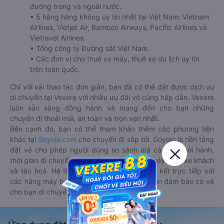
đường trong và ngoài nước.
• 5 hãng hàng không uy tín nhất tại Việt Nam: Vietnam
Airlines, Vietjet Air, Bamboo Airways, Pacific Airlines và
Vietravel Airlines.
• Tổng công ty Đường sắt Việt Nam.
• Các đơn vị cho thuê xe máy, thuê xe du lịch uy tín
trên toàn quốc.
Chỉ với vài thao tác đơn giản, bạn đã có thể đặt được dịch vụ
di chuyển tại Vexere với nhiều ưu đãi vô cùng hấp dẫn. Vexere
luôn sẵn sàng đồng hành và mang đến cho bạn những
chuyến đi thoải mái, an toàn và trọn vẹn nhất.
Bên cạnh đó, bạn có thể tham khảo thêm các phương tiện
khác tại
Goyolo.com
cho chuyến đi sắp tới. Goyolo là nền tảng
đặt vé cho phép người dùng so sánh giá cả, giờ khởi hành,
thời gian di chuyển của nhiều phương tiện máy bay, xe khách
và tàu hoả. Hệ thống của Goyolo được liên kết trực tiếp với
các hãng máy bay, xe khách và tàu hoả, luôn đảm bảo có vé
cho bạn di chuyển.