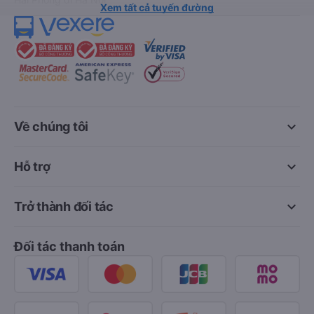
Xem tất cả tuyến đường
keyboard_arrow_down
Về chúng tôi
keyboard_arrow_down
Hỗ trợ
keyboard_arrow_down
Trở thành đối tác
Đối tác thanh toán