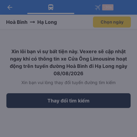
arrow_back
Tải app Vexere ngay!
Tải app Vexere
-30k
Mở app
Mở app
Nhận ưu đãi thành viên độc
-30k/ghế khi đặt vé máy bay qua
quyền
app
Hoà Bình
Hạ Long
Chọn ngày
Xin lỗi bạn vì sự bất tiện này. Vexere sẽ cập nhật
ngay khi có thông tin xe Cửa Ông Limousine hoạt
động trên tuyến đường Hoà Bình đi Hạ Long ngày
08/08/2026
Xin bạn vui lòng thay đổi tuyến đường tìm kiếm
Thay đổi tìm kiếm