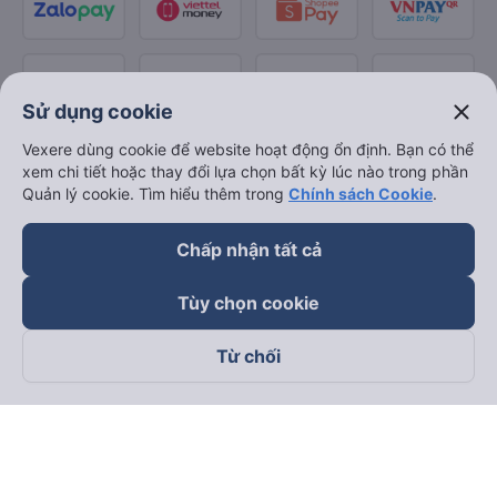
close
Sử dụng cookie
Vexere dùng cookie để website hoạt động ổn định. Bạn có thể
xem chi tiết hoặc thay đổi lựa chọn bất kỳ lúc nào trong phần
Quản lý cookie. Tìm hiểu thêm trong
Chính sách Cookie
.
Chấp nhận tất cả
Tùy chọn cookie
Từ chối
Theo dõi chúng tôi trên
Facebook
Tiktok
Youtube
Công ty TNHH Thương Mại Dịch Vụ Vexere