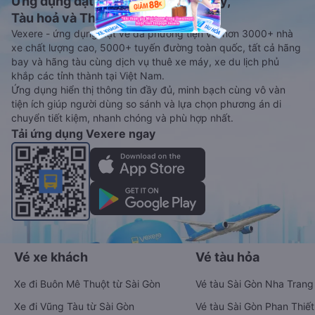
Ứng dụng đặt vé Xe khách, Máy bay,
Tàu hoả và Thuê xe
Vexere - ứng dụng đặt vé đa phương tiện với hơn 3000+ nhà
xe chất lượng cao, 5000+ tuyến đường toàn quốc, tất cả hãng
bay và hãng tàu cùng dịch vụ thuê xe máy, xe du lịch phủ
khắp các tỉnh thành tại Việt Nam.
Ứng dụng hiển thị thông tin đầy đủ, minh bạch cùng vô vàn
tiện ích giúp người dùng so sánh và lựa chọn phương án di
chuyển tiết kiệm, nhanh chóng và phù hợp nhất.
Tải ứng dụng Vexere ngay
Vé xe khách
Vé tàu hỏa
Xe đi Buôn Mê Thuột từ Sài Gòn
Vé tàu Sài Gòn Nha Trang
Xe đi Vũng Tàu từ Sài Gòn
Vé tàu Sài Gòn Phan Thiết