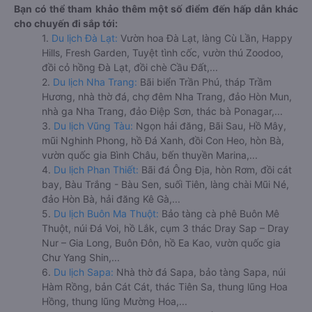
Bạn có thể tham khảo thêm một số điểm đến hấp dẫn khác
cho chuyến đi sắp tới:
1.
Du lịch Đà Lạt:
Vườn hoa Đà Lạt, làng Cù Lần, Happy
Hills, Fresh Garden, Tuyệt tình cốc, vườn thú Zoodoo,
đồi cỏ hồng Đà Lạt, đồi chè Cầu Đất,...
2.
Du lịch Nha Trang:
Bãi biển Trần Phú, tháp Trầm
Hương, nhà thờ đá, chợ đêm Nha Trang, đảo Hòn Mun,
nhà ga Nha Trang, đảo Điệp Sơn, thác bà Ponagar,...
3.
Du lịch Vũng Tàu:
Ngọn hải đăng, Bãi Sau, Hồ Mây,
mũi Nghinh Phong, hồ Đá Xanh, đồi Con Heo, hòn Bà,
vườn quốc gia Bình Châu, bến thuyền Marina,...
4.
Du lịch Phan Thiết:
Bãi đá Ông Địa, hòn Rơm, đồi cát
bay, Bàu Trắng - Bàu Sen, suối Tiên, làng chài Mũi Né,
đảo Hòn Bà, hải đăng Kê Gà,...
5.
Du lịch Buôn Ma Thuột:
Bảo tàng cà phê Buôn Mê
Thuột, núi Đá Voi, hồ Lắk, cụm 3 thác Dray Sap – Dray
Nur – Gia Long, Buôn Đôn, hồ Ea Kao, vườn quốc gia
Chư Yang Shin,...
6.
Du lịch Sapa:
Nhà thờ đá Sapa, bảo tàng Sapa, núi
Hàm Rồng, bản Cát Cát, thác Tiên Sa, thung lũng Hoa
Hồng, thung lũng Mường Hoa,...