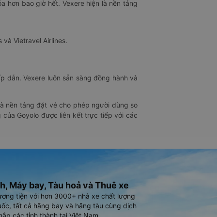
óa hơn bao giờ hết. Vexere hiện là nền tảng
 và Vietravel Airlines.
hấp dẫn. Vexere luôn sẵn sàng đồng hành và
 là nền tảng đặt vé cho phép người dùng so
 của Goyolo được liên kết trực tiếp với các
h, Máy bay, Tàu hoả và Thuê xe
ương tiện với hơn 3000+ nhà xe chất lượng
ốc, tất cả hãng bay và hãng tàu cùng dịch
hắp các tỉnh thành tại Việt Nam.