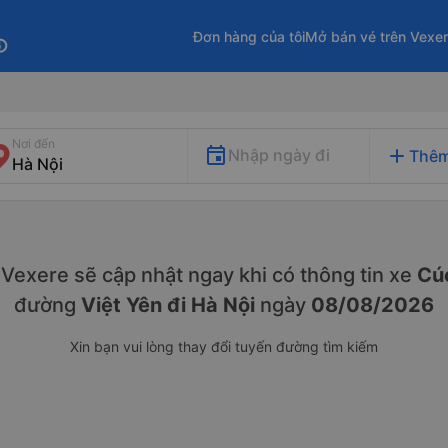
Đơn hàng của tôi
Mở bán vé trên Vexe
fo
Nơi đến
add
Nhập ngày đi
Thêm
y. Vexere sẽ cập nhật ngay khi có thông tin xe
Cú
đường
Việt Yên đi Hà Nội
ngày
08/08/2026
Xin bạn vui lòng thay đổi tuyến đường tìm kiếm