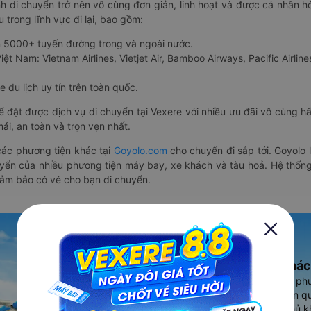
nh di chuyển trở nên vô cùng đơn giản, linh hoạt và được cá nhân h
 trong lĩnh vực đi lại, bao gồm:
n 5000+ tuyến đường trong và ngoài nước.
ệt Nam: Vietnam Airlines, Vietjet Air, Bamboo Airways, Pacific Airlines
 du lịch uy tín trên toàn quốc.
thể đặt được dịch vụ di chuyển tại Vexere với nhiều ưu đãi vô cùng 
i, an toàn và trọn vẹn nhất.
ác phương tiện khác tại
Goyolo.com
cho chuyến đi sắp tới. Goyolo
huyển của nhiều phương tiện máy bay, xe khách và tàu hoả. Hệ thống
đảm bảo có vé cho bạn di chuyển.
Ứng dụng đặt vé Xe khác
Vexere - ứng dụng đặt vé đa ph
cao, 5000+ tuyến đường toàn qu
vụ thuê xe máy, xe du lịch phủ k