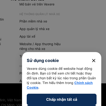
Mở bán vé trên Vexere
HỆ THỐNG QUẢN LÝ NHÀ XE
tin
Phần mềm nhà xe
App quản lý nhà xe
App tài xế
i
i
Website / App thương hiệu
riêng cho nhà xe
Tổng đài AI
close
Sử dụng cookie
HỆ THỐNG QUẢN LÝ HÀNG HOÁ
Vexere dùng cookie để website hoạt động
Phần mềm quản lý hàng hoá
ổn định. Bạn có thể xem chi tiết hoặc thay
đổi lựa chọn bất kỳ lúc nào trong phần Quản
App quản lý hàng hoá
lý cookie. Tìm hiểu thêm trong
Chính sách
Cookie
.
Chấp nhận tất cả
inh, Việt Nam
 Chí Minh, Việt Nam