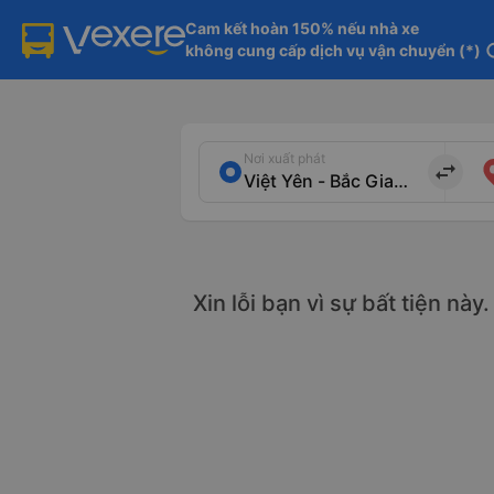
Cam kết hoàn 150% nếu nhà xe

không cung cấp dịch vụ vận chuyển (*)
in
Nơi xuất phát
import_export
Xin lỗi bạn vì sự bất tiện nà