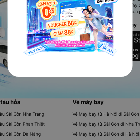
Ứng dụng hiển thị thông tin đầy 
người dùng so sánh và lựa chọn 
chóng và phù hợp nhất.
Tải ứng dụng Vexere ngay
 tàu hỏa
Vé máy bay
tàu Sài Gòn Nha Trang
Vé Máy bay từ Hà Nội đi Sài Gòn
tàu Sài Gòn Phan Thiết
Vé Máy bay từ Sài Gòn đi Nha T
tàu Sài Gòn Đà Nẵng
Vé Máy bay từ Sài Gòn đi Hà Nội