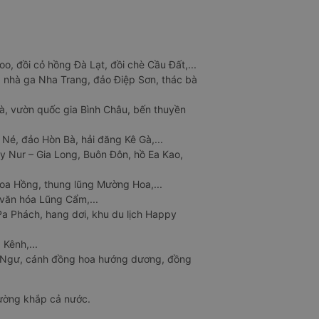
o, đồi cỏ hồng Đà Lạt, đồi chè Cầu Đất,...
 nhà ga Nha Trang, đảo Điệp Sơn, thác bà
à, vườn quốc gia Bình Châu, bến thuyền
 Né, đảo Hòn Bà, hải đăng Kê Gà,...
y Nur – Gia Long, Buôn Đôn, hồ Ea Kao,
Hoa Hồng, thung lũng Mường Hoa,...
văn hóa Lũng Cẩm,...
a Phách, hang dơi, khu du lịch Happy
 Kênh,...
n Ngư, cánh đồng hoa hướng dương, đồng
đường khắp cả nước.