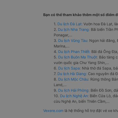
Bạn có thể tham khảo thêm một số điểm đế
1.
Du lịch Đà Lạt:
Vườn hoa Đà Lạt, là
2.
Du lịch Nha Trang:
Bãi biển Trần 
Ponagar,...
3.
Du lịch Vũng Tàu:
Ngọn hải đăng, 
Marina,...
4.
Du lịch Phan Thiết:
Bãi đá Ông Địa,
5.
Du lịch Buôn Ma Thuột:
Bảo tàng c
vườn quốc gia Chư Yang Shin,...
6.
Du lịch Sapa:
Nhà thờ đá Sapa, bả
7.
Du lịch Hà Giang:
Cao nguyên đá Đồ
8.
Du lịch Mộc Châu:
Rừng thông Bản 
Land,...
9.
Du lịch Hải Phòng:
Biển Đồ Sơn, đả
10.
Du lịch Nghệ An:
Biển Cửa Lò, đ
cừu Nghệ An, biển Thiên Cầm,...
Vexere.com
là hệ thống hỗ trợ đặt vé xe k