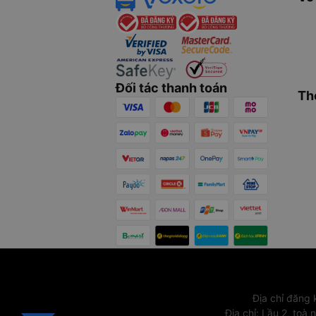
Đối tác thanh toán
Th
Địa chỉ đăng
Địa chỉ
:
Lầu 2, toà 