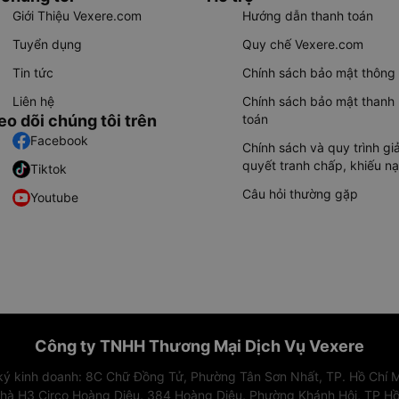
Giới Thiệu Vexere.com
Hướng dẫn thanh toán
Tuyển dụng
Quy chế Vexere.com
Tin tức
Chính sách bảo mật thông 
Liên hệ
Chính sách bảo mật thanh
eo dõi chúng tôi trên
toán
Facebook
Chính sách và quy trình giả
quyết tranh chấp, khiếu nạ
Tiktok
Câu hỏi thường gặp
Youtube
Công ty TNHH Thương Mại Dịch Vụ Vexere
 ký kinh doanh: 8C Chữ Đồng Tử, Phường Tân Sơn Nhất, TP. Hồ Chí M
nhà H3 Circo Hoàng Diệu, 384 Hoàng Diệu, Phường Khánh Hội, TP Hồ