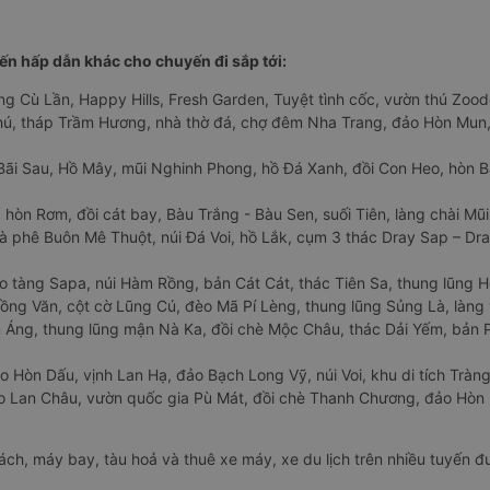
n hấp dẫn khác cho chuyến đi sắp tới:
ng Cù Lần, Happy Hills, Fresh Garden, Tuyệt tình cốc, vườn thú Zoodo
Phú, tháp Trầm Hương, nhà thờ đá, chợ đêm Nha Trang, đảo Hòn Mun,
Bãi Sau, Hồ Mây, mũi Nghinh Phong, hồ Đá Xanh, đồi Con Heo, hòn B
 hòn Rơm, đồi cát bay, Bàu Trắng - Bàu Sen, suối Tiên, làng chài Mũi
à phê Buôn Mê Thuột, núi Đá Voi, hồ Lắk, cụm 3 thác Dray Sap – Dra
o tàng Sapa, núi Hàm Rồng, bản Cát Cát, thác Tiên Sa, thung lũng 
ng Văn, cột cờ Lũng Cú, đèo Mã Pí Lèng, thung lũng Sủng Là, làng 
Áng, thung lũng mận Nà Ka, đồi chè Mộc Châu, thác Dải Yếm, bản P
o Hòn Dấu, vịnh Lan Hạ, đảo Bạch Long Vỹ, núi Voi, khu di tích Tràng
ảo Lan Châu, vườn quốc gia Pù Mát, đồi chè Thanh Chương, đảo Hò
hách, máy bay, tàu hoả và thuê xe máy, xe du lịch trên nhiều tuyến 