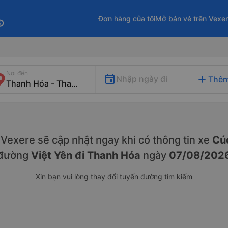
Đơn hàng của tôi
Mở bán vé trên Vexe
fo
Nơi đến
add
Nhập ngày đi
Thêm
y. Vexere sẽ cập nhật ngay khi có thông tin xe
Cú
đường
Việt Yên đi Thanh Hóa
ngày
07/08/202
Xin bạn vui lòng thay đổi tuyến đường tìm kiếm