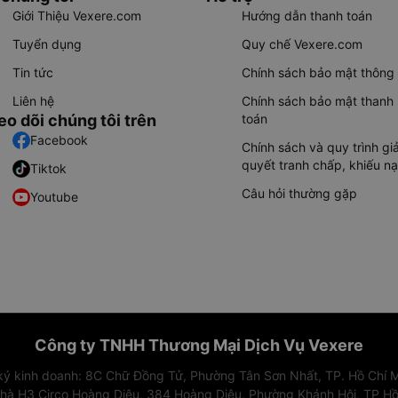
Giới Thiệu Vexere.com
Hướng dẫn thanh toán
Tuyển dụng
Quy chế Vexere.com
Tin tức
Chính sách bảo mật thông 
Liên hệ
Chính sách bảo mật thanh
eo dõi chúng tôi trên
toán
Facebook
Chính sách và quy trình giả
quyết tranh chấp, khiếu nạ
Tiktok
Câu hỏi thường gặp
Youtube
Công ty TNHH Thương Mại Dịch Vụ Vexere
 ký kinh doanh: 8C Chữ Đồng Tử, Phường Tân Sơn Nhất, TP. Hồ Chí M
nhà H3 Circo Hoàng Diệu, 384 Hoàng Diệu, Phường Khánh Hội, TP Hồ