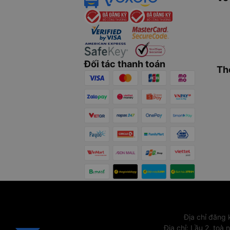
Đối tác thanh toán
Th
Địa chỉ đăng
Địa chỉ
:
Lầu 2, toà 