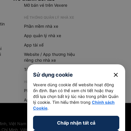
Mở bán vé trên Vexere
HỆ THỐNG QUẢN LÝ NHÀ XE
tin
Phần mềm nhà xe
App quản lý nhà xe
App tài xế
i
i
Website / App thương hiệu
riêng cho nhà xe
Tổng đài AI
close
Sử dụng cookie
HỆ THỐNG QUẢN LÝ HÀNG HOÁ
Vexere dùng cookie để website hoạt động
Phần mềm quản lý hàng hoá
ổn định. Bạn có thể xem chi tiết hoặc thay
đổi lựa chọn bất kỳ lúc nào trong phần Quản
App quản lý hàng hoá
lý cookie. Tìm hiểu thêm trong
Chính sách
Cookie
.
Chấp nhận tất cả
inh, Việt Nam
 Chí Minh, Việt Nam