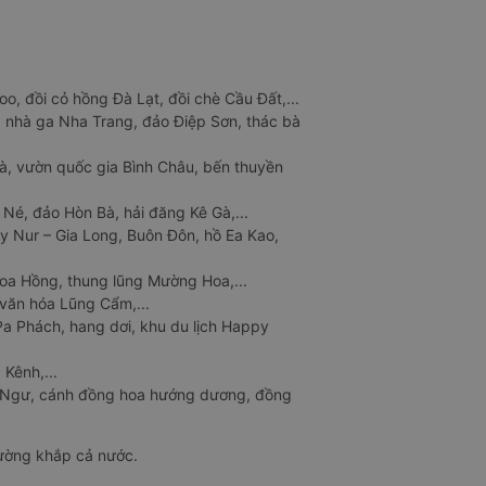
o, đồi cỏ hồng Đà Lạt, đồi chè Cầu Đất,...
 nhà ga Nha Trang, đảo Điệp Sơn, thác bà
à, vườn quốc gia Bình Châu, bến thuyền
 Né, đảo Hòn Bà, hải đăng Kê Gà,...
y Nur – Gia Long, Buôn Đôn, hồ Ea Kao,
Hoa Hồng, thung lũng Mường Hoa,...
văn hóa Lũng Cẩm,...
a Phách, hang dơi, khu du lịch Happy
 Kênh,...
n Ngư, cánh đồng hoa hướng dương, đồng
đường khắp cả nước.