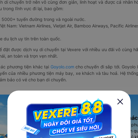
nh di chuyển trở nên vô cùng đơn giản, linh hoạt và được cá nhân h
 trong lĩnh vực đi lại, bao gồm:
n 5000+ tuyến đường trong và ngoài nước.
ệt Nam: Vietnam Airlines, Vietjet Air, Bamboo Airways, Pacific Airlines
 du lịch uy tín trên toàn quốc.
thể đặt được dịch vụ di chuyển tại Vexere với nhiều ưu đãi vô cùng 
i, an toàn và trọn vẹn nhất.
ác phương tiện khác tại
Goyolo.com
cho chuyến đi sắp tới. Goyolo
huyển của nhiều phương tiện máy bay, xe khách và tàu hoả. Hệ thống
đảm bảo có vé cho bạn di chuyển.
Ứng dụng đặt vé Xe khác
Vexere - ứng dụng đặt vé đa ph
cao, 5000+ tuyến đường toàn qu
vụ thuê xe máy, xe du lịch phủ k