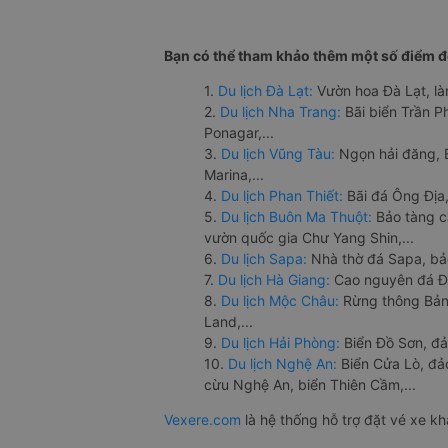
Bạn có thể tham khảo thêm một số điểm đế
1.
Du lịch Đà Lạt:
Vườn hoa Đà Lạt, là
2.
Du lịch Nha Trang:
Bãi biển Trần 
Ponagar,...
3.
Du lịch Vũng Tàu:
Ngọn hải đăng, 
Marina,...
4.
Du lịch Phan Thiết:
Bãi đá Ông Địa,
5.
Du lịch Buôn Ma Thuột:
Bảo tàng c
vườn quốc gia Chư Yang Shin,...
6.
Du lịch Sapa:
Nhà thờ đá Sapa, bả
7.
Du lịch Hà Giang:
Cao nguyên đá Đồ
8.
Du lịch Mộc Châu:
Rừng thông Bản 
Land,...
9.
Du lịch Hải Phòng:
Biển Đồ Sơn, đả
10.
Du lịch Nghệ An:
Biển Cửa Lò, đ
cừu Nghệ An, biển Thiên Cầm,...
Vexere.com
là hệ thống hỗ trợ đặt vé xe k