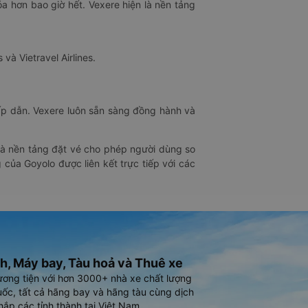
óa hơn bao giờ hết. Vexere hiện là nền tảng
 và Vietravel Airlines.
hấp dẫn. Vexere luôn sẵn sàng đồng hành và
 là nền tảng đặt vé cho phép người dùng so
 của Goyolo được liên kết trực tiếp với các
h, Máy bay, Tàu hoả và Thuê xe
ương tiện với hơn 3000+ nhà xe chất lượng
ốc, tất cả hãng bay và hãng tàu cùng dịch
hắp các tỉnh thành tại Việt Nam.