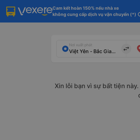
Cam kết hoàn 150% nếu nhà xe

không cung cấp dịch vụ vận chuyển (*)
in
Nơi xuất phát
import_export
Xin lỗi bạn vì sự bất tiện nà