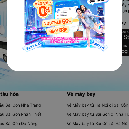
Ứng dụng hiển thị thông tin đầy 
người dùng so sánh và lựa chọn 
chóng và phù hợp nhất.
Tải ứng dụng Vexere ngay
 tàu hỏa
Vé máy bay
tàu Sài Gòn Nha Trang
Vé Máy bay từ Hà Nội đi Sài Gòn
tàu Sài Gòn Phan Thiết
Vé Máy bay từ Sài Gòn đi Nha T
tàu Sài Gòn Đà Nẵng
Vé Máy bay từ Sài Gòn đi Hà Nội