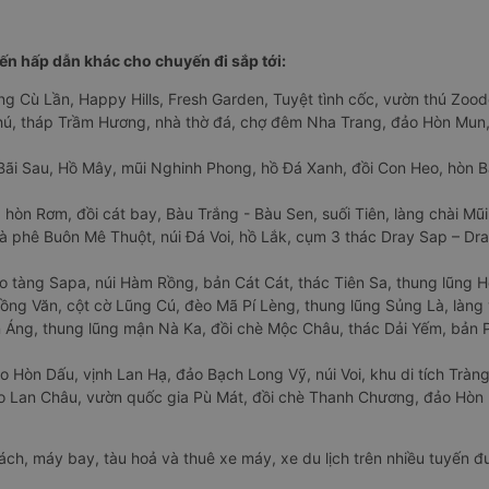
n hấp dẫn khác cho chuyến đi sắp tới:
ng Cù Lần, Happy Hills, Fresh Garden, Tuyệt tình cốc, vườn thú Zoodo
Phú, tháp Trầm Hương, nhà thờ đá, chợ đêm Nha Trang, đảo Hòn Mun,
Bãi Sau, Hồ Mây, mũi Nghinh Phong, hồ Đá Xanh, đồi Con Heo, hòn B
 hòn Rơm, đồi cát bay, Bàu Trắng - Bàu Sen, suối Tiên, làng chài Mũi
à phê Buôn Mê Thuột, núi Đá Voi, hồ Lắk, cụm 3 thác Dray Sap – Dra
o tàng Sapa, núi Hàm Rồng, bản Cát Cát, thác Tiên Sa, thung lũng 
ng Văn, cột cờ Lũng Cú, đèo Mã Pí Lèng, thung lũng Sủng Là, làng 
Áng, thung lũng mận Nà Ka, đồi chè Mộc Châu, thác Dải Yếm, bản P
o Hòn Dấu, vịnh Lan Hạ, đảo Bạch Long Vỹ, núi Voi, khu di tích Tràng
ảo Lan Châu, vườn quốc gia Pù Mát, đồi chè Thanh Chương, đảo Hò
hách, máy bay, tàu hoả và thuê xe máy, xe du lịch trên nhiều tuyến 