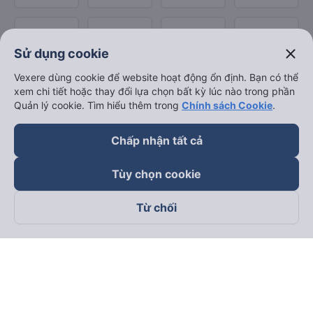
close
Sử dụng cookie
Vexere dùng cookie để website hoạt động ổn định. Bạn có thể
xem chi tiết hoặc thay đổi lựa chọn bất kỳ lúc nào trong phần
Quản lý cookie. Tìm hiểu thêm trong
Chính sách Cookie
.
Chấp nhận tất cả
Tùy chọn cookie
Từ chối
Theo dõi chúng tôi trên
Facebook
Tiktok
Youtube
Công ty TNHH Thương Mại Dịch Vụ Vexere