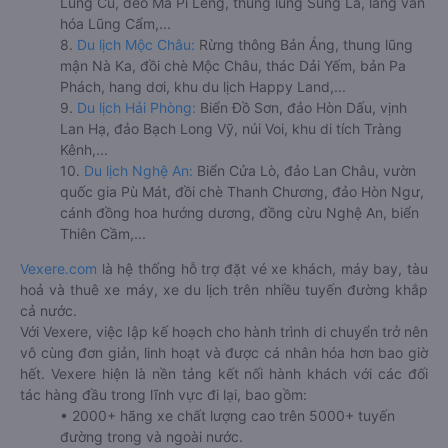
Lũng Cú, đèo Mã Pí Lèng, thung lũng Sủng Là, làng văn
hóa Lũng Cẩm,...
8.
Du lịch Mộc Châu:
Rừng thông Bản Áng, thung lũng
mận Nà Ka, đồi chè Mộc Châu, thác Dải Yếm, bản Pa
Phách, hang dơi, khu du lịch Happy Land,...
9.
Du lịch Hải Phòng:
Biển Đồ Sơn, đảo Hòn Dấu, vịnh
Lan Hạ, đảo Bạch Long Vỹ, núi Voi, khu di tích Tràng
Kênh,...
10.
Du lịch Nghệ An:
Biển Cửa Lò, đảo Lan Châu, vườn
quốc gia Pù Mát, đồi chè Thanh Chương, đảo Hòn Ngư,
cánh đồng hoa hướng dương, đồng cừu Nghệ An, biển
Thiên Cầm,...
Vexere.com
là hệ thống hỗ trợ đặt vé xe khách, máy bay, tàu
hoả và thuê xe máy, xe du lịch trên nhiều tuyến đường khắp
cả nước.
Với Vexere, việc lập kế hoạch cho hành trình di chuyển trở nên
vô cùng đơn giản, linh hoạt và được cá nhân hóa hơn bao giờ
hết. Vexere hiện là nền tảng kết nối hành khách với các đối
tác hàng đầu trong lĩnh vực đi lại, bao gồm:
• 2000+ hãng xe chất lượng cao trên 5000+ tuyến
đường trong và ngoài nước.