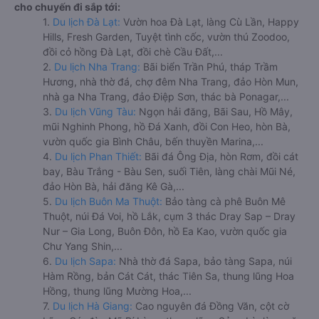
cho chuyến đi sắp tới:
1.
Du lịch Đà Lạt:
Vườn hoa Đà Lạt, làng Cù Lần, Happy
Hills, Fresh Garden, Tuyệt tình cốc, vườn thú Zoodoo,
đồi cỏ hồng Đà Lạt, đồi chè Cầu Đất,...
2.
Du lịch Nha Trang:
Bãi biển Trần Phú, tháp Trầm
Hương, nhà thờ đá, chợ đêm Nha Trang, đảo Hòn Mun,
nhà ga Nha Trang, đảo Điệp Sơn, thác bà Ponagar,...
3.
Du lịch Vũng Tàu:
Ngọn hải đăng, Bãi Sau, Hồ Mây,
mũi Nghinh Phong, hồ Đá Xanh, đồi Con Heo, hòn Bà,
vườn quốc gia Bình Châu, bến thuyền Marina,...
4.
Du lịch Phan Thiết:
Bãi đá Ông Địa, hòn Rơm, đồi cát
bay, Bàu Trắng - Bàu Sen, suối Tiên, làng chài Mũi Né,
đảo Hòn Bà, hải đăng Kê Gà,...
5.
Du lịch Buôn Ma Thuột:
Bảo tàng cà phê Buôn Mê
Thuột, núi Đá Voi, hồ Lắk, cụm 3 thác Dray Sap – Dray
Nur – Gia Long, Buôn Đôn, hồ Ea Kao, vườn quốc gia
Chư Yang Shin,...
6.
Du lịch Sapa:
Nhà thờ đá Sapa, bảo tàng Sapa, núi
Hàm Rồng, bản Cát Cát, thác Tiên Sa, thung lũng Hoa
Hồng, thung lũng Mường Hoa,...
7.
Du lịch Hà Giang:
Cao nguyên đá Đồng Văn, cột cờ