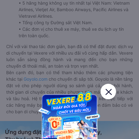
• 5 hãng hàng không uy tín nhất tại Việt Nam: Vietnam
Airlines, Vietjet Air, Bamboo Airways, Pacific Airlines và
Vietravel Airlines.
• Tổng công ty Đường sắt Việt Nam.
• Các đơn vị cho thuê xe máy, thuê xe du lịch uy tín
trên toàn quốc.
Chỉ với vài thao tác đơn giản, bạn đã có thể đặt được dịch vụ
di chuyển tại Vexere với nhiều ưu đãi vô cùng hấp dẫn. Vexere
luôn sẵn sàng đồng hành và mang đến cho bạn những
chuyến đi thoải mái, an toàn và trọn vẹn nhất.
Bên cạnh đó, bạn có thể tham khảo thêm các phương tiện
khác tại
Goyolo.com
cho chuyến đi sắp tới. Goyolo là nền tảng
đặt vé cho phép người dùng so sánh giá cả, giờ khởi hành,
thời gian di chuyển của nhiều phương tiện máy bay, xe khách
và tàu hoả. Hệ thống của Goyolo được liên kết trực tiếp với
các hãng máy bay, xe khách và tàu hoả, luôn đảm bảo có vé
cho bạn di chuyển.
Ứng dụng đặt vé Xe khách, Máy bay,