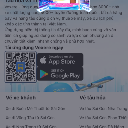
Tàu hoả và Thuê xe
Vexere - ứng dụng đặt vé đa phương tiện với hơn 3000+ nhà
xe chất lượng cao, 5000+ tuyến đường toàn quốc, tất cả hãng
bay và hãng tàu cùng dịch vụ thuê xe máy, xe du lịch phủ
khắp các tỉnh thành tại Việt Nam.
Ứng dụng hiển thị thông tin đầy đủ, minh bạch cùng vô vàn
tiện ích giúp người dùng so sánh và lựa chọn phương án di
chuyển tiết kiệm, nhanh chóng và phù hợp nhất.
Tải ứng dụng Vexere ngay
Vé xe khách
Vé tàu hỏa
Xe đi Buôn Mê Thuột từ Sài Gòn
Vé tàu Sài Gòn Nha Trang
Xe đi Vũng Tàu từ Sài Gòn
Vé tàu Sài Gòn Phan Thiết
Xe đi Nha Trang từ Sài Gòn
Vé tàu Sài Gòn Đà Nẵng