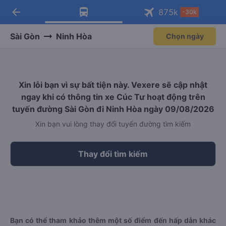
arrow_back
Tải app Vexere ngay!
Tải app Vexere
875
k
-30k
Mở app
Mở app
Nhận ưu đãi thành viên độc
-30k/ghế khi đặt vé máy bay qua
quyền
app
Sài Gòn
Ninh Hòa
Chọn ngày
Xin lỗi bạn vì sự bất tiện này. Vexere sẽ cập nhật
ngay khi có thông tin xe Cúc Tư hoạt động trên
tuyến đường Sài Gòn đi Ninh Hòa ngày 09/08/2026
Xin bạn vui lòng thay đổi tuyến đường tìm kiếm
Thay đổi tìm kiếm
Bạn có thể tham khảo thêm một số điểm đến hấp dẫn khác