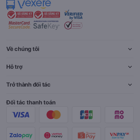
keyboard_arrow_down
Về chúng tôi
keyboard_arrow_down
Hỗ trợ
keyboard_arrow_down
Trở thành đối tác
Đối tác thanh toán