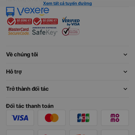
Xem tất cả tuyến đường
keyboard_arrow_down
Về chúng tôi
keyboard_arrow_down
Hỗ trợ
keyboard_arrow_down
Trở thành đối tác
Đối tác thanh toán