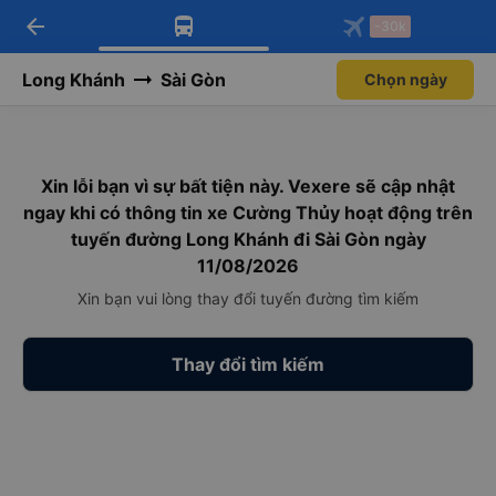
arrow_back
Tải app Vexere ngay!
Tải app Vexere
-30k
Mở app
Mở app
Nhận ưu đãi thành viên độc
-30k/ghế khi đặt vé máy bay qua
quyền
app
Long Khánh
Sài Gòn
Chọn ngày
Xin lỗi bạn vì sự bất tiện này. Vexere sẽ cập nhật
ngay khi có thông tin xe Cường Thủy hoạt động trên
tuyến đường Long Khánh đi Sài Gòn ngày
11/08/2026
Xin bạn vui lòng thay đổi tuyến đường tìm kiếm
Thay đổi tìm kiếm