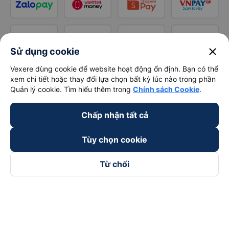
close
Sử dụng cookie
Vexere dùng cookie để website hoạt động ổn định. Bạn có thể
xem chi tiết hoặc thay đổi lựa chọn bất kỳ lúc nào trong phần
Quản lý cookie. Tìm hiểu thêm trong
Chính sách Cookie
.
Chấp nhận tất cả
Tùy chọn cookie
Từ chối
Theo dõi chúng tôi trên
Facebook
Tiktok
Youtube
Công ty TNHH Thương Mại Dịch Vụ Vexere