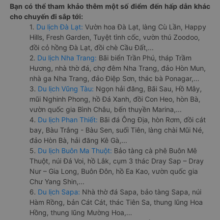
Bạn có thể tham khảo thêm một số điểm đến hấp dẫn khác
cho chuyến đi sắp tới:
1.
Du lịch Đà Lạt:
Vườn hoa Đà Lạt, làng Cù Lần, Happy
Hills, Fresh Garden, Tuyệt tình cốc, vườn thú Zoodoo,
đồi cỏ hồng Đà Lạt, đồi chè Cầu Đất,...
2.
Du lịch Nha Trang:
Bãi biển Trần Phú, tháp Trầm
Hương, nhà thờ đá, chợ đêm Nha Trang, đảo Hòn Mun,
nhà ga Nha Trang, đảo Điệp Sơn, thác bà Ponagar,...
3.
Du lịch Vũng Tàu:
Ngọn hải đăng, Bãi Sau, Hồ Mây,
mũi Nghinh Phong, hồ Đá Xanh, đồi Con Heo, hòn Bà,
vườn quốc gia Bình Châu, bến thuyền Marina,...
4.
Du lịch Phan Thiết:
Bãi đá Ông Địa, hòn Rơm, đồi cát
bay, Bàu Trắng - Bàu Sen, suối Tiên, làng chài Mũi Né,
đảo Hòn Bà, hải đăng Kê Gà,...
5.
Du lịch Buôn Ma Thuột:
Bảo tàng cà phê Buôn Mê
Thuột, núi Đá Voi, hồ Lắk, cụm 3 thác Dray Sap – Dray
Nur – Gia Long, Buôn Đôn, hồ Ea Kao, vườn quốc gia
Chư Yang Shin,...
6.
Du lịch Sapa:
Nhà thờ đá Sapa, bảo tàng Sapa, núi
Hàm Rồng, bản Cát Cát, thác Tiên Sa, thung lũng Hoa
Hồng, thung lũng Mường Hoa,...