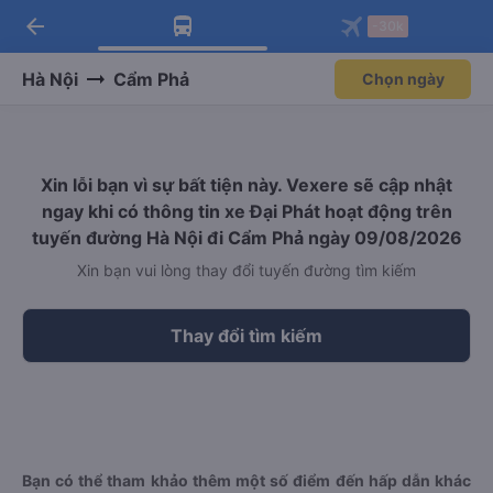
arrow_back
Tải app Vexere ngay!
Tải app Vexere
-30k
Mở app
Mở app
Nhận ưu đãi thành viên độc
-30k/ghế khi đặt vé máy bay qua
quyền
app
Hà Nội
Cẩm Phả
Chọn ngày
Xin lỗi bạn vì sự bất tiện này. Vexere sẽ cập nhật
ngay khi có thông tin xe Đại Phát hoạt động trên
tuyến đường Hà Nội đi Cẩm Phả ngày 09/08/2026
Xin bạn vui lòng thay đổi tuyến đường tìm kiếm
Thay đổi tìm kiếm
Bạn có thể tham khảo thêm một số điểm đến hấp dẫn khác