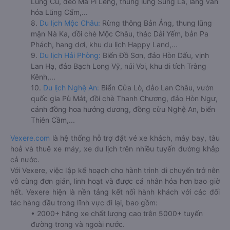
Lũng Cú, đèo Mã Pí Lèng, thung lũng Sủng Là, làng văn
hóa Lũng Cẩm,...
8.
Du lịch Mộc Châu:
Rừng thông Bản Áng, thung lũng
mận Nà Ka, đồi chè Mộc Châu, thác Dải Yếm, bản Pa
Phách, hang dơi, khu du lịch Happy Land,...
9.
Du lịch Hải Phòng:
Biển Đồ Sơn, đảo Hòn Dấu, vịnh
Lan Hạ, đảo Bạch Long Vỹ, núi Voi, khu di tích Tràng
Kênh,...
10.
Du lịch Nghệ An:
Biển Cửa Lò, đảo Lan Châu, vườn
quốc gia Pù Mát, đồi chè Thanh Chương, đảo Hòn Ngư,
cánh đồng hoa hướng dương, đồng cừu Nghệ An, biển
Thiên Cầm,...
Vexere.com
là hệ thống hỗ trợ đặt vé xe khách, máy bay, tàu
hoả và thuê xe máy, xe du lịch trên nhiều tuyến đường khắp
cả nước.
Với Vexere, việc lập kế hoạch cho hành trình di chuyển trở nên
vô cùng đơn giản, linh hoạt và được cá nhân hóa hơn bao giờ
hết. Vexere hiện là nền tảng kết nối hành khách với các đối
tác hàng đầu trong lĩnh vực đi lại, bao gồm:
• 2000+ hãng xe chất lượng cao trên 5000+ tuyến
đường trong và ngoài nước.