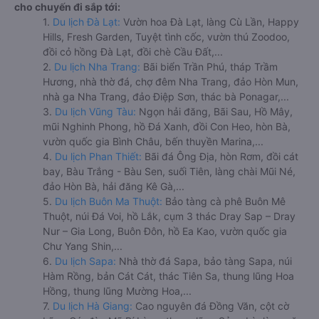
cho chuyến đi sắp tới:
1.
Du lịch Đà Lạt:
Vườn hoa Đà Lạt, làng Cù Lần, Happy
Hills, Fresh Garden, Tuyệt tình cốc, vườn thú Zoodoo,
đồi cỏ hồng Đà Lạt, đồi chè Cầu Đất,...
2.
Du lịch Nha Trang:
Bãi biển Trần Phú, tháp Trầm
Hương, nhà thờ đá, chợ đêm Nha Trang, đảo Hòn Mun,
nhà ga Nha Trang, đảo Điệp Sơn, thác bà Ponagar,...
3.
Du lịch Vũng Tàu:
Ngọn hải đăng, Bãi Sau, Hồ Mây,
mũi Nghinh Phong, hồ Đá Xanh, đồi Con Heo, hòn Bà,
vườn quốc gia Bình Châu, bến thuyền Marina,...
4.
Du lịch Phan Thiết:
Bãi đá Ông Địa, hòn Rơm, đồi cát
bay, Bàu Trắng - Bàu Sen, suối Tiên, làng chài Mũi Né,
đảo Hòn Bà, hải đăng Kê Gà,...
5.
Du lịch Buôn Ma Thuột:
Bảo tàng cà phê Buôn Mê
Thuột, núi Đá Voi, hồ Lắk, cụm 3 thác Dray Sap – Dray
Nur – Gia Long, Buôn Đôn, hồ Ea Kao, vườn quốc gia
Chư Yang Shin,...
6.
Du lịch Sapa:
Nhà thờ đá Sapa, bảo tàng Sapa, núi
Hàm Rồng, bản Cát Cát, thác Tiên Sa, thung lũng Hoa
Hồng, thung lũng Mường Hoa,...
7.
Du lịch Hà Giang:
Cao nguyên đá Đồng Văn, cột cờ