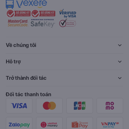
keyboard_arrow_down
Về chúng tôi
keyboard_arrow_down
Hỗ trợ
keyboard_arrow_down
Trở thành đối tác
Đối tác thanh toán