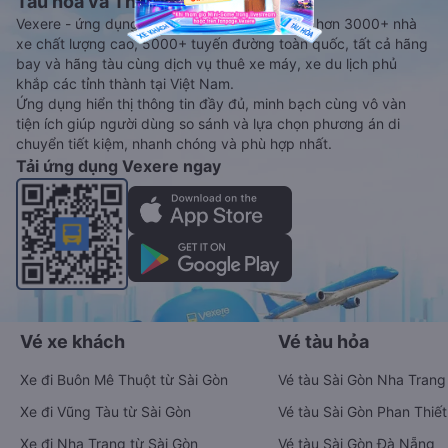
Tàu hoả và Thuê xe
Vexere - ứng dụng đặt vé đa phương tiện với hơn 3000+ nhà
xe chất lượng cao, 5000+ tuyến đường toàn quốc, tất cả hãng
bay và hãng tàu cùng dịch vụ thuê xe máy, xe du lịch phủ
khắp các tỉnh thành tại Việt Nam.
Ứng dụng hiển thị thông tin đầy đủ, minh bạch cùng vô vàn
tiện ích giúp người dùng so sánh và lựa chọn phương án di
chuyển tiết kiệm, nhanh chóng và phù hợp nhất.
Tải ứng dụng Vexere ngay
Vé xe khách
Vé tàu hỏa
Xe đi Buôn Mê Thuột từ Sài Gòn
Vé tàu Sài Gòn Nha Trang
Xe đi Vũng Tàu từ Sài Gòn
Vé tàu Sài Gòn Phan Thiết
Xe đi Nha Trang từ Sài Gòn
Vé tàu Sài Gòn Đà Nẵng