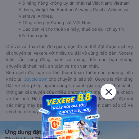
• 5 hãng hàng không uy tín nhất tại Việt Nam: Vietnam
Airlines, Vietjet Air, Bamboo Airways, Pacific Airlines và
Vietravel Airlines.
• Tổng công ty Đường sắt Việt Nam.
• Các đơn vị cho thuê xe máy, thuê xe du lịch uy tín
trên toàn quốc.
Chỉ với vài thao tác đơn giản, bạn đã có thể đặt được dịch vụ
di chuyển tại Vexere với nhiều ưu đãi vô cùng hấp dẫn. Vexere
luôn sẵn sàng đồng hành và mang đến cho bạn những
chuyến đi thoải mái, an toàn và trọn vẹn nhất.
Bên cạnh đó, bạn có thể tham khảo thêm các phương tiện
khác tại
Goyolo.com
cho chuyến đi sắp tới. Goyolo là nền tảng
đặt vé cho phép người dùng so sánh giá cả, giờ khởi hành,
thời gian di chuyển của nhiều phương tiện máy bay, xe khách
và tàu hoả. Hệ thống của Goyolo được liên kết trực tiếp với
các hãng máy bay, xe khách và tàu hoả, luôn đảm bảo có vé
cho bạn di chuyển.
Ứng dụng đặt vé Xe khách, Máy bay,