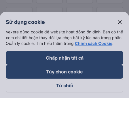
close
Sử dụng cookie
Vexere dùng cookie để website hoạt động ổn định. Bạn có thể
xem chi tiết hoặc thay đổi lựa chọn bất kỳ lúc nào trong phần
Quản lý cookie. Tìm hiểu thêm trong
Chính sách Cookie
.
Chấp nhận tất cả
Tùy chọn cookie
Từ chối
Theo dõi chúng tôi trên
Facebook
Tiktok
Youtube
Công ty TNHH Thương Mại Dịch Vụ Vexere