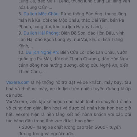
Lũng Cú, đèo Mã Pí Lèng, thung lũng Sủng Là, làng văn
hóa Lũng Cẩm,...
8.
Du lịch Mộc Châu:
Rừng thông Bản Áng, thung lũng
mận Nà Ka, đồi chè Mộc Châu, thác Dải Yếm, bản Pa
Phách, hang dơi, khu du lịch Happy Land,...
9.
Du lịch Hải Phòng:
Biển Đồ Sơn, đảo Hòn Dấu, vịnh
Lan Hạ, đảo Bạch Long Vỹ, núi Voi, khu di tích Tràng
Kênh,...
10.
Du lịch Nghệ An:
Biển Cửa Lò, đảo Lan Châu, vườn
quốc gia Pù Mát, đồi chè Thanh Chương, đảo Hòn Ngư,
cánh đồng hoa hướng dương, đồng cừu Nghệ An, biển
Thiên Cầm,...
Vexere.com
là hệ thống hỗ trợ đặt vé xe khách, máy bay, tàu
hoả và thuê xe máy, xe du lịch trên nhiều tuyến đường khắp
cả nước.
Với Vexere, việc lập kế hoạch cho hành trình di chuyển trở nên
vô cùng đơn giản, linh hoạt và được cá nhân hóa hơn bao giờ
hết. Vexere hiện là nền tảng kết nối hành khách với các đối
tác hàng đầu trong lĩnh vực đi lại, bao gồm:
• 2000+ hãng xe chất lượng cao trên 5000+ tuyến
đường trong và ngoài nước.