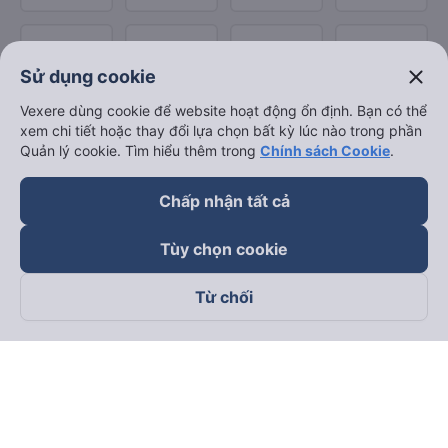
close
Sử dụng cookie
Vexere dùng cookie để website hoạt động ổn định. Bạn có thể
xem chi tiết hoặc thay đổi lựa chọn bất kỳ lúc nào trong phần
Quản lý cookie. Tìm hiểu thêm trong
Chính sách Cookie
.
Chấp nhận tất cả
Tùy chọn cookie
Từ chối
Theo dõi chúng tôi trên
Facebook
Tiktok
Youtube
Công ty TNHH Thương Mại Dịch Vụ Vexere