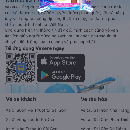
Tàu hoả và Thuê xe
Vexere - ứng dụng đặt vé đa phương tiện với hơn 3000+ nhà
xe chất lượng cao, 5000+ tuyến đường toàn quốc, tất cả hãng
bay và hãng tàu cùng dịch vụ thuê xe máy, xe du lịch phủ
khắp các tỉnh thành tại Việt Nam.
Ứng dụng hiển thị thông tin đầy đủ, minh bạch cùng vô vàn
tiện ích giúp người dùng so sánh và lựa chọn phương án di
chuyển tiết kiệm, nhanh chóng và phù hợp nhất.
Tải ứng dụng Vexere ngay
Vé xe khách
Vé tàu hỏa
Xe đi Buôn Mê Thuột từ Sài Gòn
Vé tàu Sài Gòn Nha Trang
Xe đi Vũng Tàu từ Sài Gòn
Vé tàu Sài Gòn Phan Thiết
Xe đi Nha Trang từ Sài Gòn
Vé tàu Sài Gòn Đà Nẵng