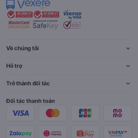
keyboard_arrow_down
Về chúng tôi
keyboard_arrow_down
Hỗ trợ
keyboard_arrow_down
Trở thành đối tác
Đối tác thanh toán