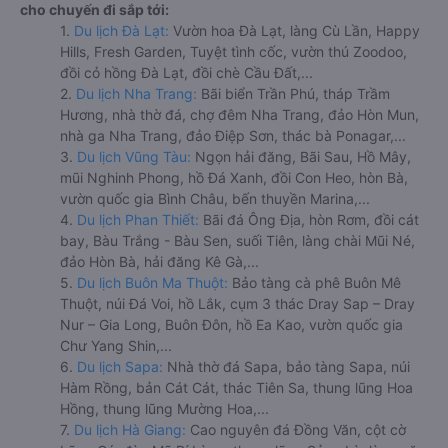
cho chuyến đi sắp tới:
1.
Du lịch Đà Lạt:
Vườn hoa Đà Lạt, làng Cù Lần, Happy
Hills, Fresh Garden, Tuyệt tình cốc, vườn thú Zoodoo,
đồi cỏ hồng Đà Lạt, đồi chè Cầu Đất,...
2.
Du lịch Nha Trang:
Bãi biển Trần Phú, tháp Trầm
Hương, nhà thờ đá, chợ đêm Nha Trang, đảo Hòn Mun,
nhà ga Nha Trang, đảo Điệp Sơn, thác bà Ponagar,...
3.
Du lịch Vũng Tàu:
Ngọn hải đăng, Bãi Sau, Hồ Mây,
mũi Nghinh Phong, hồ Đá Xanh, đồi Con Heo, hòn Bà,
vườn quốc gia Bình Châu, bến thuyền Marina,...
4.
Du lịch Phan Thiết:
Bãi đá Ông Địa, hòn Rơm, đồi cát
bay, Bàu Trắng - Bàu Sen, suối Tiên, làng chài Mũi Né,
đảo Hòn Bà, hải đăng Kê Gà,...
5.
Du lịch Buôn Ma Thuột:
Bảo tàng cà phê Buôn Mê
Thuột, núi Đá Voi, hồ Lắk, cụm 3 thác Dray Sap – Dray
Nur – Gia Long, Buôn Đôn, hồ Ea Kao, vườn quốc gia
Chư Yang Shin,...
6.
Du lịch Sapa:
Nhà thờ đá Sapa, bảo tàng Sapa, núi
Hàm Rồng, bản Cát Cát, thác Tiên Sa, thung lũng Hoa
Hồng, thung lũng Mường Hoa,...
7.
Du lịch Hà Giang:
Cao nguyên đá Đồng Văn, cột cờ