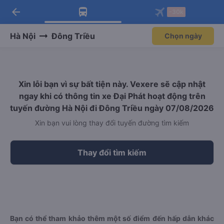
arrow_back
Tải app Vexere ngay!
Tải app Vexere
-30k
Mở app
Mở app
Nhận ưu đãi thành viên độc
-30k/ghế khi đặt vé máy bay qua
quyền
app
Hà Nội
Đông Triều
Chọn ngày
Xin lỗi bạn vì sự bất tiện này. Vexere sẽ cập nhật
ngay khi có thông tin xe Đại Phát hoạt động trên
tuyến đường Hà Nội đi Đông Triều ngày 07/08/2026
Xin bạn vui lòng thay đổi tuyến đường tìm kiếm
Thay đổi tìm kiếm
Bạn có thể tham khảo thêm một số điểm đến hấp dẫn khác