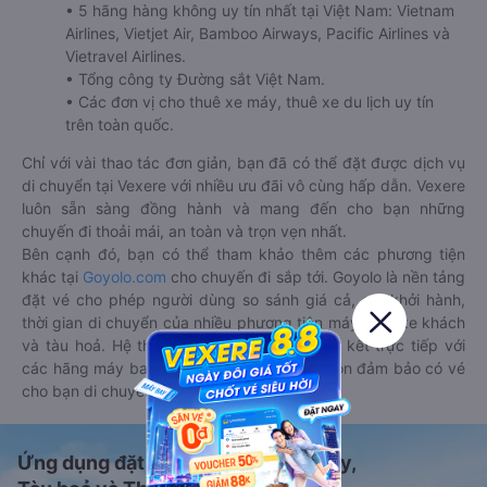
• 5 hãng hàng không uy tín nhất tại Việt Nam: Vietnam
Airlines, Vietjet Air, Bamboo Airways, Pacific Airlines và
Vietravel Airlines.
• Tổng công ty Đường sắt Việt Nam.
• Các đơn vị cho thuê xe máy, thuê xe du lịch uy tín
trên toàn quốc.
Chỉ với vài thao tác đơn giản, bạn đã có thể đặt được dịch vụ
di chuyển tại Vexere với nhiều ưu đãi vô cùng hấp dẫn. Vexere
luôn sẵn sàng đồng hành và mang đến cho bạn những
chuyến đi thoải mái, an toàn và trọn vẹn nhất.
Bên cạnh đó, bạn có thể tham khảo thêm các phương tiện
khác tại
Goyolo.com
cho chuyến đi sắp tới. Goyolo là nền tảng
đặt vé cho phép người dùng so sánh giá cả, giờ khởi hành,
thời gian di chuyển của nhiều phương tiện máy bay, xe khách
và tàu hoả. Hệ thống của Goyolo được liên kết trực tiếp với
các hãng máy bay, xe khách và tàu hoả, luôn đảm bảo có vé
cho bạn di chuyển.
Ứng dụng đặt vé Xe khách, Máy bay,