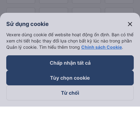
close
Sử dụng cookie
Vexere dùng cookie để website hoạt động ổn định. Bạn có thể
xem chi tiết hoặc thay đổi lựa chọn bất kỳ lúc nào trong phần
Quản lý cookie. Tìm hiểu thêm trong
Chính sách Cookie
.
Chấp nhận tất cả
Tùy chọn cookie
Từ chối
Theo dõi chúng tôi trên
Facebook
Tiktok
Youtube
Công ty TNHH Thương Mại Dịch Vụ Vexere