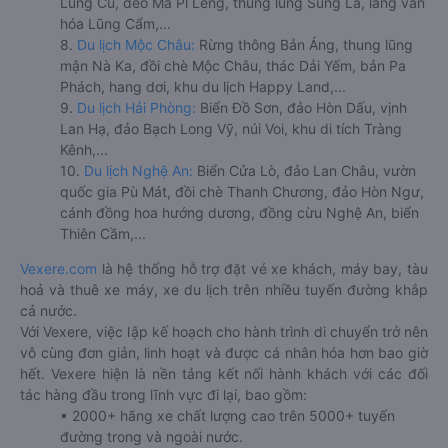
Lũng Cú, đèo Mã Pí Lèng, thung lũng Sủng Là, làng văn
hóa Lũng Cẩm,...
8.
Du lịch Mộc Châu:
Rừng thông Bản Áng, thung lũng
mận Nà Ka, đồi chè Mộc Châu, thác Dải Yếm, bản Pa
Phách, hang dơi, khu du lịch Happy Land,...
9.
Du lịch Hải Phòng:
Biển Đồ Sơn, đảo Hòn Dấu, vịnh
Lan Hạ, đảo Bạch Long Vỹ, núi Voi, khu di tích Tràng
Kênh,...
10.
Du lịch Nghệ An:
Biển Cửa Lò, đảo Lan Châu, vườn
quốc gia Pù Mát, đồi chè Thanh Chương, đảo Hòn Ngư,
cánh đồng hoa hướng dương, đồng cừu Nghệ An, biển
Thiên Cầm,...
Vexere.com
là hệ thống hỗ trợ đặt vé xe khách, máy bay, tàu
hoả và thuê xe máy, xe du lịch trên nhiều tuyến đường khắp
cả nước.
Với Vexere, việc lập kế hoạch cho hành trình di chuyển trở nên
vô cùng đơn giản, linh hoạt và được cá nhân hóa hơn bao giờ
hết. Vexere hiện là nền tảng kết nối hành khách với các đối
tác hàng đầu trong lĩnh vực đi lại, bao gồm:
• 2000+ hãng xe chất lượng cao trên 5000+ tuyến
đường trong và ngoài nước.