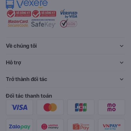
keyboard_arrow_down
Về chúng tôi
keyboard_arrow_down
Hỗ trợ
keyboard_arrow_down
Trở thành đối tác
Đối tác thanh toán