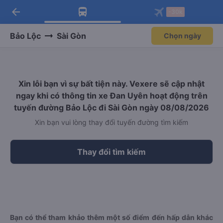
arrow_back
Tải app Vexere ngay!
Tải app Vexere
-30k
Mở app
Mở app
Nhận ưu đãi thành viên độc
-30k/ghế khi đặt vé máy bay qua
quyền
app
Bảo Lộc
Sài Gòn
Chọn ngày
Xin lỗi bạn vì sự bất tiện này. Vexere sẽ cập nhật
ngay khi có thông tin xe Đan Uyên hoạt động trên
tuyến đường Bảo Lộc đi Sài Gòn ngày 08/08/2026
Xin bạn vui lòng thay đổi tuyến đường tìm kiếm
Thay đổi tìm kiếm
Bạn có thể tham khảo thêm một số điểm đến hấp dẫn khác