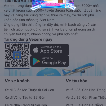
Tàu hoả và Thuê xe
Vexere - ứng dụng đặt vé đa phương tiện với hơn 3000+ nhà
xe chất lượng cao, 5000+ tuyến đường toàn quốc, tất cả hãng
bay và hãng tàu cùng dịch vụ thuê xe máy, xe du lịch phủ
khắp các tỉnh thành tại Việt Nam.
Ứng dụng hiển thị thông tin đầy đủ, minh bạch cùng vô vàn
tiện ích giúp người dùng so sánh và lựa chọn phương án di
chuyển tiết kiệm, nhanh chóng và phù hợp nhất.
Tải ứng dụng Vexere ngay
Vé xe khách
Vé tàu hỏa
Xe đi Buôn Mê Thuột từ Sài Gòn
Vé tàu Sài Gòn Nha Trang
Xe đi Vũng Tàu từ Sài Gòn
Vé tàu Sài Gòn Phan Thiết
Xe đi Nha Trang từ Sài Gòn
Vé tàu Sài Gòn Đà Nẵng