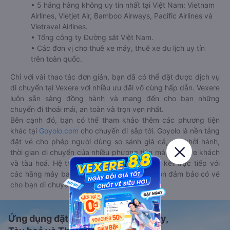
• 5 hãng hàng không uy tín nhất tại Việt Nam: Vietnam
Airlines, Vietjet Air, Bamboo Airways, Pacific Airlines và
Vietravel Airlines.
• Tổng công ty Đường sắt Việt Nam.
• Các đơn vị cho thuê xe máy, thuê xe du lịch uy tín
trên toàn quốc.
Chỉ với vài thao tác đơn giản, bạn đã có thể đặt được dịch vụ
di chuyển tại Vexere với nhiều ưu đãi vô cùng hấp dẫn. Vexere
luôn sẵn sàng đồng hành và mang đến cho bạn những
chuyến đi thoải mái, an toàn và trọn vẹn nhất.
Bên cạnh đó, bạn có thể tham khảo thêm các phương tiện
khác tại
Goyolo.com
cho chuyến đi sắp tới. Goyolo là nền tảng
đặt vé cho phép người dùng so sánh giá cả, giờ khởi hành,
thời gian di chuyển của nhiều phương tiện máy bay, xe khách
và tàu hoả. Hệ thống của Goyolo được liên kết trực tiếp với
các hãng máy bay, xe khách và tàu hoả, luôn đảm bảo có vé
cho bạn di chuyển.
Ứng dụng đặt vé Xe khách, Máy bay,