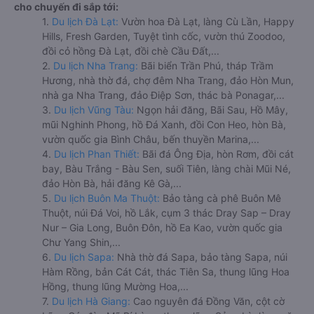
cho chuyến đi sắp tới:
1.
Du lịch Đà Lạt:
Vườn hoa Đà Lạt, làng Cù Lần, Happy
Hills, Fresh Garden, Tuyệt tình cốc, vườn thú Zoodoo,
đồi cỏ hồng Đà Lạt, đồi chè Cầu Đất,...
2.
Du lịch Nha Trang:
Bãi biển Trần Phú, tháp Trầm
Hương, nhà thờ đá, chợ đêm Nha Trang, đảo Hòn Mun,
nhà ga Nha Trang, đảo Điệp Sơn, thác bà Ponagar,...
3.
Du lịch Vũng Tàu:
Ngọn hải đăng, Bãi Sau, Hồ Mây,
mũi Nghinh Phong, hồ Đá Xanh, đồi Con Heo, hòn Bà,
vườn quốc gia Bình Châu, bến thuyền Marina,...
4.
Du lịch Phan Thiết:
Bãi đá Ông Địa, hòn Rơm, đồi cát
bay, Bàu Trắng - Bàu Sen, suối Tiên, làng chài Mũi Né,
đảo Hòn Bà, hải đăng Kê Gà,...
5.
Du lịch Buôn Ma Thuột:
Bảo tàng cà phê Buôn Mê
Thuột, núi Đá Voi, hồ Lắk, cụm 3 thác Dray Sap – Dray
Nur – Gia Long, Buôn Đôn, hồ Ea Kao, vườn quốc gia
Chư Yang Shin,...
6.
Du lịch Sapa:
Nhà thờ đá Sapa, bảo tàng Sapa, núi
Hàm Rồng, bản Cát Cát, thác Tiên Sa, thung lũng Hoa
Hồng, thung lũng Mường Hoa,...
7.
Du lịch Hà Giang:
Cao nguyên đá Đồng Văn, cột cờ