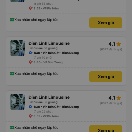
8 giờ 55 phút
18:55 • VP Phi Nôm
Xác nhận chỗ ngay lập tức
Xem giá
star_rate
Điền Linh Limousine
4.1
Limousine 36 giường
(6377 đánh giá)
11:30 • VP. Bến Cát - Bình Dương
7 giờ 10 phút
18:40 • VP Đức Trọng
Xác nhận chỗ ngay lập tức
Xem giá
star_rate
Điền Linh Limousine
4.1
Limousine 36 giường
(6377 đánh giá)
11:30 • VP. Bến Cát - Bình Dương
7 giờ 25 phút
18:55 • VP Phi Nôm
Xác nhận chỗ ngay lập tức
Xem giá