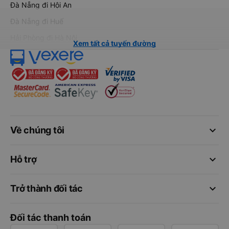
Đà Nẵng đi Hội An
Đà Nẵng đi Huế
Hải Phòng đi Hà Nội
Xem tất cả tuyến đường
keyboard_arrow_down
Về chúng tôi
keyboard_arrow_down
Hỗ trợ
keyboard_arrow_down
Trở thành đối tác
Đối tác thanh toán