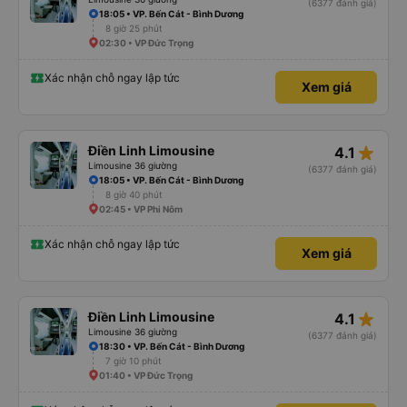
(6377 đánh giá)
18:05 • VP. Bến Cát - Bình Dương
8 giờ 25 phút
02:30 • VP Đức Trọng
Xác nhận chỗ ngay lập tức
Xem giá
star_rate
Điền Linh Limousine
4.1
Limousine 36 giường
(6377 đánh giá)
18:05 • VP. Bến Cát - Bình Dương
8 giờ 40 phút
02:45 • VP Phi Nôm
Xác nhận chỗ ngay lập tức
Xem giá
star_rate
Điền Linh Limousine
4.1
Limousine 36 giường
(6377 đánh giá)
18:30 • VP. Bến Cát - Bình Dương
7 giờ 10 phút
01:40 • VP Đức Trọng