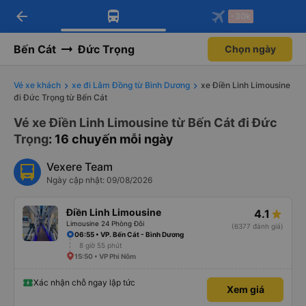
arrow_back
Tải app Vexere ngay!
Tải app Vexere
-30k
Mở app
Mở app
Nhận ưu đãi thành viên độc
-30k/ghế khi đặt vé máy bay qua
quyền
app
Bến Cát
Đức Trọng
Chọn ngày
Vé xe khách
xe đi Lâm Đồng từ Bình Dương
xe Điền Linh Limousine
đi Đức Trọng từ Bến Cát
Vé xe Điền Linh Limousine từ Bến Cát đi Đức
Trọng
: 16 chuyến mỗi ngày
Vexere Team
Ngày cập nhật: 09/08/2026
Điền Linh Limousine
4.1
Limousine 24 Phòng Đôi
(6377 đánh giá)
06:55 • VP. Bến Cát - Bình Dương
8 giờ 55 phút
15:50 • VP Phi Nôm
Xác nhận chỗ ngay lập tức
Xem giá