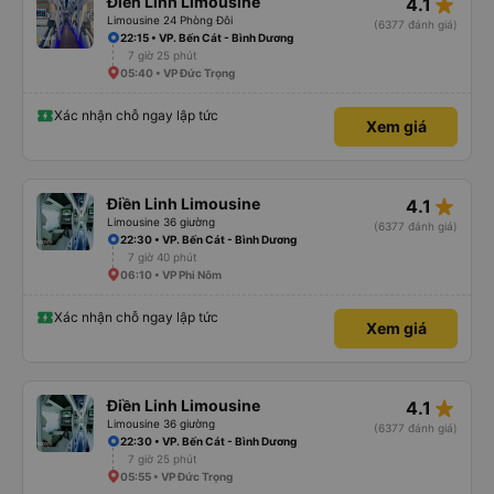
star_rate
Điền Linh Limousine
4.1
Limousine 24 Phòng Đôi
(6377 đánh giá)
22:15 • VP. Bến Cát - Bình Dương
7 giờ 25 phút
05:40 • VP Đức Trọng
Xác nhận chỗ ngay lập tức
Xem giá
star_rate
Điền Linh Limousine
4.1
Limousine 36 giường
(6377 đánh giá)
22:30 • VP. Bến Cát - Bình Dương
7 giờ 40 phút
06:10 • VP Phi Nôm
Xác nhận chỗ ngay lập tức
Xem giá
star_rate
Điền Linh Limousine
4.1
Limousine 36 giường
(6377 đánh giá)
22:30 • VP. Bến Cát - Bình Dương
7 giờ 25 phút
05:55 • VP Đức Trọng