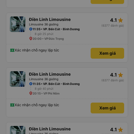
star_rate
Điền Linh Limousine
4.1
Limousine 36 giường
(6377 đánh giá)
11:35 • VP. Bến Cát - Bình Dương
8 giờ 25 phút
20:00 • VP Đức Trọng
Xác nhận chỗ ngay lập tức
Xem giá
star_rate
Điền Linh Limousine
4.1
Limousine 36 giường
(6377 đánh giá)
11:35 • VP. Bến Cát - Bình Dương
8 giờ 40 phút
20:15 • VP Phi Nôm
Xác nhận chỗ ngay lập tức
Xem giá
star_rate
Điền Linh Limousine
4.1
Limousine 36 giường