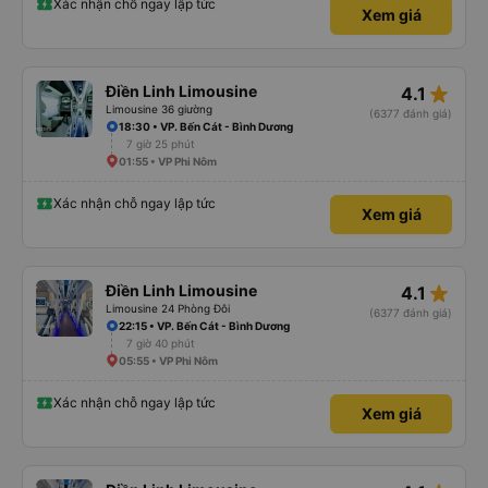
Xác nhận chỗ ngay lập tức
Xem giá
star_rate
Điền Linh Limousine
4.1
Limousine 36 giường
(6377 đánh giá)
18:30 • VP. Bến Cát - Bình Dương
7 giờ 25 phút
01:55 • VP Phi Nôm
Xác nhận chỗ ngay lập tức
Xem giá
star_rate
Điền Linh Limousine
4.1
Limousine 24 Phòng Đôi
(6377 đánh giá)
22:15 • VP. Bến Cát - Bình Dương
7 giờ 40 phút
05:55 • VP Phi Nôm
Xác nhận chỗ ngay lập tức
Xem giá