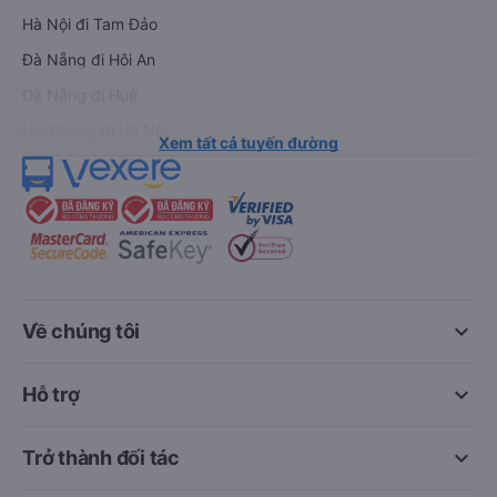
Hà Nội đi Tam Đảo
Đà Nẵng đi Hội An
Đà Nẵng đi Huế
Hải Phòng đi Hà Nội
Xem tất cả tuyến đường
keyboard_arrow_down
Về chúng tôi
keyboard_arrow_down
Hỗ trợ
keyboard_arrow_down
Trở thành đối tác