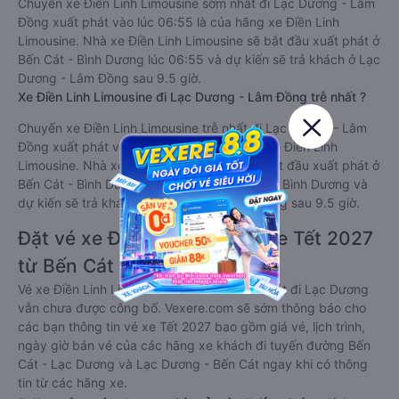
Chuyến xe Điền Linh Limousine sớm nhất đi Lạc Dương - Lâm
Đồng xuất phát vào lúc 06:55 là của hãng xe Điền Linh
Limousine. Nhà xe Điền Linh Limousine sẽ bắt đầu xuất phát ở
Bến Cát - Bình Dương lúc 06:55 và dự kiến sẽ trả khách ở Lạc
Dương - Lâm Đồng sau 9.5 giờ.
Xe Điền Linh Limousine đi Lạc Dương - Lâm Đồng trễ nhất ?
Chuyến xe Điền Linh Limousine trễ nhất đi Lạc Dương - Lâm
Đồng xuất phát vào lúc 22:30 là của hãng xe Điền Linh
Limousine. Nhà xe Điền Linh Limousine sẽ bắt đầu xuất phát ở
Bến Cát - Bình Dương lúc 22:30 tại Bến Cát - Bình Dương và
dự kiến sẽ trả khách ở Lạc Dương - Lâm Đồng sau 9.5 giờ.
Đặt vé xe Điền Linh Limousine Tết 2027
từ Bến Cát đi Lạc Dương
Vé xe Điền Linh Limousine tết 2027 từ Bến Cát đi Lạc Dương
vẫn chưa được công bố. Vexere.com sẽ sớm thông báo cho
các bạn thông tin vé xe Tết 2027 bao gồm giá vé, lịch trình,
ngày giờ bán vé của các hãng xe khách đi tuyến đường Bến
Cát - Lạc Dương và Lạc Dương - Bến Cát ngay khi có thông
tin từ các hãng xe.