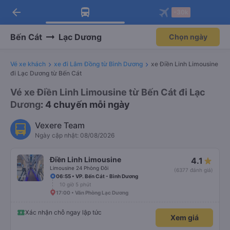
arrow_back
Tải app Vexere ngay!
Tải app Vexere
-30k
Mở app
Mở app
Nhận ưu đãi thành viên độc
-30k/ghế khi đặt vé máy bay qua
quyền
app
Bến Cát
Lạc Dương
Chọn ngày
Vé xe khách
xe đi Lâm Đồng từ Bình Dương
xe Điền Linh Limousine
đi Lạc Dương từ Bến Cát
Vé xe Điền Linh Limousine từ Bến Cát đi Lạc
Dương
: 4 chuyến mỗi ngày
Vexere Team
Ngày cập nhật: 08/08/2026
Điền Linh Limousine
4.1
Limousine 24 Phòng Đôi
(6377 đánh giá)
06:55 • VP. Bến Cát - Bình Dương
10 giờ 5 phút
17:00 • Văn Phòng Lạc Dương
Xác nhận chỗ ngay lập tức
Xem giá