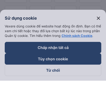
close
Sử dụng cookie
Vexere dùng cookie để website hoạt động ổn định. Bạn có thể
xem chi tiết hoặc thay đổi lựa chọn bất kỳ lúc nào trong phần
Quản lý cookie. Tìm hiểu thêm trong
Chính sách Cookie
.
Chấp nhận tất cả
Tùy chọn cookie
Từ chối
Theo dõi chúng tôi trên
Facebook
Tiktok
Youtube
Công ty TNHH Thương Mại Dịch Vụ Vexere