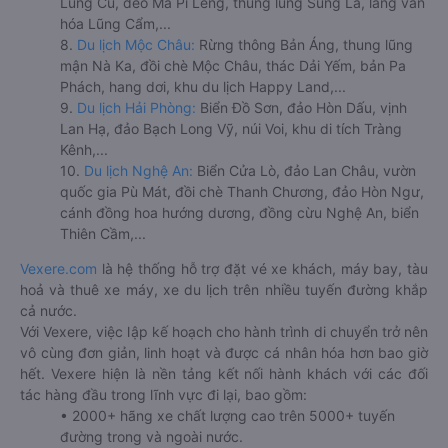
Lũng Cú, đèo Mã Pí Lèng, thung lũng Sủng Là, làng văn
hóa Lũng Cẩm,...
8.
Du lịch Mộc Châu:
Rừng thông Bản Áng, thung lũng
mận Nà Ka, đồi chè Mộc Châu, thác Dải Yếm, bản Pa
Phách, hang dơi, khu du lịch Happy Land,...
9.
Du lịch Hải Phòng:
Biển Đồ Sơn, đảo Hòn Dấu, vịnh
Lan Hạ, đảo Bạch Long Vỹ, núi Voi, khu di tích Tràng
Kênh,...
10.
Du lịch Nghệ An:
Biển Cửa Lò, đảo Lan Châu, vườn
quốc gia Pù Mát, đồi chè Thanh Chương, đảo Hòn Ngư,
cánh đồng hoa hướng dương, đồng cừu Nghệ An, biển
Thiên Cầm,...
Vexere.com
là hệ thống hỗ trợ đặt vé xe khách, máy bay, tàu
hoả và thuê xe máy, xe du lịch trên nhiều tuyến đường khắp
cả nước.
Với Vexere, việc lập kế hoạch cho hành trình di chuyển trở nên
vô cùng đơn giản, linh hoạt và được cá nhân hóa hơn bao giờ
hết. Vexere hiện là nền tảng kết nối hành khách với các đối
tác hàng đầu trong lĩnh vực đi lại, bao gồm:
• 2000+ hãng xe chất lượng cao trên 5000+ tuyến
đường trong và ngoài nước.