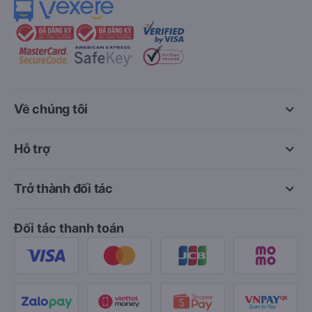
keyboard_arrow_down
Về chúng tôi
keyboard_arrow_down
Hỗ trợ
keyboard_arrow_down
Trở thành đối tác
Đối tác thanh toán