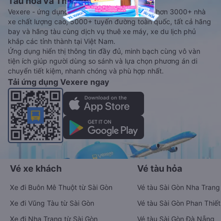
Tàu hoả và Thuê xe
Vexere - ứng dụng đặt vé đa phương tiện với hơn 3000+ nhà
xe chất lượng cao, 5000+ tuyến đường toàn quốc, tất cả hãng
bay và hãng tàu cùng dịch vụ thuê xe máy, xe du lịch phủ
khắp các tỉnh thành tại Việt Nam.
Ứng dụng hiển thị thông tin đầy đủ, minh bạch cùng vô vàn
tiện ích giúp người dùng so sánh và lựa chọn phương án di
chuyển tiết kiệm, nhanh chóng và phù hợp nhất.
Tải ứng dụng Vexere ngay
Vé xe khách
Vé tàu hỏa
Xe đi Buôn Mê Thuột từ Sài Gòn
Vé tàu Sài Gòn Nha Trang
Xe đi Vũng Tàu từ Sài Gòn
Vé tàu Sài Gòn Phan Thiết
Xe đi Nha Trang từ Sài Gòn
Vé tàu Sài Gòn Đà Nẵng