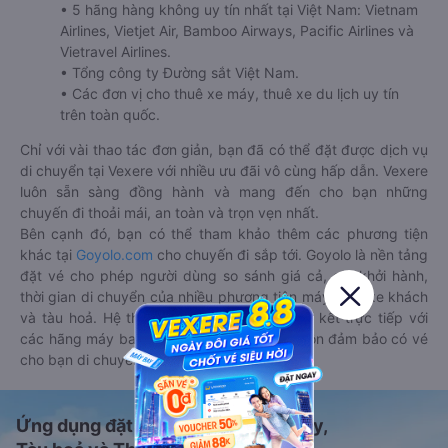
• 5 hãng hàng không uy tín nhất tại Việt Nam: Vietnam
Airlines, Vietjet Air, Bamboo Airways, Pacific Airlines và
Vietravel Airlines.
• Tổng công ty Đường sắt Việt Nam.
• Các đơn vị cho thuê xe máy, thuê xe du lịch uy tín
trên toàn quốc.
Chỉ với vài thao tác đơn giản, bạn đã có thể đặt được dịch vụ
di chuyển tại Vexere với nhiều ưu đãi vô cùng hấp dẫn. Vexere
luôn sẵn sàng đồng hành và mang đến cho bạn những
chuyến đi thoải mái, an toàn và trọn vẹn nhất.
Bên cạnh đó, bạn có thể tham khảo thêm các phương tiện
khác tại
Goyolo.com
cho chuyến đi sắp tới. Goyolo là nền tảng
đặt vé cho phép người dùng so sánh giá cả, giờ khởi hành,
thời gian di chuyển của nhiều phương tiện máy bay, xe khách
và tàu hoả. Hệ thống của Goyolo được liên kết trực tiếp với
các hãng máy bay, xe khách và tàu hoả, luôn đảm bảo có vé
cho bạn di chuyển.
Ứng dụng đặt vé Xe khách, Máy bay,