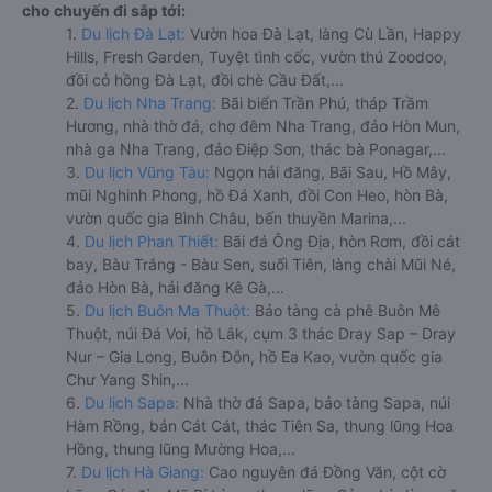
cho chuyến đi sắp tới:
1.
Du lịch Đà Lạt:
Vườn hoa Đà Lạt, làng Cù Lần, Happy
Hills, Fresh Garden, Tuyệt tình cốc, vườn thú Zoodoo,
đồi cỏ hồng Đà Lạt, đồi chè Cầu Đất,...
2.
Du lịch Nha Trang:
Bãi biển Trần Phú, tháp Trầm
Hương, nhà thờ đá, chợ đêm Nha Trang, đảo Hòn Mun,
nhà ga Nha Trang, đảo Điệp Sơn, thác bà Ponagar,...
3.
Du lịch Vũng Tàu:
Ngọn hải đăng, Bãi Sau, Hồ Mây,
mũi Nghinh Phong, hồ Đá Xanh, đồi Con Heo, hòn Bà,
vườn quốc gia Bình Châu, bến thuyền Marina,...
4.
Du lịch Phan Thiết:
Bãi đá Ông Địa, hòn Rơm, đồi cát
bay, Bàu Trắng - Bàu Sen, suối Tiên, làng chài Mũi Né,
đảo Hòn Bà, hải đăng Kê Gà,...
5.
Du lịch Buôn Ma Thuột:
Bảo tàng cà phê Buôn Mê
Thuột, núi Đá Voi, hồ Lắk, cụm 3 thác Dray Sap – Dray
Nur – Gia Long, Buôn Đôn, hồ Ea Kao, vườn quốc gia
Chư Yang Shin,...
6.
Du lịch Sapa:
Nhà thờ đá Sapa, bảo tàng Sapa, núi
Hàm Rồng, bản Cát Cát, thác Tiên Sa, thung lũng Hoa
Hồng, thung lũng Mường Hoa,...
7.
Du lịch Hà Giang:
Cao nguyên đá Đồng Văn, cột cờ