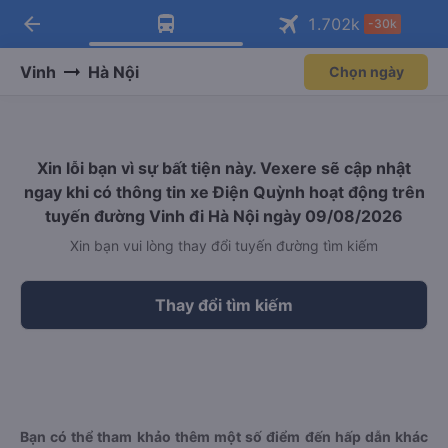
arrow_back
Tải app Vexere ngay!
Tải app Vexere
1.702
k
-30k
Mở app
Mở app
Nhận ưu đãi thành viên độc
-30k/ghế khi đặt vé máy bay qua
quyền
app
Vinh
Hà Nội
Chọn ngày
Xin lỗi bạn vì sự bất tiện này. Vexere sẽ cập nhật
ngay khi có thông tin xe Điện Quỳnh hoạt động trên
tuyến đường Vinh đi Hà Nội ngày 09/08/2026
Xin bạn vui lòng thay đổi tuyến đường tìm kiếm
Thay đổi tìm kiếm
Bạn có thể tham khảo thêm một số điểm đến hấp dẫn khác