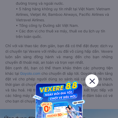
đường trong và ngoài nước.
• 5 hãng hàng không uy tín nhất tại Việt Nam: Vietnam
Airlines, Vietjet Air, Bamboo Airways, Pacific Airlines và
Vietravel Airlines.
• Tổng công ty Đường sắt Việt Nam.
• Các đơn vị cho thuê xe máy, thuê xe du lịch uy tín
trên toàn quốc.
Chỉ với vài thao tác đơn giản, bạn đã có thể đặt được dịch vụ
di chuyển tại Vexere với nhiều ưu đãi vô cùng hấp dẫn. Vexere
luôn sẵn sàng đồng hành và mang đến cho bạn những
chuyến đi thoải mái, an toàn và trọn vẹn nhất.
Bên cạnh đó, bạn có thể tham khảo thêm các phương tiện
khác tại
Goyolo.com
cho chuyến đi sắp tới. Goyolo là nền tảng
đặt vé cho phép người dùng so sánh giá cả, giờ khởi hành,
thời gian di chuyển của nhiều phương tiện máy bay, xe khách
và tàu hoả. Hệ thống của Goyolo được liên kết trực tiếp với
các hãng máy bay, xe khách và tàu hoả, luôn đảm bảo có vé
cho bạn di chuyển.