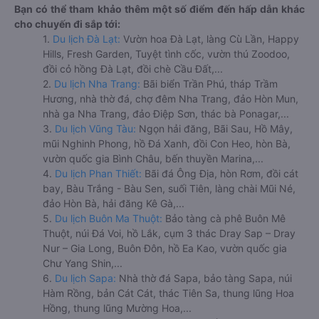
Bạn có thể tham khảo thêm một số điểm đến hấp dẫn khác
cho chuyến đi sắp tới:
1.
Du lịch Đà Lạt:
Vườn hoa Đà Lạt, làng Cù Lần, Happy
Hills, Fresh Garden, Tuyệt tình cốc, vườn thú Zoodoo,
đồi cỏ hồng Đà Lạt, đồi chè Cầu Đất,...
2.
Du lịch Nha Trang:
Bãi biển Trần Phú, tháp Trầm
Hương, nhà thờ đá, chợ đêm Nha Trang, đảo Hòn Mun,
nhà ga Nha Trang, đảo Điệp Sơn, thác bà Ponagar,...
3.
Du lịch Vũng Tàu:
Ngọn hải đăng, Bãi Sau, Hồ Mây,
mũi Nghinh Phong, hồ Đá Xanh, đồi Con Heo, hòn Bà,
vườn quốc gia Bình Châu, bến thuyền Marina,...
4.
Du lịch Phan Thiết:
Bãi đá Ông Địa, hòn Rơm, đồi cát
bay, Bàu Trắng - Bàu Sen, suối Tiên, làng chài Mũi Né,
đảo Hòn Bà, hải đăng Kê Gà,...
5.
Du lịch Buôn Ma Thuột:
Bảo tàng cà phê Buôn Mê
Thuột, núi Đá Voi, hồ Lắk, cụm 3 thác Dray Sap – Dray
Nur – Gia Long, Buôn Đôn, hồ Ea Kao, vườn quốc gia
Chư Yang Shin,...
6.
Du lịch Sapa:
Nhà thờ đá Sapa, bảo tàng Sapa, núi
Hàm Rồng, bản Cát Cát, thác Tiên Sa, thung lũng Hoa
Hồng, thung lũng Mường Hoa,...