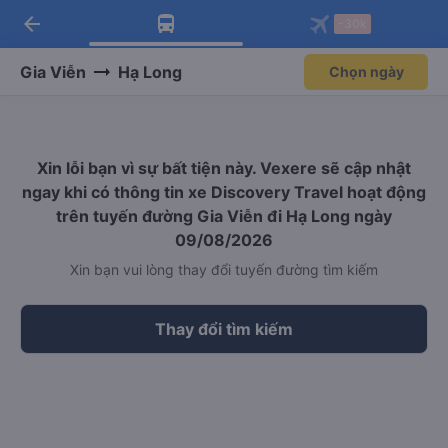
arrow_back
Tải app Vexere ngay!
Tải app Vexere
-30k
Mở app
Mở app
Nhận ưu đãi thành viên độc
-30k/ghế khi đặt vé máy bay qua
quyền
app
Gia Viễn
Hạ Long
Chọn ngày
Xin lỗi bạn vì sự bất tiện này. Vexere sẽ cập nhật
ngay khi có thông tin xe Discovery Travel hoạt động
trên tuyến đường Gia Viễn đi Hạ Long ngày
09/08/2026
Xin bạn vui lòng thay đổi tuyến đường tìm kiếm
Thay đổi tìm kiếm