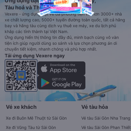
Ứng dụng đặt vé Xe khách, Máy bay,
Tàu hoả và Thuê xe
Vexere - ứng dụng đặt vé đa phương tiện với hơn 3000+ nhà
xe chất lượng cao, 5000+ tuyến đường toàn quốc, tất cả hãng
bay và hãng tàu cùng dịch vụ thuê xe máy, xe du lịch phủ
khắp các tỉnh thành tại Việt Nam.
Ứng dụng hiển thị thông tin đầy đủ, minh bạch cùng vô vàn
tiện ích giúp người dùng so sánh và lựa chọn phương án di
chuyển tiết kiệm, nhanh chóng và phù hợp nhất.
Tải ứng dụng Vexere ngay
Vé xe khách
Vé tàu hỏa
Xe đi Buôn Mê Thuột từ Sài Gòn
Vé tàu Sài Gòn Nha Trang
Xe đi Vũng Tàu từ Sài Gòn
Vé tàu Sài Gòn Phan Thiết