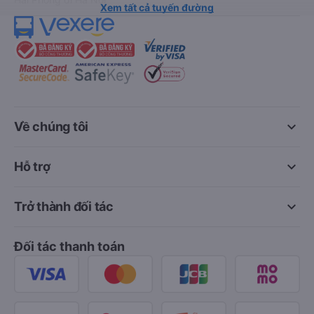
Xem tất cả tuyến đường
keyboard_arrow_down
Về chúng tôi
keyboard_arrow_down
Hỗ trợ
keyboard_arrow_down
Trở thành đối tác
Đối tác thanh toán