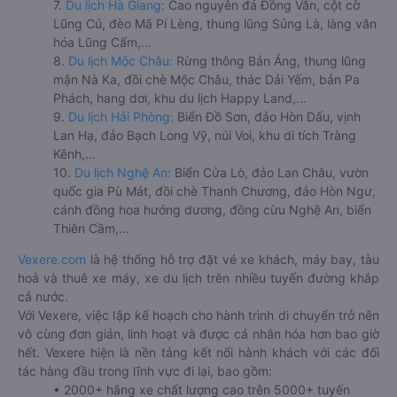
7.
Du lịch Hà Giang:
Cao nguyên đá Đồng Văn, cột cờ
Lũng Cú, đèo Mã Pí Lèng, thung lũng Sủng Là, làng văn
hóa Lũng Cẩm,...
8.
Du lịch Mộc Châu:
Rừng thông Bản Áng, thung lũng
mận Nà Ka, đồi chè Mộc Châu, thác Dải Yếm, bản Pa
Phách, hang dơi, khu du lịch Happy Land,...
9.
Du lịch Hải Phòng:
Biển Đồ Sơn, đảo Hòn Dấu, vịnh
Lan Hạ, đảo Bạch Long Vỹ, núi Voi, khu di tích Tràng
Kênh,...
10.
Du lịch Nghệ An:
Biển Cửa Lò, đảo Lan Châu, vườn
quốc gia Pù Mát, đồi chè Thanh Chương, đảo Hòn Ngư,
cánh đồng hoa hướng dương, đồng cừu Nghệ An, biển
Thiên Cầm,...
Vexere.com
là hệ thống hỗ trợ đặt vé xe khách, máy bay, tàu
hoả và thuê xe máy, xe du lịch trên nhiều tuyến đường khắp
cả nước.
Với Vexere, việc lập kế hoạch cho hành trình di chuyển trở nên
vô cùng đơn giản, linh hoạt và được cá nhân hóa hơn bao giờ
hết. Vexere hiện là nền tảng kết nối hành khách với các đối
tác hàng đầu trong lĩnh vực đi lại, bao gồm:
• 2000+ hãng xe chất lượng cao trên 5000+ tuyến