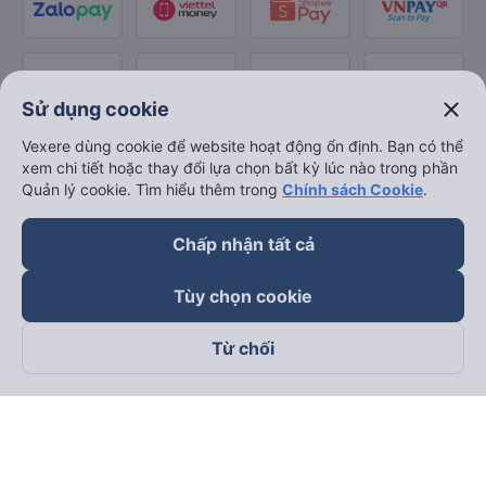
close
Sử dụng cookie
Vexere dùng cookie để website hoạt động ổn định. Bạn có thể
xem chi tiết hoặc thay đổi lựa chọn bất kỳ lúc nào trong phần
Quản lý cookie. Tìm hiểu thêm trong
Chính sách Cookie
.
Chấp nhận tất cả
Tùy chọn cookie
Từ chối
Theo dõi chúng tôi trên
Facebook
Tiktok
Youtube
Công ty TNHH Thương Mại Dịch Vụ Vexere