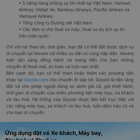
• 5 hãng hàng không uy tín nhất tại Việt Nam: Vietnam
Airlines, Vietjet Air, Bamboo Airways, Pacific Airlines và
Vietravel Airlines.
• Tổng công ty Đường sắt Việt Nam.
• Các đơn vị cho thuê xe máy, thuê xe du lịch uy tín
trên toàn quốc.
Chỉ với vài thao tác đơn giản, bạn đã có thể đặt được dịch vụ
di chuyển tại Vexere với nhiều ưu đãi vô cùng hấp dẫn. Vexere
luôn sẵn sàng đồng hành và mang đến cho bạn những
chuyến đi thoải mái, an toàn và trọn vẹn nhất.
Bên cạnh đó, bạn có thể tham khảo thêm các phương tiện
khác tại
Goyolo.com
cho chuyến đi sắp tới. Goyolo là nền tảng
đặt vé cho phép người dùng so sánh giá cả, giờ khởi hành,
thời gian di chuyển của nhiều phương tiện máy bay, xe khách
và tàu hoả. Hệ thống của Goyolo được liên kết trực tiếp với
các hãng máy bay, xe khách và tàu hoả, luôn đảm bảo có vé
cho bạn di chuyển.
Ứng dụng đặt vé Xe khách, Máy bay,