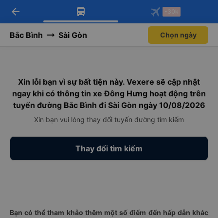
arrow_back
Tải app Vexere ngay!
Tải app Vexere
-30k
Mở app
Mở app
Nhận ưu đãi thành viên độc
-30k/ghế khi đặt vé máy bay qua
quyền
app
Bắc Bình
Sài Gòn
Chọn ngày
Xin lỗi bạn vì sự bất tiện này. Vexere sẽ cập nhật
ngay khi có thông tin xe Đông Hưng hoạt động trên
tuyến đường Bắc Bình đi Sài Gòn ngày 10/08/2026
Xin bạn vui lòng thay đổi tuyến đường tìm kiếm
Thay đổi tìm kiếm
Bạn có thể tham khảo thêm một số điểm đến hấp dẫn khác