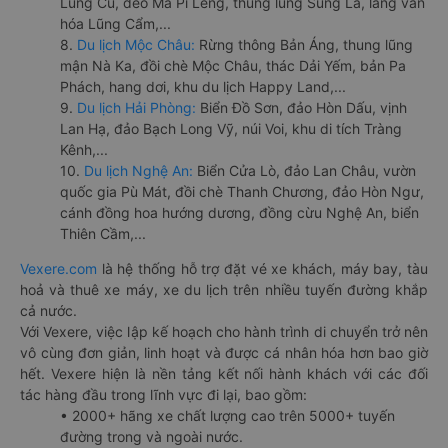
Lũng Cú, đèo Mã Pí Lèng, thung lũng Sủng Là, làng văn
hóa Lũng Cẩm,...
8.
Du lịch Mộc Châu:
Rừng thông Bản Áng, thung lũng
mận Nà Ka, đồi chè Mộc Châu, thác Dải Yếm, bản Pa
Phách, hang dơi, khu du lịch Happy Land,...
9.
Du lịch Hải Phòng:
Biển Đồ Sơn, đảo Hòn Dấu, vịnh
Lan Hạ, đảo Bạch Long Vỹ, núi Voi, khu di tích Tràng
Kênh,...
10.
Du lịch Nghệ An:
Biển Cửa Lò, đảo Lan Châu, vườn
quốc gia Pù Mát, đồi chè Thanh Chương, đảo Hòn Ngư,
cánh đồng hoa hướng dương, đồng cừu Nghệ An, biển
Thiên Cầm,...
Vexere.com
là hệ thống hỗ trợ đặt vé xe khách, máy bay, tàu
hoả và thuê xe máy, xe du lịch trên nhiều tuyến đường khắp
cả nước.
Với Vexere, việc lập kế hoạch cho hành trình di chuyển trở nên
vô cùng đơn giản, linh hoạt và được cá nhân hóa hơn bao giờ
hết. Vexere hiện là nền tảng kết nối hành khách với các đối
tác hàng đầu trong lĩnh vực đi lại, bao gồm:
• 2000+ hãng xe chất lượng cao trên 5000+ tuyến
đường trong và ngoài nước.