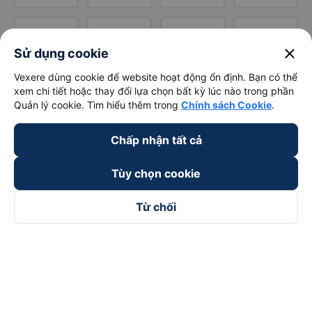
close
Sử dụng cookie
Vexere dùng cookie để website hoạt động ổn định. Bạn có thể
xem chi tiết hoặc thay đổi lựa chọn bất kỳ lúc nào trong phần
Quản lý cookie. Tìm hiểu thêm trong
Chính sách Cookie
.
Chấp nhận tất cả
Tùy chọn cookie
Từ chối
Theo dõi chúng tôi trên
Facebook
Tiktok
Youtube
Công ty TNHH Thương Mại Dịch Vụ Vexere