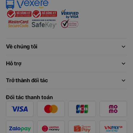
keyboard_arrow_down
Về chúng tôi
keyboard_arrow_down
Hỗ trợ
keyboard_arrow_down
Trở thành đối tác
Đối tác thanh toán