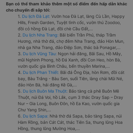
Bạn có thể tham khảo thêm một số điểm đến hấp dẫn khác
cho chuyến đi sắp tới:
1.
Du lịch Đà Lạt:
Vườn hoa Đà Lạt, làng Cù Lần, Happy
Hills, Fresh Garden, Tuyệt tình cốc, vườn thú Zoodoo,
đồi cỏ hồng Đà Lạt, đồi chè Cầu Đất,...
2.
Du lịch Nha Trang:
Bãi biển Trần Phú, tháp Trầm
Hương, nhà thờ đá, chợ đêm Nha Trang, đảo Hòn Mun,
nhà ga Nha Trang, đảo Điệp Sơn, thác bà Ponagar,...
3.
Du lịch Vũng Tàu:
Ngọn hải đăng, Bãi Sau, Hồ Mây,
mũi Nghinh Phong, hồ Đá Xanh, đồi Con Heo, hòn Bà,
vườn quốc gia Bình Châu, bến thuyền Marina,...
4.
Du lịch Phan Thiết:
Bãi đá Ông Địa, hòn Rơm, đồi cát
bay, Bàu Trắng - Bàu Sen, suối Tiên, làng chài Mũi Né,
đảo Hòn Bà, hải đăng Kê Gà,...
5.
Du lịch Buôn Ma Thuột:
Bảo tàng cà phê Buôn Mê
Thuột, núi Đá Voi, hồ Lắk, cụm 3 thác Dray Sap – Dray
Nur – Gia Long, Buôn Đôn, hồ Ea Kao, vườn quốc gia
Chư Yang Shin,...
6.
Du lịch Sapa:
Nhà thờ đá Sapa, bảo tàng Sapa, núi
Hàm Rồng, bản Cát Cát, thác Tiên Sa, thung lũng Hoa
Hồng, thung lũng Mường Hoa,...