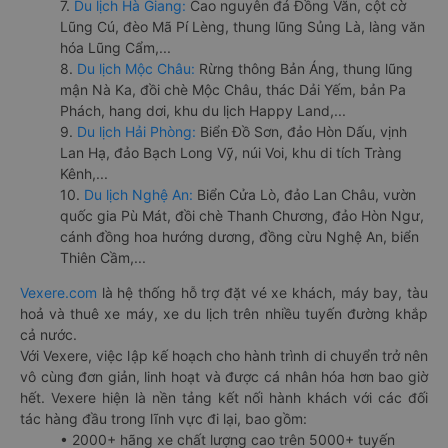
7.
Du lịch Hà Giang:
Cao nguyên đá Đồng Văn, cột cờ
Lũng Cú, đèo Mã Pí Lèng, thung lũng Sủng Là, làng văn
hóa Lũng Cẩm,...
8.
Du lịch Mộc Châu:
Rừng thông Bản Áng, thung lũng
mận Nà Ka, đồi chè Mộc Châu, thác Dải Yếm, bản Pa
Phách, hang dơi, khu du lịch Happy Land,...
9.
Du lịch Hải Phòng:
Biển Đồ Sơn, đảo Hòn Dấu, vịnh
Lan Hạ, đảo Bạch Long Vỹ, núi Voi, khu di tích Tràng
Kênh,...
10.
Du lịch Nghệ An:
Biển Cửa Lò, đảo Lan Châu, vườn
quốc gia Pù Mát, đồi chè Thanh Chương, đảo Hòn Ngư,
cánh đồng hoa hướng dương, đồng cừu Nghệ An, biển
Thiên Cầm,...
Vexere.com
là hệ thống hỗ trợ đặt vé xe khách, máy bay, tàu
hoả và thuê xe máy, xe du lịch trên nhiều tuyến đường khắp
cả nước.
Với Vexere, việc lập kế hoạch cho hành trình di chuyển trở nên
vô cùng đơn giản, linh hoạt và được cá nhân hóa hơn bao giờ
hết. Vexere hiện là nền tảng kết nối hành khách với các đối
tác hàng đầu trong lĩnh vực đi lại, bao gồm:
• 2000+ hãng xe chất lượng cao trên 5000+ tuyến