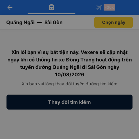
arrow_back
Tải app Vexere ngay!
Tải app Vexere
-30k
Mở app
Mở app
Nhận ưu đãi thành viên độc
-30k/ghế khi đặt vé máy bay qua
quyền
app
Quảng Ngãi
Sài Gòn
Chọn ngày
Xin lỗi bạn vì sự bất tiện này. Vexere sẽ cập nhật
ngay khi có thông tin xe Đồng Trang hoạt động trên
tuyến đường Quảng Ngãi đi Sài Gòn ngày
10/08/2026
Xin bạn vui lòng thay đổi tuyến đường tìm kiếm
Thay đổi tìm kiếm