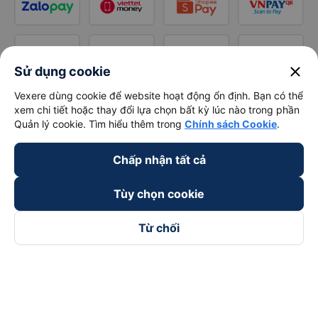
close
Sử dụng cookie
Vexere dùng cookie để website hoạt động ổn định. Bạn có thể
xem chi tiết hoặc thay đổi lựa chọn bất kỳ lúc nào trong phần
Quản lý cookie. Tìm hiểu thêm trong
Chính sách Cookie
.
Chấp nhận tất cả
Tùy chọn cookie
Từ chối
Theo dõi chúng tôi trên
Facebook
Tiktok
Youtube
Công ty TNHH Thương Mại Dịch Vụ Vexere