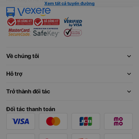
Xem tất cả tuyến đường
keyboard_arrow_down
Về chúng tôi
keyboard_arrow_down
Hỗ trợ
keyboard_arrow_down
Trở thành đối tác
Đối tác thanh toán