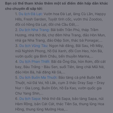
Bạn có thể tham khảo thêm một số điểm đến hấp dẫn khác
cho chuyến đi sắp tới:
1.
Du lịch Đà Lạt:
Vườn hoa Đà Lạt, làng Cù Lần, Happy
Hills, Fresh Garden, Tuyệt tình cốc, vườn thú Zoodoo,
đồi cỏ hồng Đà Lạt, đồi chè Cầu Đất,...
2.
Du lịch Nha Trang:
Bãi biển Trần Phú, tháp Trầm
Hương, nhà thờ đá, chợ đêm Nha Trang, đảo Hòn Mun,
nhà ga Nha Trang, đảo Điệp Sơn, thác bà Ponagar,...
3.
Du lịch Vũng Tàu:
Ngọn hải đăng, Bãi Sau, Hồ Mây,
mũi Nghinh Phong, hồ Đá Xanh, đồi Con Heo, hòn Bà,
vườn quốc gia Bình Châu, bến thuyền Marina,...
4.
Du lịch Phan Thiết:
Bãi đá Ông Địa, hòn Rơm, đồi cát
bay, Bàu Trắng - Bàu Sen, suối Tiên, làng chài Mũi Né,
đảo Hòn Bà, hải đăng Kê Gà,...
5.
Du lịch Buôn Ma Thuột:
Bảo tàng cà phê Buôn Mê
Thuột, núi Đá Voi, hồ Lắk, cụm 3 thác Dray Sap – Dray
Nur – Gia Long, Buôn Đôn, hồ Ea Kao, vườn quốc gia
Chư Yang Shin,...
6.
Du lịch Sapa:
Nhà thờ đá Sapa, bảo tàng Sapa, núi
Hàm Rồng, bản Cát Cát, thác Tiên Sa, thung lũng Hoa
Hồng, thung lũng Mường Hoa,...