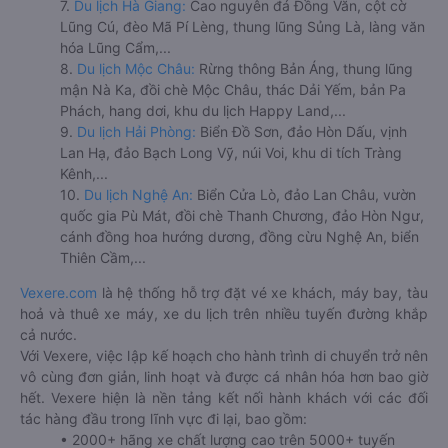
7.
Du lịch Hà Giang:
Cao nguyên đá Đồng Văn, cột cờ
Lũng Cú, đèo Mã Pí Lèng, thung lũng Sủng Là, làng văn
hóa Lũng Cẩm,...
8.
Du lịch Mộc Châu:
Rừng thông Bản Áng, thung lũng
mận Nà Ka, đồi chè Mộc Châu, thác Dải Yếm, bản Pa
Phách, hang dơi, khu du lịch Happy Land,...
9.
Du lịch Hải Phòng:
Biển Đồ Sơn, đảo Hòn Dấu, vịnh
Lan Hạ, đảo Bạch Long Vỹ, núi Voi, khu di tích Tràng
Kênh,...
10.
Du lịch Nghệ An:
Biển Cửa Lò, đảo Lan Châu, vườn
quốc gia Pù Mát, đồi chè Thanh Chương, đảo Hòn Ngư,
cánh đồng hoa hướng dương, đồng cừu Nghệ An, biển
Thiên Cầm,...
Vexere.com
là hệ thống hỗ trợ đặt vé xe khách, máy bay, tàu
hoả và thuê xe máy, xe du lịch trên nhiều tuyến đường khắp
cả nước.
Với Vexere, việc lập kế hoạch cho hành trình di chuyển trở nên
vô cùng đơn giản, linh hoạt và được cá nhân hóa hơn bao giờ
hết. Vexere hiện là nền tảng kết nối hành khách với các đối
tác hàng đầu trong lĩnh vực đi lại, bao gồm:
• 2000+ hãng xe chất lượng cao trên 5000+ tuyến