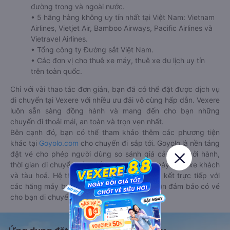
đường trong và ngoài nước.
• 5 hãng hàng không uy tín nhất tại Việt Nam: Vietnam
Airlines, Vietjet Air, Bamboo Airways, Pacific Airlines và
Vietravel Airlines.
• Tổng công ty Đường sắt Việt Nam.
• Các đơn vị cho thuê xe máy, thuê xe du lịch uy tín
trên toàn quốc.
Chỉ với vài thao tác đơn giản, bạn đã có thể đặt được dịch vụ
di chuyển tại Vexere với nhiều ưu đãi vô cùng hấp dẫn. Vexere
luôn sẵn sàng đồng hành và mang đến cho bạn những
chuyến đi thoải mái, an toàn và trọn vẹn nhất.
Bên cạnh đó, bạn có thể tham khảo thêm các phương tiện
khác tại
Goyolo.com
cho chuyến đi sắp tới. Goyolo là nền tảng
đặt vé cho phép người dùng so sánh giá cả, giờ khởi hành,
thời gian di chuyển của nhiều phương tiện máy bay, xe khách
và tàu hoả. Hệ thống của Goyolo được liên kết trực tiếp với
các hãng máy bay, xe khách và tàu hoả, luôn đảm bảo có vé
cho bạn di chuyển.