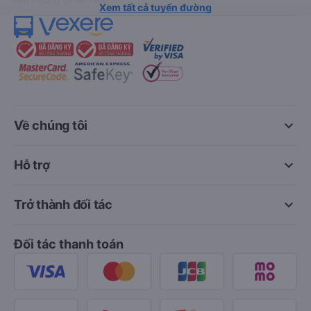
Xem tất cả tuyến đường
keyboard_arrow_down
Về chúng tôi
keyboard_arrow_down
Hỗ trợ
keyboard_arrow_down
Trở thành đối tác
Đối tác thanh toán