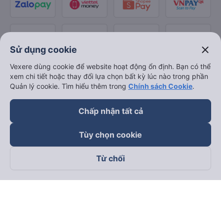
close
Sử dụng cookie
Vexere dùng cookie để website hoạt động ổn định. Bạn có thể
xem chi tiết hoặc thay đổi lựa chọn bất kỳ lúc nào trong phần
Quản lý cookie. Tìm hiểu thêm trong
Chính sách Cookie
.
Chấp nhận tất cả
Tùy chọn cookie
Từ chối
Theo dõi chúng tôi trên
Facebook
Tiktok
Youtube
Công ty TNHH Thương Mại Dịch Vụ Vexere