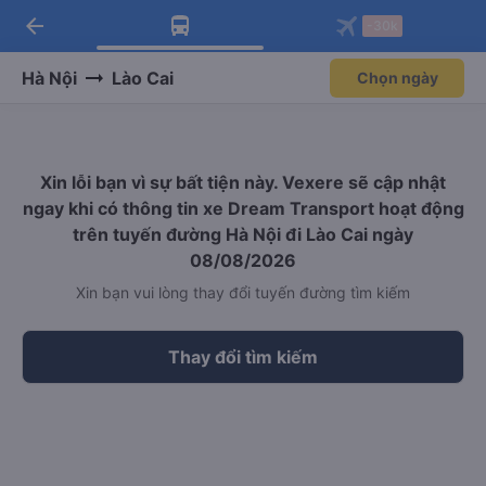
arrow_back
Tải app Vexere ngay!
Tải app Vexere
-30k
Mở app
Mở app
Nhận ưu đãi thành viên độc
-30k/ghế khi đặt vé máy bay qua
quyền
app
Hà Nội
Lào Cai
Chọn ngày
Xin lỗi bạn vì sự bất tiện này. Vexere sẽ cập nhật
ngay khi có thông tin xe Dream Transport hoạt động
trên tuyến đường Hà Nội đi Lào Cai ngày
08/08/2026
Xin bạn vui lòng thay đổi tuyến đường tìm kiếm
Thay đổi tìm kiếm