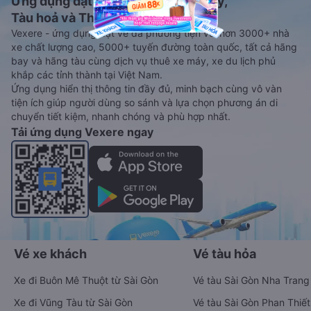
Ứng dụng đặt vé Xe khách, Máy bay,
Tàu hoả và Thuê xe
Vexere - ứng dụng đặt vé đa phương tiện với hơn 3000+ nhà
xe chất lượng cao, 5000+ tuyến đường toàn quốc, tất cả hãng
bay và hãng tàu cùng dịch vụ thuê xe máy, xe du lịch phủ
khắp các tỉnh thành tại Việt Nam.
Ứng dụng hiển thị thông tin đầy đủ, minh bạch cùng vô vàn
tiện ích giúp người dùng so sánh và lựa chọn phương án di
chuyển tiết kiệm, nhanh chóng và phù hợp nhất.
Tải ứng dụng Vexere ngay
Vé xe khách
Vé tàu hỏa
Xe đi Buôn Mê Thuột từ Sài Gòn
Vé tàu Sài Gòn Nha Trang
Xe đi Vũng Tàu từ Sài Gòn
Vé tàu Sài Gòn Phan Thiết