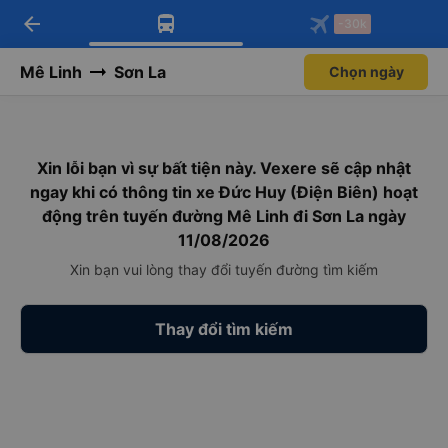
arrow_back
Tải app Vexere ngay!
Tải app Vexere
-30k
Mở app
Mở app
Nhận ưu đãi thành viên độc
-30k/ghế khi đặt vé máy bay qua
quyền
app
Mê Linh
Sơn La
Chọn ngày
Xin lỗi bạn vì sự bất tiện này. Vexere sẽ cập nhật
ngay khi có thông tin xe Đức Huy (Điện Biên) hoạt
động trên tuyến đường Mê Linh đi Sơn La ngày
11/08/2026
Xin bạn vui lòng thay đổi tuyến đường tìm kiếm
Thay đổi tìm kiếm