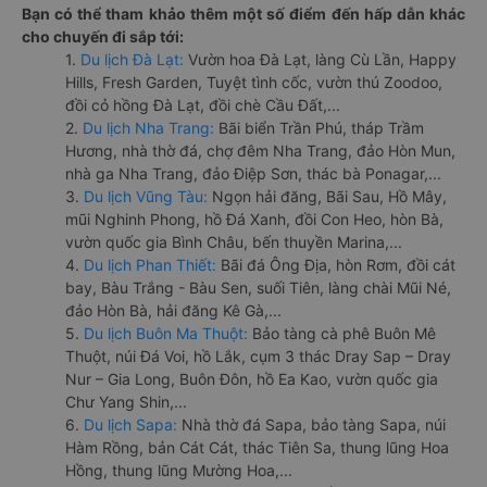
Bạn có thể tham khảo thêm một số điểm đến hấp dẫn khác
cho chuyến đi sắp tới:
1.
Du lịch Đà Lạt:
Vườn hoa Đà Lạt, làng Cù Lần, Happy
Hills, Fresh Garden, Tuyệt tình cốc, vườn thú Zoodoo,
đồi cỏ hồng Đà Lạt, đồi chè Cầu Đất,...
2.
Du lịch Nha Trang:
Bãi biển Trần Phú, tháp Trầm
Hương, nhà thờ đá, chợ đêm Nha Trang, đảo Hòn Mun,
nhà ga Nha Trang, đảo Điệp Sơn, thác bà Ponagar,...
3.
Du lịch Vũng Tàu:
Ngọn hải đăng, Bãi Sau, Hồ Mây,
mũi Nghinh Phong, hồ Đá Xanh, đồi Con Heo, hòn Bà,
vườn quốc gia Bình Châu, bến thuyền Marina,...
4.
Du lịch Phan Thiết:
Bãi đá Ông Địa, hòn Rơm, đồi cát
bay, Bàu Trắng - Bàu Sen, suối Tiên, làng chài Mũi Né,
đảo Hòn Bà, hải đăng Kê Gà,...
5.
Du lịch Buôn Ma Thuột:
Bảo tàng cà phê Buôn Mê
Thuột, núi Đá Voi, hồ Lắk, cụm 3 thác Dray Sap – Dray
Nur – Gia Long, Buôn Đôn, hồ Ea Kao, vườn quốc gia
Chư Yang Shin,...
6.
Du lịch Sapa:
Nhà thờ đá Sapa, bảo tàng Sapa, núi
Hàm Rồng, bản Cát Cát, thác Tiên Sa, thung lũng Hoa
Hồng, thung lũng Mường Hoa,...