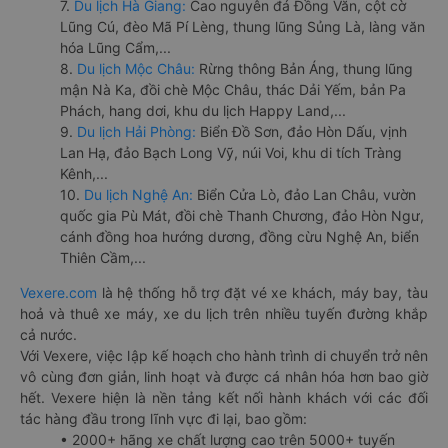
7.
Du lịch Hà Giang:
Cao nguyên đá Đồng Văn, cột cờ
Lũng Cú, đèo Mã Pí Lèng, thung lũng Sủng Là, làng văn
hóa Lũng Cẩm,...
8.
Du lịch Mộc Châu:
Rừng thông Bản Áng, thung lũng
mận Nà Ka, đồi chè Mộc Châu, thác Dải Yếm, bản Pa
Phách, hang dơi, khu du lịch Happy Land,...
9.
Du lịch Hải Phòng:
Biển Đồ Sơn, đảo Hòn Dấu, vịnh
Lan Hạ, đảo Bạch Long Vỹ, núi Voi, khu di tích Tràng
Kênh,...
10.
Du lịch Nghệ An:
Biển Cửa Lò, đảo Lan Châu, vườn
quốc gia Pù Mát, đồi chè Thanh Chương, đảo Hòn Ngư,
cánh đồng hoa hướng dương, đồng cừu Nghệ An, biển
Thiên Cầm,...
Vexere.com
là hệ thống hỗ trợ đặt vé xe khách, máy bay, tàu
hoả và thuê xe máy, xe du lịch trên nhiều tuyến đường khắp
cả nước.
Với Vexere, việc lập kế hoạch cho hành trình di chuyển trở nên
vô cùng đơn giản, linh hoạt và được cá nhân hóa hơn bao giờ
hết. Vexere hiện là nền tảng kết nối hành khách với các đối
tác hàng đầu trong lĩnh vực đi lại, bao gồm:
• 2000+ hãng xe chất lượng cao trên 5000+ tuyến