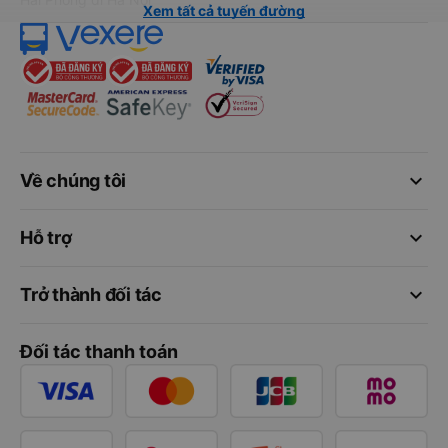
Xem tất cả tuyến đường
keyboard_arrow_down
Về chúng tôi
keyboard_arrow_down
Hỗ trợ
keyboard_arrow_down
Trở thành đối tác
Đối tác thanh toán