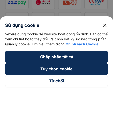
close
Sử dụng cookie
Vexere dùng cookie để website hoạt động ổn định. Bạn có thể
xem chi tiết hoặc thay đổi lựa chọn bất kỳ lúc nào trong phần
Quản lý cookie. Tìm hiểu thêm trong
Chính sách Cookie
.
Chấp nhận tất cả
Tùy chọn cookie
Từ chối
Theo dõi chúng tôi trên
Facebook
Tiktok
Youtube
Công ty TNHH Thương Mại Dịch Vụ Vexere