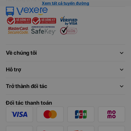
Xem tất cả tuyến đường
keyboard_arrow_down
Về chúng tôi
keyboard_arrow_down
Hỗ trợ
keyboard_arrow_down
Trở thành đối tác
Đối tác thanh toán