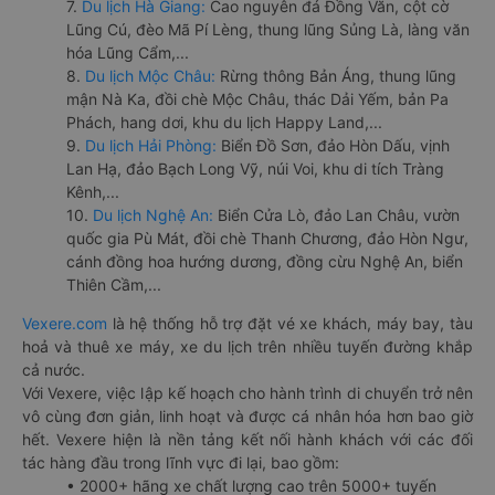
7.
Du lịch Hà Giang:
Cao nguyên đá Đồng Văn, cột cờ
Lũng Cú, đèo Mã Pí Lèng, thung lũng Sủng Là, làng văn
hóa Lũng Cẩm,...
8.
Du lịch Mộc Châu:
Rừng thông Bản Áng, thung lũng
mận Nà Ka, đồi chè Mộc Châu, thác Dải Yếm, bản Pa
Phách, hang dơi, khu du lịch Happy Land,...
9.
Du lịch Hải Phòng:
Biển Đồ Sơn, đảo Hòn Dấu, vịnh
Lan Hạ, đảo Bạch Long Vỹ, núi Voi, khu di tích Tràng
Kênh,...
10.
Du lịch Nghệ An:
Biển Cửa Lò, đảo Lan Châu, vườn
quốc gia Pù Mát, đồi chè Thanh Chương, đảo Hòn Ngư,
cánh đồng hoa hướng dương, đồng cừu Nghệ An, biển
Thiên Cầm,...
Vexere.com
là hệ thống hỗ trợ đặt vé xe khách, máy bay, tàu
hoả và thuê xe máy, xe du lịch trên nhiều tuyến đường khắp
cả nước.
Với Vexere, việc lập kế hoạch cho hành trình di chuyển trở nên
vô cùng đơn giản, linh hoạt và được cá nhân hóa hơn bao giờ
hết. Vexere hiện là nền tảng kết nối hành khách với các đối
tác hàng đầu trong lĩnh vực đi lại, bao gồm:
• 2000+ hãng xe chất lượng cao trên 5000+ tuyến