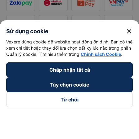
close
Sử dụng cookie
Vexere dùng cookie để website hoạt động ổn định. Bạn có thể
xem chi tiết hoặc thay đổi lựa chọn bất kỳ lúc nào trong phần
Quản lý cookie. Tìm hiểu thêm trong
Chính sách Cookie
.
Chấp nhận tất cả
Tùy chọn cookie
Từ chối
Theo dõi chúng tôi trên
Facebook
Tiktok
Youtube
Công ty TNHH Thương Mại Dịch Vụ Vexere