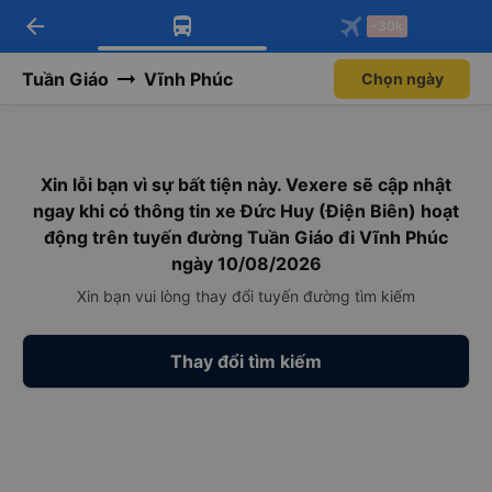
arrow_back
Tải app Vexere ngay!
Tải app Vexere
-30k
Mở app
Mở app
Nhận ưu đãi thành viên độc
-30k/ghế khi đặt vé máy bay qua
quyền
app
Tuần Giáo
Vĩnh Phúc
Chọn ngày
Xin lỗi bạn vì sự bất tiện này. Vexere sẽ cập nhật
ngay khi có thông tin xe Đức Huy (Điện Biên) hoạt
động trên tuyến đường Tuần Giáo đi Vĩnh Phúc
ngày 10/08/2026
Xin bạn vui lòng thay đổi tuyến đường tìm kiếm
Thay đổi tìm kiếm