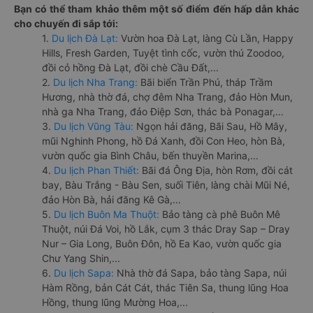
Bạn có thể tham khảo thêm một số điểm đến hấp dẫn khác
cho chuyến đi sắp tới:
1.
Du lịch Đà Lạt:
Vườn hoa Đà Lạt, làng Cù Lần, Happy
Hills, Fresh Garden, Tuyệt tình cốc, vườn thú Zoodoo,
đồi cỏ hồng Đà Lạt, đồi chè Cầu Đất,...
2.
Du lịch Nha Trang:
Bãi biển Trần Phú, tháp Trầm
Hương, nhà thờ đá, chợ đêm Nha Trang, đảo Hòn Mun,
nhà ga Nha Trang, đảo Điệp Sơn, thác bà Ponagar,...
3.
Du lịch Vũng Tàu:
Ngọn hải đăng, Bãi Sau, Hồ Mây,
mũi Nghinh Phong, hồ Đá Xanh, đồi Con Heo, hòn Bà,
vườn quốc gia Bình Châu, bến thuyền Marina,...
4.
Du lịch Phan Thiết:
Bãi đá Ông Địa, hòn Rơm, đồi cát
bay, Bàu Trắng - Bàu Sen, suối Tiên, làng chài Mũi Né,
đảo Hòn Bà, hải đăng Kê Gà,...
5.
Du lịch Buôn Ma Thuột:
Bảo tàng cà phê Buôn Mê
Thuột, núi Đá Voi, hồ Lắk, cụm 3 thác Dray Sap – Dray
Nur – Gia Long, Buôn Đôn, hồ Ea Kao, vườn quốc gia
Chư Yang Shin,...
6.
Du lịch Sapa:
Nhà thờ đá Sapa, bảo tàng Sapa, núi
Hàm Rồng, bản Cát Cát, thác Tiên Sa, thung lũng Hoa
Hồng, thung lũng Mường Hoa,...