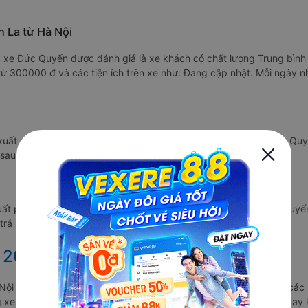
 La từ Hà Nội
/5 xe Đức Quyến được đánh giá là xe khách có chất lượng Trung bình
ỉ từ 300000 đ và các tiện ích trên xe như: Đang cập nhật. Mỗi ngày
uất phát vào lúc 20:00 là của hãng xe Đức Quyến. Nhà xe Đức Quyế
sau 7 giờ.
uất phát vào lúc 21:00 là của hãng xe Đức Quyến. Nhà xe Đức Quyến
 trả khách ở Hà Nội sau 7 giờ.
 2027 từ Sơn La đi Hà Nội
 Nội vẫn chưa được công bố. Vexere.com sẽ sớm thông báo cho các 
ng xe khách đi tuyến đường Sơn La - Hà Nội và Hà Nội - Sơn La ngay k