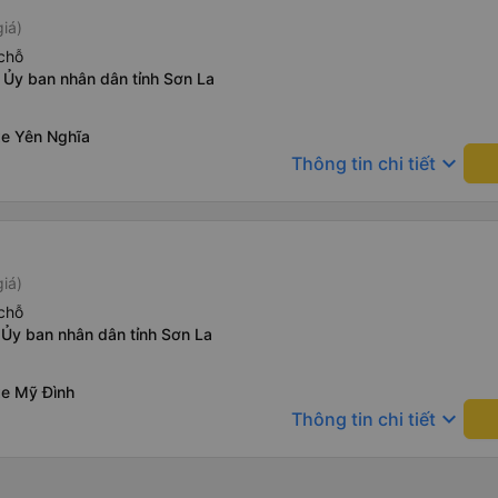
iá)
chỗ
 Ủy ban nhân dân tỉnh Sơn La
xe Yên Nghĩa
keyboard_arrow_down
Thông tin chi tiết
iá)
chỗ
 Ủy ban nhân dân tỉnh Sơn La
xe Mỹ Đình
keyboard_arrow_down
Thông tin chi tiết