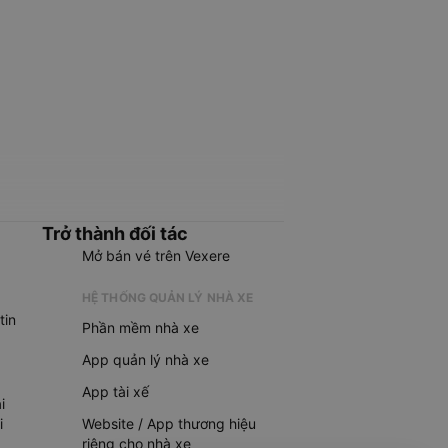
Trở thành đối tác
Mở bán vé trên Vexere
HỆ THỐNG QUẢN LÝ NHÀ XE
tin
Phần mềm nhà xe
App quản lý nhà xe
App tài xế
i
i
Website / App thương hiệu
riêng cho nhà xe