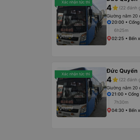
Xác nhận tức thì
4
star
(22 đánh g
Giường nằm 20 
20:00 • Cổng
6h25m
02:25 • Bến 
Đức Quyến
Xác nhận tức thì
4
star
(22 đánh g
Giường nằm 20 
21:00 • Cổng
7h30m
04:30 • Bến 