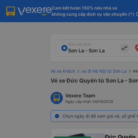
Cam kết hoàn 150% nếu nhà xe

không cung cấp dịch vụ vận chuyển (*)
in
Nơi xuất phát
import_export
xe
Vé xe khách
xe đi Hà Nội từ Sơn La
Vé xe Đức Quyến từ Sơn La - Sơn
Vexere Team
Ngày cập nhật: 06/08/2026
Chọn ngày đi để xem giá vé, số ghế t
info
Đức Quyến