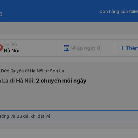
Đơn hàng của tôi
M
fo
Nơi đến
add
Nhập ngày đi
Thêm
 Đức Quyến đi Hà Nội từ Sơn La
 La đi Hà Nội
: 2 chuyến mỗi ngày
rống và ưu đãi khi đặt vé