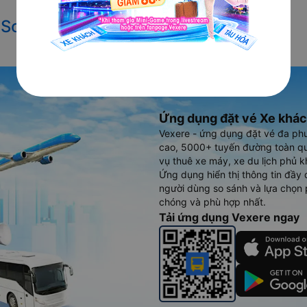
 Sơn La đi Hà Nội
Ứng dụng đặt vé Xe khác
Vexere - ứng dụng đặt vé đa ph
cao, 5000+ tuyến đường toàn qu
vụ thuê xe máy, xe du lịch phủ k
Ứng dụng hiển thị thông tin đầy 
người dùng so sánh và lựa chọn 
chóng và phù hợp nhất.
Tải ứng dụng Vexere ngay