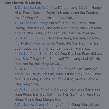
cho chuyến đi sắp tới:
1.
Du lịch Đà Lạt:
Vườn hoa Đà Lạt, làng Cù Lần, Happy
Hills, Fresh Garden, Tuyệt tình cốc, vườn thú Zoodoo,
đồi cỏ hồng Đà Lạt, đồi chè Cầu Đất,...
2.
Du lịch Nha Trang:
Bãi biển Trần Phú, tháp Trầm
Hương, nhà thờ đá, chợ đêm Nha Trang, đảo Hòn Mun,
nhà ga Nha Trang, đảo Điệp Sơn, thác bà Ponagar,...
3.
Du lịch Vũng Tàu:
Ngọn hải đăng, Bãi Sau, Hồ Mây,
mũi Nghinh Phong, hồ Đá Xanh, đồi Con Heo, hòn Bà,
vườn quốc gia Bình Châu, bến thuyền Marina,...
4.
Du lịch Phan Thiết:
Bãi đá Ông Địa, hòn Rơm, đồi cát
bay, Bàu Trắng - Bàu Sen, suối Tiên, làng chài Mũi Né,
đảo Hòn Bà, hải đăng Kê Gà,...
5.
Du lịch Buôn Ma Thuột:
Bảo tàng cà phê Buôn Mê
Thuột, núi Đá Voi, hồ Lắk, cụm 3 thác Dray Sap – Dray
Nur – Gia Long, Buôn Đôn, hồ Ea Kao, vườn quốc gia
Chư Yang Shin,...
6.
Du lịch Sapa:
Nhà thờ đá Sapa, bảo tàng Sapa, núi
Hàm Rồng, bản Cát Cát, thác Tiên Sa, thung lũng Hoa
Hồng, thung lũng Mường Hoa,...
7.
Du lịch Hà Giang:
Cao nguyên đá Đồng Văn, cột cờ