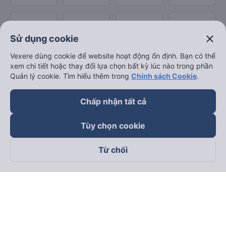
close
Sử dụng cookie
Vexere dùng cookie để website hoạt động ổn định. Bạn có thể
xem chi tiết hoặc thay đổi lựa chọn bất kỳ lúc nào trong phần
Quản lý cookie. Tìm hiểu thêm trong
Chính sách Cookie
.
Chấp nhận tất cả
Tùy chọn cookie
Từ chối
Theo dõi chúng tôi trên
Facebook
Tiktok
Youtube
Công ty TNHH Thương Mại Dịch Vụ Vexere