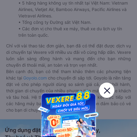
• 5 hãng hàng không uy tín nhất tại Việt Nam: Vietnam
Airlines, Vietjet Air, Bamboo Airways, Pacific Airlines và
Vietravel Airlines.
• Tổng công ty Đường sắt Việt Nam.
• Các đơn vị cho thuê xe máy, thuê xe du lịch uy tín
trên toàn quốc.
Chỉ với vài thao tác đơn giản, bạn đã có thể đặt được dịch vụ
di chuyển tại Vexere với nhiều ưu đãi vô cùng hấp dẫn. Vexere
luôn sẵn sàng đồng hành và mang đến cho bạn những
chuyến đi thoải mái, an toàn và trọn vẹn nhất.
Bên cạnh đó, bạn có thể tham khảo thêm các phương tiện
khác tại
Goyolo.com
cho chuyến đi sắp tới. Goyolo là nền tảng
đặt vé cho phép người dùng so sánh giá cả, giờ khởi hành,
thời gian di chuyển của nhiều phương tiện máy bay, xe khách
và tàu hoả. Hệ thống của Goyolo được liên kết trực tiếp với
các hãng máy bay, xe khách và tàu hoả, luôn đảm bảo có vé
cho bạn di chuyển.
Ứng dụng đặt vé Xe khách, Máy bay,