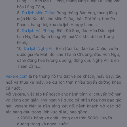
Lũng Cú, đèo Mã Pí Lèng, thung lũng Sủng Là, làng văn
hóa Lũng Cẩm,...
8.
Du lịch Mộc Châu:
Rừng thông Bản Áng, thung lũng
mận Nà Ka, đồi chè Mộc Châu, thác Dải Yếm, bản Pa
Phách, hang dơi, khu du lịch Happy Land,...
9.
Du lịch Hải Phòng:
Biển Đồ Sơn, đảo Hòn Dấu, vịnh
Lan Hạ, đảo Bạch Long Vỹ, núi Voi, khu di tích Tràng
Kênh,...
10.
Du lịch Nghệ An:
Biển Cửa Lò, đảo Lan Châu, vườn
quốc gia Pù Mát, đồi chè Thanh Chương, đảo Hòn Ngư,
cánh đồng hoa hướng dương, đồng cừu Nghệ An, biển
Thiên Cầm,...
Vexere.com
là hệ thống hỗ trợ đặt vé xe khách, máy bay, tàu
hoả và thuê xe máy, xe du lịch trên nhiều tuyến đường khắp
cả nước.
Với Vexere, việc lập kế hoạch cho hành trình di chuyển trở nên
vô cùng đơn giản, linh hoạt và được cá nhân hóa hơn bao giờ
hết. Vexere hiện là nền tảng kết nối hành khách với các đối
tác hàng đầu trong lĩnh vực đi lại, bao gồm:
• 2000+ hãng xe chất lượng cao trên 5000+ tuyến
đường trong và ngoài nước.