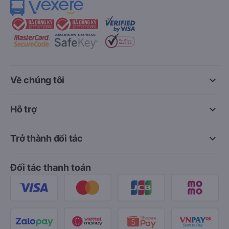
keyboard_arrow_down
Về chúng tôi
keyboard_arrow_down
Hỗ trợ
keyboard_arrow_down
Trở thành đối tác
Đối tác thanh toán