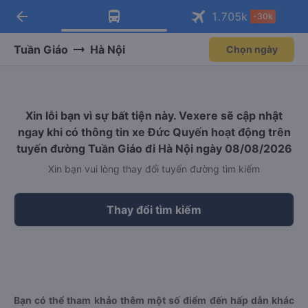
arrow_back
Tải app Vexere ngay!
Tải app Vexere
1.705
k
-30k
Mở app
Mở app
Nhận ưu đãi thành viên độc
-30k/ghế khi đặt vé máy bay qua
quyền
app
Tuần Giáo
Hà Nội
Chọn ngày
Xin lỗi bạn vì sự bất tiện này. Vexere sẽ cập nhật
ngay khi có thông tin xe Đức Quyến hoạt động trên
tuyến đường Tuần Giáo đi Hà Nội ngày 08/08/2026
Xin bạn vui lòng thay đổi tuyến đường tìm kiếm
Thay đổi tìm kiếm
Bạn có thể tham khảo thêm một số điểm đến hấp dẫn khác