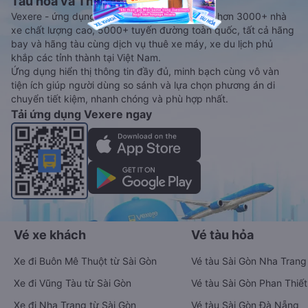
Tàu hoả và Thuê xe
Vexere - ứng dụng đặt vé đa phương tiện với hơn 3000+ nhà
xe chất lượng cao, 5000+ tuyến đường toàn quốc, tất cả hãng
bay và hãng tàu cùng dịch vụ thuê xe máy, xe du lịch phủ
khắp các tỉnh thành tại Việt Nam.
Ứng dụng hiển thị thông tin đầy đủ, minh bạch cùng vô vàn
tiện ích giúp người dùng so sánh và lựa chọn phương án di
chuyển tiết kiệm, nhanh chóng và phù hợp nhất.
Tải ứng dụng Vexere ngay
Vé xe khách
Vé tàu hỏa
Xe đi Buôn Mê Thuột từ Sài Gòn
Vé tàu Sài Gòn Nha Trang
Xe đi Vũng Tàu từ Sài Gòn
Vé tàu Sài Gòn Phan Thiết
Xe đi Nha Trang từ Sài Gòn
Vé tàu Sài Gòn Đà Nẵng