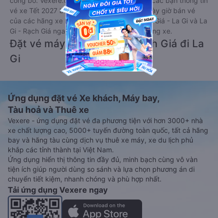
công bố. Vexere.com sẽ sớm thông báo cho các bạn thông tin
vé xe Tết 2027 bao gồm giá vé, lịch trình, ngày giờ bán vé
của các hãng xe khách đi tuyến đường Rạch Giá - La Gi và La
Gi - Rạch Giá ngay khi có thông tin từ các hãng xe.
Đặt vé máy bay giá rẻ từ Rạch Giá đi La
Gi
Ứng dụng đặt vé Xe khách, Máy bay,
Tàu hoả và Thuê xe
Vexere - ứng dụng đặt vé đa phương tiện với hơn 3000+ nhà
xe chất lượng cao, 5000+ tuyến đường toàn quốc, tất cả hãng
bay và hãng tàu cùng dịch vụ thuê xe máy, xe du lịch phủ
khắp các tỉnh thành tại Việt Nam.
Ứng dụng hiển thị thông tin đầy đủ, minh bạch cùng vô vàn
tiện ích giúp người dùng so sánh và lựa chọn phương án di
chuyển tiết kiệm, nhanh chóng và phù hợp nhất.
Tải ứng dụng Vexere ngay