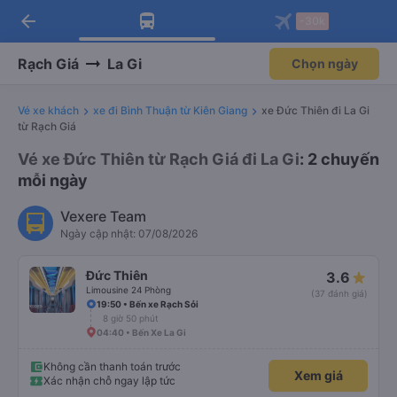
arrow_back
Tải app Vexere ngay!
Tải app Vexere
-30k
Mở app
Mở app
Nhận ưu đãi thành viên độc
-30k/ghế khi đặt vé máy bay qua
quyền
app
Rạch Giá
La Gi
Chọn ngày
Vé xe khách
xe đi Bình Thuận từ Kiên Giang
xe Đức Thiên đi La Gi
từ Rạch Giá
Vé xe Đức Thiên từ Rạch Giá đi La Gi
: 2 chuyến
mỗi ngày
Vexere Team
Ngày cập nhật: 07/08/2026
Đức Thiên
3.6
Limousine 24 Phòng
(37 đánh giá)
19:50 • Bến xe Rạch Sỏi
8 giờ 50 phút
04:40 • Bến Xe La Gi
Không cần thanh toán trước
Xem giá
Xác nhận chỗ ngay lập tức