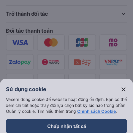
keyboard_arrow_down
Trở thành đối tác
Đối tác thanh toán
close
Sử dụng cookie
Vexere dùng cookie để website hoạt động ổn định. Bạn có thể
xem chi tiết hoặc thay đổi lựa chọn bất kỳ lúc nào trong phần
Quản lý cookie. Tìm hiểu thêm trong
Chính sách Cookie
.
Chấp nhận tất cả