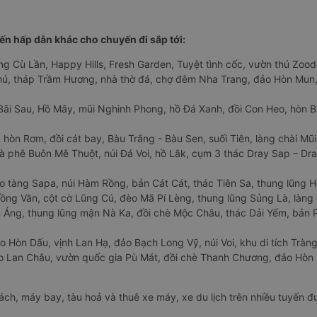
n hấp dẫn khác cho chuyến đi sắp tới:
ng Cù Lần, Happy Hills, Fresh Garden, Tuyệt tình cốc, vườn thú Zoodo
Phú, tháp Trầm Hương, nhà thờ đá, chợ đêm Nha Trang, đảo Hòn Mun,
Bãi Sau, Hồ Mây, mũi Nghinh Phong, hồ Đá Xanh, đồi Con Heo, hòn B
 hòn Rơm, đồi cát bay, Bàu Trắng - Bàu Sen, suối Tiên, làng chài Mũi
à phê Buôn Mê Thuột, núi Đá Voi, hồ Lắk, cụm 3 thác Dray Sap – Dra
o tàng Sapa, núi Hàm Rồng, bản Cát Cát, thác Tiên Sa, thung lũng 
ng Văn, cột cờ Lũng Cú, đèo Mã Pí Lèng, thung lũng Sủng Là, làng 
Áng, thung lũng mận Nà Ka, đồi chè Mộc Châu, thác Dải Yếm, bản P
o Hòn Dấu, vịnh Lan Hạ, đảo Bạch Long Vỹ, núi Voi, khu di tích Tràng
ảo Lan Châu, vườn quốc gia Pù Mát, đồi chè Thanh Chương, đảo Hò
hách, máy bay, tàu hoả và thuê xe máy, xe du lịch trên nhiều tuyến 