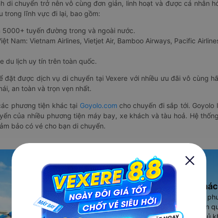
nh di chuyển trở nên vô cùng đơn giản, linh hoạt và được cá nhân h
 trong lĩnh vực đi lại, bao gồm:
n 5000+ tuyến đường trong và ngoài nước.
ệt Nam: Vietnam Airlines, Vietjet Air, Bamboo Airways, Pacific Airlines
 du lịch uy tín trên toàn quốc.
thể đặt được dịch vụ di chuyển tại Vexere với nhiều ưu đãi vô cùng 
i, an toàn và trọn vẹn nhất.
ác phương tiện khác tại
Goyolo.com
cho chuyến đi sắp tới. Goyolo
huyển của nhiều phương tiện máy bay, xe khách và tàu hoả. Hệ thống
đảm bảo có vé cho bạn di chuyển.
Ứng dụng đặt vé Xe khác
Vexere - ứng dụng đặt vé đa ph
cao, 5000+ tuyến đường toàn qu
vụ thuê xe máy, xe du lịch phủ k