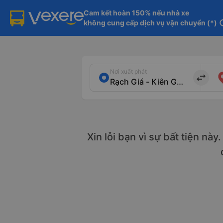
Cam kết hoàn 150% nếu nhà xe

không cung cấp dịch vụ vận chuyển (*)
in
Nơi xuất phát
import_export
Xin lỗi bạn vì sự bất tiện nà