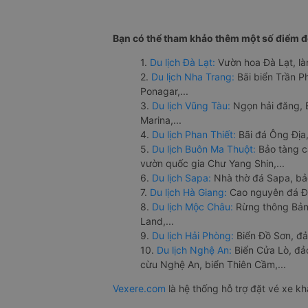
Bạn có thể tham khảo thêm một số điểm đế
1.
Du lịch Đà Lạt:
Vườn hoa Đà Lạt, là
2.
Du lịch Nha Trang:
Bãi biển Trần 
Ponagar,...
3.
Du lịch Vũng Tàu:
Ngọn hải đăng, 
Marina,...
4.
Du lịch Phan Thiết:
Bãi đá Ông Địa,
5.
Du lịch Buôn Ma Thuột:
Bảo tàng c
vườn quốc gia Chư Yang Shin,...
6.
Du lịch Sapa:
Nhà thờ đá Sapa, bả
7.
Du lịch Hà Giang:
Cao nguyên đá Đồ
8.
Du lịch Mộc Châu:
Rừng thông Bản 
Land,...
9.
Du lịch Hải Phòng:
Biển Đồ Sơn, đả
10.
Du lịch Nghệ An:
Biển Cửa Lò, đ
cừu Nghệ An, biển Thiên Cầm,...
Vexere.com
là hệ thống hỗ trợ đặt vé xe k