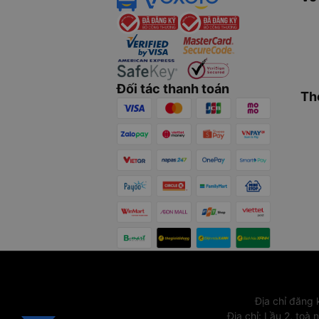
Đối tác thanh toán
Th
Địa chỉ đăng
Địa chỉ
:
Lầu 2, toà 