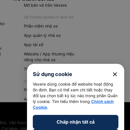
Mở bán vé trên Vexere
HỆ THỐNG QUẢN LÝ NHÀ XE
tin
Phần mềm nhà xe
App quản lý nhà xe
App tài xế
i
i
Website / App thương hiệu
riêng cho nhà xe
Tổng đài AI
close
Sử dụng cookie
HỆ THỐNG QUẢN LÝ HÀNG HOÁ
Vexere dùng cookie để website hoạt động
Phần mềm quản lý hàng hoá
ổn định. Bạn có thể xem chi tiết hoặc thay
đổi lựa chọn bất kỳ lúc nào trong phần Quản
App quản lý hàng hoá
lý cookie. Tìm hiểu thêm trong
Chính sách
Cookie
.
Chấp nhận tất cả
inh, Việt Nam
 Chí Minh, Việt Nam