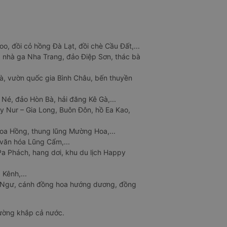
o, đồi cỏ hồng Đà Lạt, đồi chè Cầu Đất,...
 nhà ga Nha Trang, đảo Điệp Sơn, thác bà
à, vườn quốc gia Bình Châu, bến thuyền
 Né, đảo Hòn Bà, hải đăng Kê Gà,...
y Nur – Gia Long, Buôn Đôn, hồ Ea Kao,
Hoa Hồng, thung lũng Mường Hoa,...
văn hóa Lũng Cẩm,...
a Phách, hang dơi, khu du lịch Happy
 Kênh,...
n Ngư, cánh đồng hoa hướng dương, đồng
đường khắp cả nước.