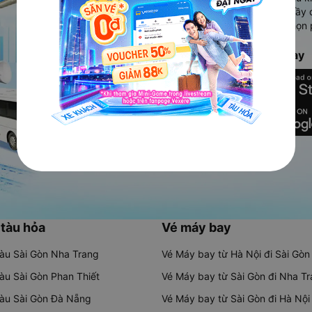
Ứng dụng hiển thị thông tin đầy 
người dùng so sánh và lựa chọn 
chóng và phù hợp nhất.
Tải ứng dụng Vexere ngay
 tàu hỏa
Vé máy bay
tàu Sài Gòn Nha Trang
Vé Máy bay từ Hà Nội đi Sài Gòn
tàu Sài Gòn Phan Thiết
Vé Máy bay từ Sài Gòn đi Nha T
tàu Sài Gòn Đà Nẵng
Vé Máy bay từ Sài Gòn đi Hà Nội