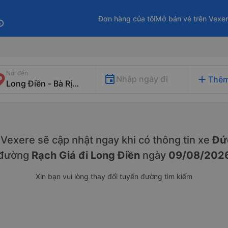
Đơn hàng của tôi
Mở bán vé trên Vexe
fo
Nơi đến
add
Nhập ngày đi
Thêm
y. Vexere sẽ cập nhật ngay khi có thông tin xe
Đức
đường
Rạch Giá đi Long Điền
ngày
09/08/202
Xin bạn vui lòng thay đổi tuyến đường tìm kiếm