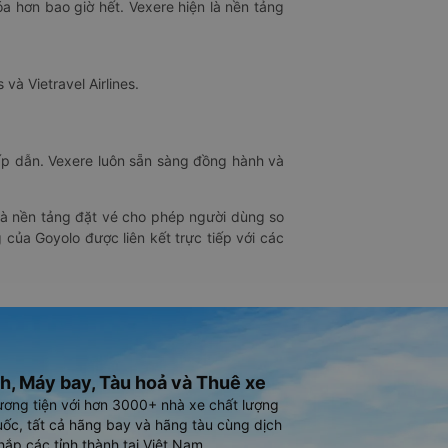
óa hơn bao giờ hết. Vexere hiện là nền tảng
 và Vietravel Airlines.
hấp dẫn. Vexere luôn sẵn sàng đồng hành và
 là nền tảng đặt vé cho phép người dùng so
 của Goyolo được liên kết trực tiếp với các
h, Máy bay, Tàu hoả và Thuê xe
ương tiện với hơn 3000+ nhà xe chất lượng
ốc, tất cả hãng bay và hãng tàu cùng dịch
hắp các tỉnh thành tại Việt Nam.