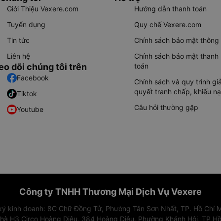
Giới Thiệu Vexere.com
Hướng dẫn thanh toán
Tuyển dụng
Quy chế Vexere.com
Tin tức
Chính sách bảo mật thông 
Liên hệ
Chính sách bảo mật thanh
eo dõi chúng tôi trên
toán
Facebook
Chính sách và quy trình giả
quyết tranh chấp, khiếu nạ
Tiktok
Câu hỏi thường gặp
Youtube
Công ty TNHH Thương Mại Dịch Vụ Vexere
 ký kinh doanh: 8C Chữ Đồng Tử, Phường Tân Sơn Nhất, TP. Hồ Chí M
nhà H3 Circo Hoàng Diệu, 384 Hoàng Diệu, Phường Khánh Hội, TP Hồ