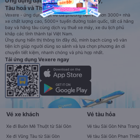
Ứng dụng đặt vé Xe khách, Máy bay,
Tàu hoả và Thuê xe
Vexere - ứng dụng đặt vé đa phương tiện với hơn 3000+ nhà
xe chất lượng cao, 5000+ tuyến đường toàn quốc, tất cả hãng
bay và hãng tàu cùng dịch vụ thuê xe máy, xe du lịch phủ
khắp các tỉnh thành tại Việt Nam.
Ứng dụng hiển thị thông tin đầy đủ, minh bạch cùng vô vàn
tiện ích giúp người dùng so sánh và lựa chọn phương án di
chuyển tiết kiệm, nhanh chóng và phù hợp nhất.
Tải ứng dụng Vexere ngay
Vé xe khách
Vé tàu hỏa
Xe đi Buôn Mê Thuột từ Sài Gòn
Vé tàu Sài Gòn Nha Trang
Xe đi Vũng Tàu từ Sài Gòn
Vé tàu Sài Gòn Phan Thiết