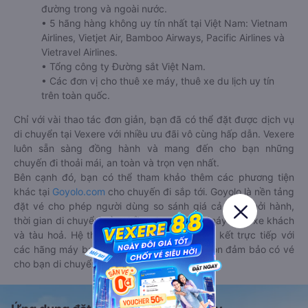
đường trong và ngoài nước.
• 5 hãng hàng không uy tín nhất tại Việt Nam: Vietnam
Airlines, Vietjet Air, Bamboo Airways, Pacific Airlines và
Vietravel Airlines.
• Tổng công ty Đường sắt Việt Nam.
• Các đơn vị cho thuê xe máy, thuê xe du lịch uy tín
trên toàn quốc.
Chỉ với vài thao tác đơn giản, bạn đã có thể đặt được dịch vụ
di chuyển tại Vexere với nhiều ưu đãi vô cùng hấp dẫn. Vexere
luôn sẵn sàng đồng hành và mang đến cho bạn những
chuyến đi thoải mái, an toàn và trọn vẹn nhất.
Bên cạnh đó, bạn có thể tham khảo thêm các phương tiện
khác tại
Goyolo.com
cho chuyến đi sắp tới. Goyolo là nền tảng
đặt vé cho phép người dùng so sánh giá cả, giờ khởi hành,
thời gian di chuyển của nhiều phương tiện máy bay, xe khách
và tàu hoả. Hệ thống của Goyolo được liên kết trực tiếp với
các hãng máy bay, xe khách và tàu hoả, luôn đảm bảo có vé
cho bạn di chuyển.