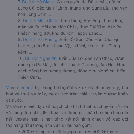
7.
Du lịch Hà Giang:
Cao nguyên đá Đồng Văn, cột cờ
Lũng Cú, đèo Mã Pí Lèng, thung lũng Sủng Là, làng văn
hóa Lũng Cẩm,...
8.
Du lịch Mộc Châu:
Rừng thông Bản Áng, thung lũng
mận Nà Ka, đồi chè Mộc Châu, thác Dải Yếm, bản Pa
Phách, hang dơi, khu du lịch Happy Land,...
9.
Du lịch Hải Phòng:
Biển Đồ Sơn, đảo Hòn Dấu, vịnh
Lan Hạ, đảo Bạch Long Vỹ, núi Voi, khu di tích Tràng
Kênh,...
10.
Du lịch Nghệ An:
Biển Cửa Lò, đảo Lan Châu, vườn
quốc gia Pù Mát, đồi chè Thanh Chương, đảo Hòn Ngư,
cánh đồng hoa hướng dương, đồng cừu Nghệ An, biển
Thiên Cầm,...
Vexere.com
là hệ thống hỗ trợ đặt vé xe khách, máy bay, tàu
hoả và thuê xe máy, xe du lịch trên nhiều tuyến đường khắp
cả nước.
Với Vexere, việc lập kế hoạch cho hành trình di chuyển trở nên
vô cùng đơn giản, linh hoạt và được cá nhân hóa hơn bao giờ
hết. Vexere hiện là nền tảng kết nối hành khách với các đối
tác hàng đầu trong lĩnh vực đi lại, bao gồm:
• 2000+ hãng xe chất lượng cao trên 5000+ tuyến