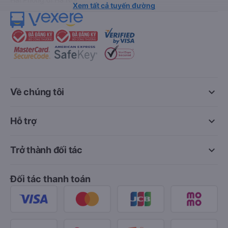
Xem tất cả tuyến đường
keyboard_arrow_down
Về chúng tôi
keyboard_arrow_down
Hỗ trợ
keyboard_arrow_down
Trở thành đối tác
Đối tác thanh toán