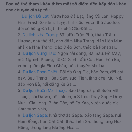
Bạn có thể tham khảo thêm một số điểm đến hấp dẫn khác
cho chuyến đi sắp tới:
1.
Du lịch Đà Lạt:
Vườn hoa Đà Lạt, làng Cù Lần, Happy
Hills, Fresh Garden, Tuyệt tình cốc, vườn thú Zoodoo,
đồi cỏ hồng Đà Lạt, đồi chè Cầu Đất,...
2.
Du lịch Nha Trang:
Bãi biển Trần Phú, tháp Trầm
Hương, nhà thờ đá, chợ đêm Nha Trang, đảo Hòn Mun,
nhà ga Nha Trang, đảo Điệp Sơn, thác bà Ponagar,...
3.
Du lịch Vũng Tàu:
Ngọn hải đăng, Bãi Sau, Hồ Mây,
mũi Nghinh Phong, hồ Đá Xanh, đồi Con Heo, hòn Bà,
vườn quốc gia Bình Châu, bến thuyền Marina,...
4.
Du lịch Phan Thiết:
Bãi đá Ông Địa, hòn Rơm, đồi cát
bay, Bàu Trắng - Bàu Sen, suối Tiên, làng chài Mũi Né,
đảo Hòn Bà, hải đăng Kê Gà,...
5.
Du lịch Buôn Ma Thuột:
Bảo tàng cà phê Buôn Mê
Thuột, núi Đá Voi, hồ Lắk, cụm 3 thác Dray Sap – Dray
Nur – Gia Long, Buôn Đôn, hồ Ea Kao, vườn quốc gia
Chư Yang Shin,...
6.
Du lịch Sapa:
Nhà thờ đá Sapa, bảo tàng Sapa, núi
Hàm Rồng, bản Cát Cát, thác Tiên Sa, thung lũng Hoa
Hồng, thung lũng Mường Hoa,...