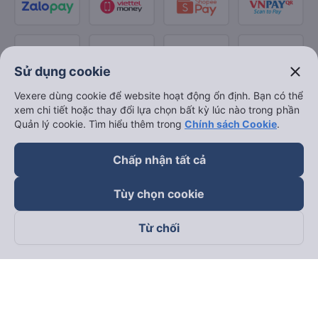
close
Sử dụng cookie
Vexere dùng cookie để website hoạt động ổn định. Bạn có thể
xem chi tiết hoặc thay đổi lựa chọn bất kỳ lúc nào trong phần
Quản lý cookie. Tìm hiểu thêm trong
Chính sách Cookie
.
Chấp nhận tất cả
Tùy chọn cookie
Từ chối
Theo dõi chúng tôi trên
Facebook
Tiktok
Youtube
Công ty TNHH Thương Mại Dịch Vụ Vexere