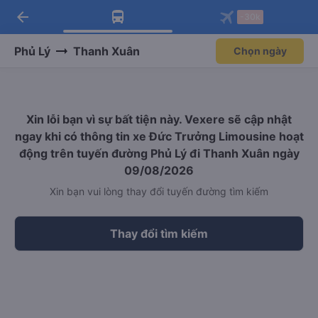
arrow_back
Tải app Vexere ngay!
Tải app Vexere
-30k
Mở app
Mở app
Nhận ưu đãi thành viên độc
-30k/ghế khi đặt vé máy bay qua
quyền
app
Phủ Lý
Thanh Xuân
Chọn ngày
Xin lỗi bạn vì sự bất tiện này. Vexere sẽ cập nhật
ngay khi có thông tin xe Đức Trưởng Limousine hoạt
động trên tuyến đường Phủ Lý đi Thanh Xuân ngày
09/08/2026
Xin bạn vui lòng thay đổi tuyến đường tìm kiếm
Thay đổi tìm kiếm