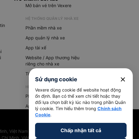
Mở bán vé trên Vexere
HỆ THỐNG QUẢN LÝ NHÀ XE
tin
Phần mềm nhà xe
App quản lý nhà xe
App tài xế
i
i
Website / App thương hiệu
riêng cho nhà xe
Tổng đài AI
close
Sử dụng cookie
HỆ THỐNG QUẢN LÝ HÀNG HOÁ
Vexere dùng cookie để website hoạt động
Phần mềm quản lý hàng hoá
ổn định. Bạn có thể xem chi tiết hoặc thay
đổi lựa chọn bất kỳ lúc nào trong phần Quản
App quản lý hàng hoá
lý cookie. Tìm hiểu thêm trong
Chính sách
Cookie
.
Chấp nhận tất cả
inh, Việt Nam
 Chí Minh, Việt Nam