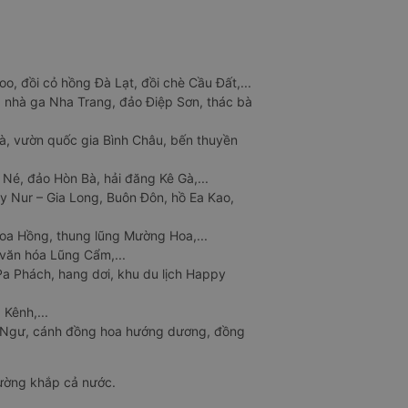
o, đồi cỏ hồng Đà Lạt, đồi chè Cầu Đất,...
 nhà ga Nha Trang, đảo Điệp Sơn, thác bà
à, vườn quốc gia Bình Châu, bến thuyền
 Né, đảo Hòn Bà, hải đăng Kê Gà,...
y Nur – Gia Long, Buôn Đôn, hồ Ea Kao,
Hoa Hồng, thung lũng Mường Hoa,...
văn hóa Lũng Cẩm,...
a Phách, hang dơi, khu du lịch Happy
 Kênh,...
n Ngư, cánh đồng hoa hướng dương, đồng
đường khắp cả nước.