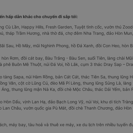
n hấp dẫn khác cho chuyến đi sắp tới:
ng Cù Lần, Happy Hills, Fresh Garden, Tuyệt tình cốc, vườn thú Zoodo
Phú, tháp Trầm Hương, nhà thờ đá, chợ đêm Nha Trang, đảo Hòn Mun,
Bãi Sau, Hồ Mây, mũi Nghinh Phong, hồ Đá Xanh, đồi Con Heo, hòn B
 hòn Rơm, đồi cát bay, Bàu Trắng - Bàu Sen, suối Tiên, làng chài Mũi
à phê Buôn Mê Thuột, núi Đá Voi, hồ Lắk, cụm 3 thác Dray Sap – Dra
o tàng Sapa, núi Hàm Rồng, bản Cát Cát, thác Tiên Sa, thung lũng 
ng Văn, cột cờ Lũng Cú, đèo Mã Pí Lèng, thung lũng Sủng Là, làng 
Áng, thung lũng mận Nà Ka, đồi chè Mộc Châu, thác Dải Yếm, bản P
o Hòn Dấu, vịnh Lan Hạ, đảo Bạch Long Vỹ, núi Voi, khu di tích Tràng
ảo Lan Châu, vườn quốc gia Pù Mát, đồi chè Thanh Chương, đảo Hò
hách, máy bay, tàu hoả và thuê xe máy, xe du lịch trên nhiều tuyến 