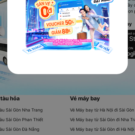
Ứng dụng hiển thị thông tin đầy 
người dùng so sánh và lựa chọn 
chóng và phù hợp nhất.
Tải ứng dụng Vexere ngay
 tàu hỏa
Vé máy bay
tàu Sài Gòn Nha Trang
Vé Máy bay từ Hà Nội đi Sài Gòn
tàu Sài Gòn Phan Thiết
Vé Máy bay từ Sài Gòn đi Nha T
tàu Sài Gòn Đà Nẵng
Vé Máy bay từ Sài Gòn đi Hà Nội