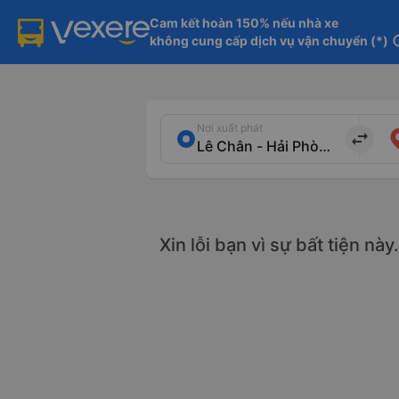
Cam kết hoàn 150% nếu nhà xe

không cung cấp dịch vụ vận chuyển (*)
in
Nơi xuất phát
import_export
Xin lỗi bạn vì sự bất tiện nà