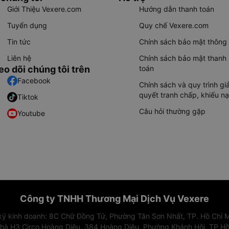
Giới Thiệu Vexere.com
Hướng dẫn thanh toán
Tuyển dụng
Quy chế Vexere.com
Tin tức
Chính sách bảo mật thông 
Liên hệ
Chính sách bảo mật thanh
eo dõi chúng tôi trên
toán
Facebook
Chính sách và quy trình giả
quyết tranh chấp, khiếu nạ
Tiktok
Câu hỏi thường gặp
Youtube
Công ty TNHH Thương Mại Dịch Vụ Vexere
 ký kinh doanh: 8C Chữ Đồng Tử, Phường Tân Sơn Nhất, TP. Hồ Chí M
nhà H3 Circo Hoàng Diệu, 384 Hoàng Diệu, Phường Khánh Hội, TP Hồ