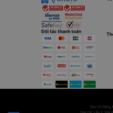
Đối tác thanh toán
Th
Địa chỉ đăng
Địa chỉ
:
Lầu 2, toà 