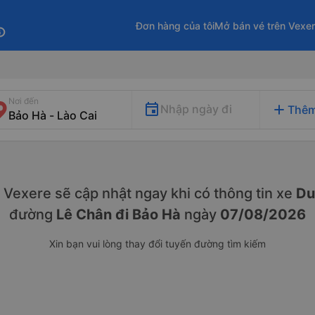
Đơn hàng của tôi
Mở bán vé trên Vexe
fo
Nơi đến
add
Nhập ngày đi
Thêm
y. Vexere sẽ cập nhật ngay khi có thông tin xe
Du
đường
Lê Chân đi Bảo Hà
ngày
07/08/2026
Xin bạn vui lòng thay đổi tuyến đường tìm kiếm