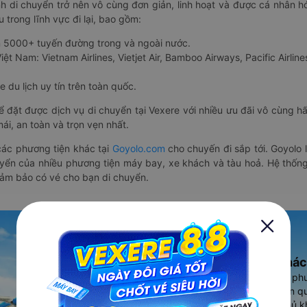
nh di chuyển trở nên vô cùng đơn giản, linh hoạt và được cá nhân h
 trong lĩnh vực đi lại, bao gồm:
n 5000+ tuyến đường trong và ngoài nước.
ệt Nam: Vietnam Airlines, Vietjet Air, Bamboo Airways, Pacific Airlines
 du lịch uy tín trên toàn quốc.
thể đặt được dịch vụ di chuyển tại Vexere với nhiều ưu đãi vô cùng 
i, an toàn và trọn vẹn nhất.
ác phương tiện khác tại
Goyolo.com
cho chuyến đi sắp tới. Goyolo
huyển của nhiều phương tiện máy bay, xe khách và tàu hoả. Hệ thống
đảm bảo có vé cho bạn di chuyển.
Ứng dụng đặt vé Xe khác
Vexere - ứng dụng đặt vé đa ph
cao, 5000+ tuyến đường toàn qu
vụ thuê xe máy, xe du lịch phủ k