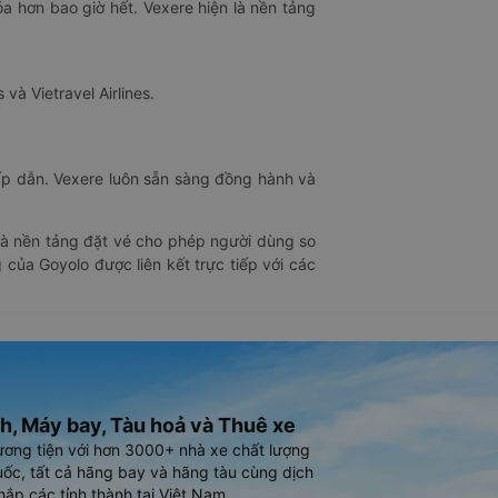
óa hơn bao giờ hết. Vexere hiện là nền tảng
 và Vietravel Airlines.
hấp dẫn. Vexere luôn sẵn sàng đồng hành và
 là nền tảng đặt vé cho phép người dùng so
 của Goyolo được liên kết trực tiếp với các
h, Máy bay, Tàu hoả và Thuê xe
ương tiện với hơn 3000+ nhà xe chất lượng
ốc, tất cả hãng bay và hãng tàu cùng dịch
hắp các tỉnh thành tại Việt Nam.