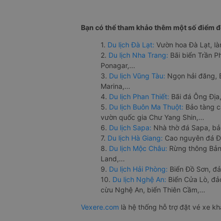
Bạn có thể tham khảo thêm một số điểm đế
1.
Du lịch Đà Lạt:
Vườn hoa Đà Lạt, là
2.
Du lịch Nha Trang:
Bãi biển Trần 
Ponagar,...
3.
Du lịch Vũng Tàu:
Ngọn hải đăng, 
Marina,...
4.
Du lịch Phan Thiết:
Bãi đá Ông Địa,
5.
Du lịch Buôn Ma Thuột:
Bảo tàng c
vườn quốc gia Chư Yang Shin,...
6.
Du lịch Sapa:
Nhà thờ đá Sapa, bả
7.
Du lịch Hà Giang:
Cao nguyên đá Đồ
8.
Du lịch Mộc Châu:
Rừng thông Bản 
Land,...
9.
Du lịch Hải Phòng:
Biển Đồ Sơn, đả
10.
Du lịch Nghệ An:
Biển Cửa Lò, đ
cừu Nghệ An, biển Thiên Cầm,...
Vexere.com
là hệ thống hỗ trợ đặt vé xe k