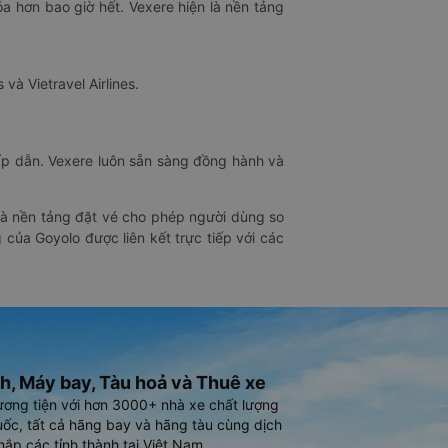
óa hơn bao giờ hết. Vexere hiện là nền tảng
 và Vietravel Airlines.
hấp dẫn. Vexere luôn sẵn sàng đồng hành và
 là nền tảng đặt vé cho phép người dùng so
 của Goyolo được liên kết trực tiếp với các
h, Máy bay, Tàu hoả và Thuê xe
ương tiện với hơn 3000+ nhà xe chất lượng
ốc, tất cả hãng bay và hãng tàu cùng dịch
hắp các tỉnh thành tại Việt Nam.