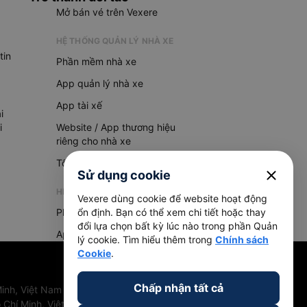
Mở bán vé trên Vexere
HỆ THỐNG QUẢN LÝ NHÀ XE
tin
Phần mềm nhà xe
App quản lý nhà xe
App tài xế
i
i
Website / App thương hiệu
riêng cho nhà xe
Tổng đài AI
close
Sử dụng cookie
HỆ THỐNG QUẢN LÝ HÀNG HOÁ
Vexere dùng cookie để website hoạt động
Phần mềm quản lý hàng hoá
ổn định. Bạn có thể xem chi tiết hoặc thay
đổi lựa chọn bất kỳ lúc nào trong phần Quản
App quản lý hàng hoá
lý cookie. Tìm hiểu thêm trong
Chính sách
Cookie
.
Chấp nhận tất cả
inh, Việt Nam
 Chí Minh, Việt Nam