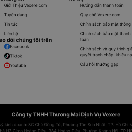
Giới Thiệu Vexere.com
Hướng dẫn thanh toán
Tuyển dụng
Quy chế Vexere.com
Tin tức
Chính sách bảo mật thông 
Liên hệ
Chính sách bảo mật thanh
eo dõi chúng tôi trên
toán
Facebook
Chính sách và quy trình giả
quyết tranh chấp, khiếu nạ
Tiktok
Câu hỏi thường gặp
Youtube
Công ty TNHH Thương Mại Dịch Vụ Vexere
 ký kinh doanh: 8C Chữ Đồng Tử, Phường Tân Sơn Nhất, TP. Hồ Chí M
nhà H3 Circo Hoàng Diệu, 384 Hoàng Diệu, Phường Khánh Hội, TP Hồ