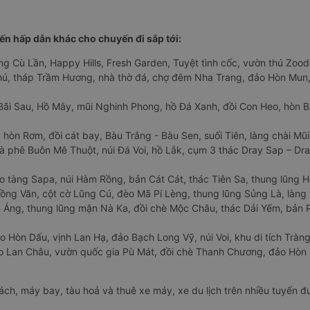
n hấp dẫn khác cho chuyến đi sắp tới:
ng Cù Lần, Happy Hills, Fresh Garden, Tuyệt tình cốc, vườn thú Zoodo
Phú, tháp Trầm Hương, nhà thờ đá, chợ đêm Nha Trang, đảo Hòn Mun,
Bãi Sau, Hồ Mây, mũi Nghinh Phong, hồ Đá Xanh, đồi Con Heo, hòn B
 hòn Rơm, đồi cát bay, Bàu Trắng - Bàu Sen, suối Tiên, làng chài Mũi
à phê Buôn Mê Thuột, núi Đá Voi, hồ Lắk, cụm 3 thác Dray Sap – Dra
o tàng Sapa, núi Hàm Rồng, bản Cát Cát, thác Tiên Sa, thung lũng 
ng Văn, cột cờ Lũng Cú, đèo Mã Pí Lèng, thung lũng Sủng Là, làng 
Áng, thung lũng mận Nà Ka, đồi chè Mộc Châu, thác Dải Yếm, bản P
o Hòn Dấu, vịnh Lan Hạ, đảo Bạch Long Vỹ, núi Voi, khu di tích Tràng
ảo Lan Châu, vườn quốc gia Pù Mát, đồi chè Thanh Chương, đảo Hò
hách, máy bay, tàu hoả và thuê xe máy, xe du lịch trên nhiều tuyến 