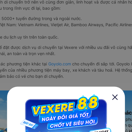
nh di chuyển trở nên vô cùng đơn giản, linh hoạt và được cá nhân h
 trong lĩnh vực đi lại, bao gồm:
n 5000+ tuyến đường trong và ngoài nước.
ệt Nam: Vietnam Airlines, Vietjet Air, Bamboo Airways, Pacific Airlines
 du lịch uy tín trên toàn quốc.
thể đặt được dịch vụ di chuyển tại Vexere với nhiều ưu đãi vô cùng 
i, an toàn và trọn vẹn nhất.
ác phương tiện khác tại
Goyolo.com
cho chuyến đi sắp tới. Goyolo
huyển của nhiều phương tiện máy bay, xe khách và tàu hoả. Hệ thống
đảm bảo có vé cho bạn di chuyển.
Ứng dụng đặt vé Xe khác
Vexere - ứng dụng đặt vé đa ph
cao, 5000+ tuyến đường toàn qu
vụ thuê xe máy, xe du lịch phủ k