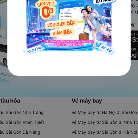
Ứng dụng hiển thị thông tin đầy 
người dùng so sánh và lựa chọn 
chóng và phù hợp nhất.
Tải ứng dụng Vexere ngay
 tàu hỏa
Vé máy bay
tàu Sài Gòn Nha Trang
Vé Máy bay từ Hà Nội đi Sài Gòn
tàu Sài Gòn Phan Thiết
Vé Máy bay từ Sài Gòn đi Nha T
tàu Sài Gòn Đà Nẵng
Vé Máy bay từ Sài Gòn đi Hà Nội