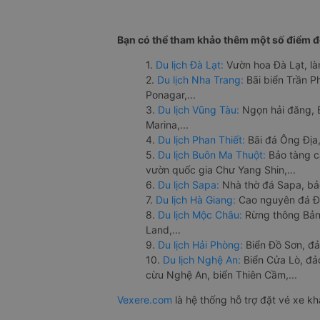
Bạn có thể tham khảo thêm một số điểm đế
1.
Du lịch Đà Lạt:
Vườn hoa Đà Lạt, là
2.
Du lịch Nha Trang:
Bãi biển Trần 
Ponagar,...
3.
Du lịch Vũng Tàu:
Ngọn hải đăng, 
Marina,...
4.
Du lịch Phan Thiết:
Bãi đá Ông Địa,
5.
Du lịch Buôn Ma Thuột:
Bảo tàng c
vườn quốc gia Chư Yang Shin,...
6.
Du lịch Sapa:
Nhà thờ đá Sapa, bả
7.
Du lịch Hà Giang:
Cao nguyên đá Đồ
8.
Du lịch Mộc Châu:
Rừng thông Bản 
Land,...
9.
Du lịch Hải Phòng:
Biển Đồ Sơn, đả
10.
Du lịch Nghệ An:
Biển Cửa Lò, đ
cừu Nghệ An, biển Thiên Cầm,...
Vexere.com
là hệ thống hỗ trợ đặt vé xe k