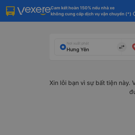
Cam kết hoàn 150% nếu nhà xe

không cung cấp dịch vụ vận chuyển (*)
in
Nơi xuất phát
import_export
Xin lỗi bạn vì sự bất tiện này.
đ