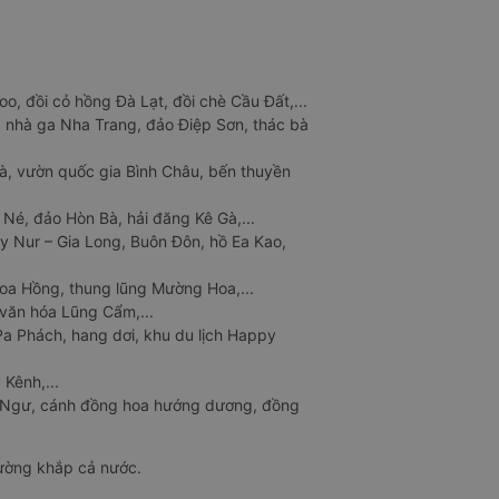
o, đồi cỏ hồng Đà Lạt, đồi chè Cầu Đất,...
 nhà ga Nha Trang, đảo Điệp Sơn, thác bà
à, vườn quốc gia Bình Châu, bến thuyền
 Né, đảo Hòn Bà, hải đăng Kê Gà,...
y Nur – Gia Long, Buôn Đôn, hồ Ea Kao,
Hoa Hồng, thung lũng Mường Hoa,...
văn hóa Lũng Cẩm,...
a Phách, hang dơi, khu du lịch Happy
 Kênh,...
n Ngư, cánh đồng hoa hướng dương, đồng
đường khắp cả nước.