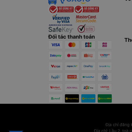
Đối tác thanh toán
Th
Địa chỉ đăng
Địa chỉ
:
Lầu 2, toà 