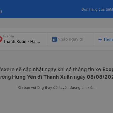
Đơn hàng của tôi
M
fo
Nơi đến
add
Nhập ngày đi
Thêm
 Vexere sẽ cập nhật ngay khi có thông tin xe
Ecop
ường
Hưng Yên đi Thanh Xuân
ngày
08/08/20
Xin bạn vui lòng thay đổi tuyến đường tìm kiếm