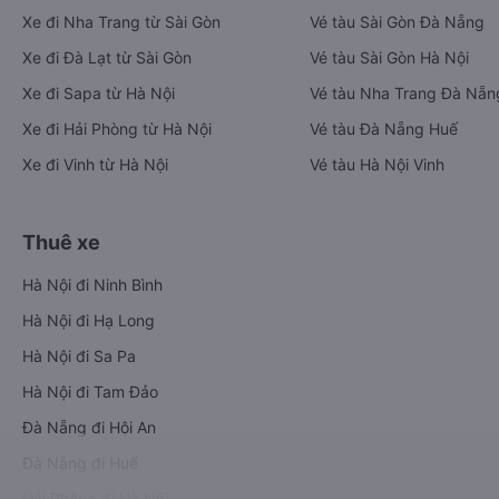
Xe đi Nha Trang từ Sài Gòn
Vé tàu Sài Gòn Đà Nẵng
Xe đi Đà Lạt từ Sài Gòn
Vé tàu Sài Gòn Hà Nội
Xe đi Sapa từ Hà Nội
Vé tàu Nha Trang Đà Nẵn
Xe đi Hải Phòng từ Hà Nội
Vé tàu Đà Nẵng Huế
Xe đi Vinh từ Hà Nội
Vé tàu Hà Nội Vinh
Thuê xe
Hà Nội đi Ninh Bình
Hà Nội đi Hạ Long
Hà Nội đi Sa Pa
Hà Nội đi Tam Đảo
Đà Nẵng đi Hội An
Đà Nẵng đi Huế
Hải Phòng đi Hà Nội