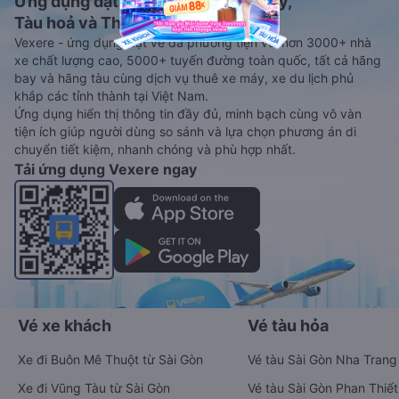
Ứng dụng đặt vé Xe khách, Máy bay,
Tàu hoả và Thuê xe
Vexere - ứng dụng đặt vé đa phương tiện với hơn 3000+ nhà
xe chất lượng cao, 5000+ tuyến đường toàn quốc, tất cả hãng
bay và hãng tàu cùng dịch vụ thuê xe máy, xe du lịch phủ
khắp các tỉnh thành tại Việt Nam.
Ứng dụng hiển thị thông tin đầy đủ, minh bạch cùng vô vàn
tiện ích giúp người dùng so sánh và lựa chọn phương án di
chuyển tiết kiệm, nhanh chóng và phù hợp nhất.
Tải ứng dụng Vexere ngay
Vé xe khách
Vé tàu hỏa
Xe đi Buôn Mê Thuột từ Sài Gòn
Vé tàu Sài Gòn Nha Trang
Xe đi Vũng Tàu từ Sài Gòn
Vé tàu Sài Gòn Phan Thiết