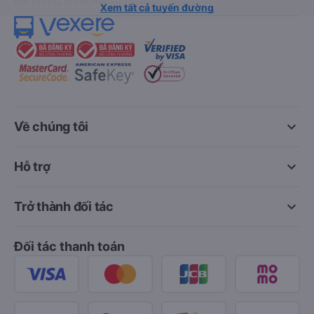
Xem tất cả tuyến đường
keyboard_arrow_down
Về chúng tôi
keyboard_arrow_down
Hỗ trợ
keyboard_arrow_down
Trở thành đối tác
Đối tác thanh toán