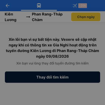
arrow_back
Tải app Vexere ngay!
Tải app Vexere
-30k
Mở app
Mở app
Nhận ưu đãi thành viên độc
-30k/ghế khi đặt vé máy bay qua
quyền
app
Kiên
Phan Rang-Tháp
Chọn ngày
Lương
Chàm
Xin lỗi bạn vì sự bất tiện này. Vexere sẽ cập nhật
ngay khi có thông tin xe Gia Nghi hoạt động trên
tuyến đường Kiên Lương đi Phan Rang-Tháp Chàm
ngày 09/08/2026
Xin bạn vui lòng thay đổi tuyến đường tìm kiếm
Thay đổi tìm kiếm