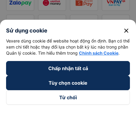
close
Sử dụng cookie
Vexere dùng cookie để website hoạt động ổn định. Bạn có thể
xem chi tiết hoặc thay đổi lựa chọn bất kỳ lúc nào trong phần
Quản lý cookie. Tìm hiểu thêm trong
Chính sách Cookie
.
Chấp nhận tất cả
Tùy chọn cookie
Từ chối
Theo dõi chúng tôi trên
Facebook
Tiktok
Youtube
Công ty TNHH Thương Mại Dịch Vụ Vexere