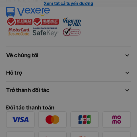
Xem tất cả tuyến đường
keyboard_arrow_down
Về chúng tôi
keyboard_arrow_down
Hỗ trợ
keyboard_arrow_down
Trở thành đối tác
Đối tác thanh toán