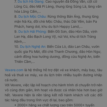
7.
Du lịch Hà Giang:
Cao nguyên đá Đồng Văn, cột cờ
Lũng Cú, đèo Mã Pí Lèng, thung lũng Sủng Là, làng văn
hóa Lũng Cẩm,...
8.
Du lịch Mộc Châu:
Rừng thông Bản Áng, thung lũng
mận Nà Ka, đồi chè Mộc Châu, thác Dải Yếm, bản Pa
Phách, hang dơi, khu du lịch Happy Land,...
9.
Du lịch Hải Phòng:
Biển Đồ Sơn, đảo Hòn Dấu, vịnh
Lan Hạ, đảo Bạch Long Vỹ, núi Voi, khu di tích Tràng
Kênh,...
10.
Du lịch Nghệ An:
Biển Cửa Lò, đảo Lan Châu, vườn
quốc gia Pù Mát, đồi chè Thanh Chương, đảo Hòn Ngư,
cánh đồng hoa hướng dương, đồng cừu Nghệ An, biển
Thiên Cầm,...
Vexere.com
là hệ thống hỗ trợ đặt vé xe khách, máy bay, tàu
hoả và thuê xe máy, xe du lịch trên nhiều tuyến đường khắp
cả nước.
Với Vexere, việc lập kế hoạch cho hành trình di chuyển trở nên
vô cùng đơn giản, linh hoạt và được cá nhân hóa hơn bao giờ
hết. Vexere hiện là nền tảng kết nối hành khách với các đối
tác hàng đầu trong lĩnh vực đi lại, bao gồm:
• 2000+ hãng xe chất lượng cao trên 5000+ tuyến