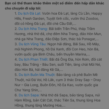
Bạn có thể tham khảo thêm một số điểm đến hấp dẫn khác
cho chuyến đi sắp tới:
1.
Du lịch Đà Lạt:
Vườn hoa Đà Lạt, làng Cù Lần, Happy
Hills, Fresh Garden, Tuyệt tình cốc, vườn thú Zoodoo,
đồi cỏ hồng Đà Lạt, đồi chè Cầu Đất,...
2.
Du lịch Nha Trang:
Bãi biển Trần Phú, tháp Trầm
Hương, nhà thờ đá, chợ đêm Nha Trang, đảo Hòn Mun,
nhà ga Nha Trang, đảo Điệp Sơn, thác bà Ponagar,...
3.
Du lịch Vũng Tàu:
Ngọn hải đăng, Bãi Sau, Hồ Mây,
mũi Nghinh Phong, hồ Đá Xanh, đồi Con Heo, hòn Bà,
vườn quốc gia Bình Châu, bến thuyền Marina,...
4.
Du lịch Phan Thiết:
Bãi đá Ông Địa, hòn Rơm, đồi cát
bay, Bàu Trắng - Bàu Sen, suối Tiên, làng chài Mũi Né,
đảo Hòn Bà, hải đăng Kê Gà,...
5.
Du lịch Buôn Ma Thuột:
Bảo tàng cà phê Buôn Mê
Thuột, núi Đá Voi, hồ Lắk, cụm 3 thác Dray Sap – Dray
Nur – Gia Long, Buôn Đôn, hồ Ea Kao, vườn quốc gia
Chư Yang Shin,...
6.
Du lịch Sapa:
Nhà thờ đá Sapa, bảo tàng Sapa, núi
Hàm Rồng, bản Cát Cát, thác Tiên Sa, thung lũng Hoa
Hồng, thung lũng Mường Hoa,...