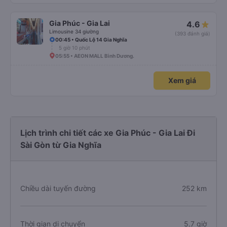
Gia Phúc - Gia Lai
4.6
Limousine 34 giường
(393 đánh giá)
00:45 • Quốc Lộ 14 Gia Nghĩa
5 giờ 10 phút
05:55 • AEON MALL Bình Dương.
Xem giá
Lịch trình chi tiết các xe Gia Phúc - Gia Lai Đi
Sài Gòn từ Gia Nghĩa
Chiều dài tuyến đường
252 km
Thời gian di chuyển
5.7 giờ