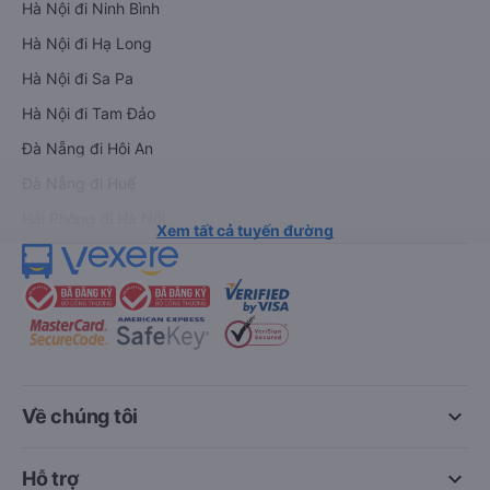
Hà Nội đi Ninh Bình
Hà Nội đi Hạ Long
Hà Nội đi Sa Pa
Hà Nội đi Tam Đảo
Đà Nẵng đi Hội An
Đà Nẵng đi Huế
Hải Phòng đi Hà Nội
Xem tất cả tuyến đường
keyboard_arrow_down
Về chúng tôi
keyboard_arrow_down
Hỗ trợ