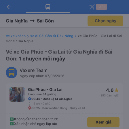
arrow_back
Tải app Vexere ngay!
Tải app Vexere
-30k
Mở app
Mở app
Nhận ưu đãi thành viên độc
-30k/ghế khi đặt vé máy bay qua
quyền
app
Gia Nghĩa
Sài Gòn
Chọn ngày
Vé xe khách
xe đi Sài Gòn từ Đăk Nông
xe Gia Phúc - Gia Lai đi Sài
Gòn từ Gia Nghĩa
Vé xe Gia Phúc - Gia Lai từ Gia Nghĩa đi Sài
Gòn
: 1 chuyến mỗi ngày
Vexere Team
Ngày cập nhật: 07/08/2026
Gia Phúc - Gia Lai
4.6
Limousine 34 giường
(393 đánh giá)
00:45 • Quốc Lộ 14 Gia Nghĩa
5 giờ 40 phút
06:25 • Bến xe Miền Đông - Quầy vé 41
Không cần thanh toán trước
Xem giá
Xác nhận chỗ ngay lập tức