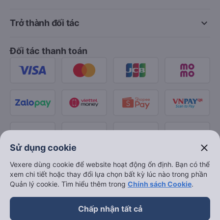
keyboard_arrow_down
Trở thành đối tác
Đối tác thanh toán
close
Sử dụng cookie
Vexere dùng cookie để website hoạt động ổn định. Bạn có thể
xem chi tiết hoặc thay đổi lựa chọn bất kỳ lúc nào trong phần
Quản lý cookie. Tìm hiểu thêm trong
Chính sách Cookie
.
Chấp nhận tất cả