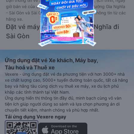
bạn thông tin vé xe Tết 2027 bao gồm giá vé, lịch trình, ngày
giờ bán vé của các hãng xe khách đi tuyến đường Gia Nghĩa
- Sài Gòn và Sài Gòn - Gia Nghĩa ngay khi có thông tin từ các
hãng xe.
Đặt vé máy bay giá rẻ từ Gia Nghĩa đi
Sài Gòn
Ứng dụng đặt vé Xe khách, Máy bay,
Tàu hoả và Thuê xe
Vexere - ứng dụng đặt vé đa phương tiện với hơn 3000+ nhà
xe chất lượng cao, 5000+ tuyến đường toàn quốc, tất cả hãng
bay và hãng tàu cùng dịch vụ thuê xe máy, xe du lịch phủ
khắp các tỉnh thành tại Việt Nam.
Ứng dụng hiển thị thông tin đầy đủ, minh bạch cùng vô vàn
tiện ích giúp người dùng so sánh và lựa chọn phương án di
chuyển tiết kiệm, nhanh chóng và phù hợp nhất.
Tải ứng dụng Vexere ngay