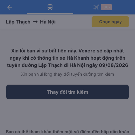
arrow_back
Tải app Vexere ngay!
Tải app Vexere
-30k
Mở app
Mở app
Nhận ưu đãi thành viên độc
-30k/ghế khi đặt vé máy bay qua
quyền
app
Lập Thạch
Hà Nội
Chọn ngày
Xin lỗi bạn vì sự bất tiện này. Vexere sẽ cập nhật
ngay khi có thông tin xe Hà Khanh hoạt động trên
tuyến đường Lập Thạch đi Hà Nội ngày 09/08/2026
Xin bạn vui lòng thay đổi tuyến đường tìm kiếm
Thay đổi tìm kiếm
Bạn có thể tham khảo thêm một số điểm đến hấp dẫn khác