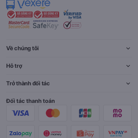
keyboard_arrow_down
Về chúng tôi
keyboard_arrow_down
Hỗ trợ
keyboard_arrow_down
Trở thành đối tác
Đối tác thanh toán