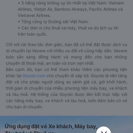
• 5 hãng hàng không uy tín nhất tại Việt Nam: Vietnam
Airlines, Vietjet Air, Bamboo Airways, Pacific Airlines và
Vietravel Airlines.
• Tổng công ty Đường sắt Việt Nam.
• Các đơn vị cho thuê xe máy, thuê xe du lịch uy tín
trên toàn quốc.
Chỉ với vài thao tác đơn giản, bạn đã có thể đặt được dịch vụ
di chuyển tại Vexere với nhiều ưu đãi vô cùng hấp dẫn. Vexere
luôn sẵn sàng đồng hành và mang đến cho bạn những
chuyến đi thoải mái, an toàn và trọn vẹn nhất.
Bên cạnh đó, bạn có thể tham khảo thêm các phương tiện
khác tại
Goyolo.com
cho chuyến đi sắp tới. Goyolo là nền tảng
đặt vé cho phép người dùng so sánh giá cả, giờ khởi hành,
thời gian di chuyển của nhiều phương tiện máy bay, xe khách
và tàu hoả. Hệ thống của Goyolo được liên kết trực tiếp với
các hãng máy bay, xe khách và tàu hoả, luôn đảm bảo có vé
cho bạn di chuyển.
Ứng dụng đặt vé Xe khách, Máy bay,