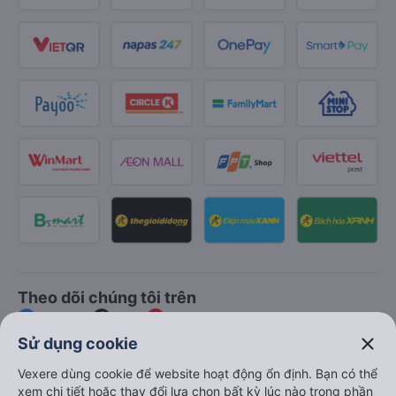
Theo dõi chúng tôi trên
Facebook
Tiktok
Youtube
close
Sử dụng cookie
Công ty TNHH Thương Mại Dịch Vụ Vexere
Vexere dùng cookie để website hoạt động ổn định. Bạn có thể
xem chi tiết hoặc thay đổi lựa chọn bất kỳ lúc nào trong phần