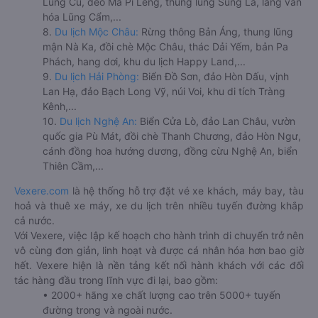
Lũng Cú, đèo Mã Pí Lèng, thung lũng Sủng Là, làng văn
hóa Lũng Cẩm,...
8.
Du lịch Mộc Châu:
Rừng thông Bản Áng, thung lũng
mận Nà Ka, đồi chè Mộc Châu, thác Dải Yếm, bản Pa
Phách, hang dơi, khu du lịch Happy Land,...
9.
Du lịch Hải Phòng:
Biển Đồ Sơn, đảo Hòn Dấu, vịnh
Lan Hạ, đảo Bạch Long Vỹ, núi Voi, khu di tích Tràng
Kênh,...
10.
Du lịch Nghệ An:
Biển Cửa Lò, đảo Lan Châu, vườn
quốc gia Pù Mát, đồi chè Thanh Chương, đảo Hòn Ngư,
cánh đồng hoa hướng dương, đồng cừu Nghệ An, biển
Thiên Cầm,...
Vexere.com
là hệ thống hỗ trợ đặt vé xe khách, máy bay, tàu
hoả và thuê xe máy, xe du lịch trên nhiều tuyến đường khắp
cả nước.
Với Vexere, việc lập kế hoạch cho hành trình di chuyển trở nên
vô cùng đơn giản, linh hoạt và được cá nhân hóa hơn bao giờ
hết. Vexere hiện là nền tảng kết nối hành khách với các đối
tác hàng đầu trong lĩnh vực đi lại, bao gồm:
• 2000+ hãng xe chất lượng cao trên 5000+ tuyến
đường trong và ngoài nước.