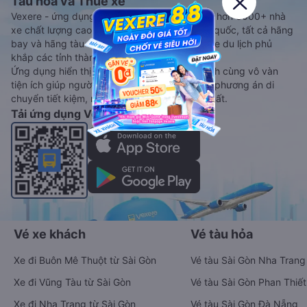
Tàu hoả và Thuê xe
Vexere - ứng dụng đặt vé đa phương tiện với hơn 3000+ nhà
xe chất lượng cao, 5000+ tuyến đường toàn quốc, tất cả hãng
bay và hãng tàu cùng dịch vụ thuê xe máy, xe du lịch phủ
khắp các tỉnh thành tại Việt Nam.
Ứng dụng hiển thị thông tin đầy đủ, minh bạch cùng vô vàn
tiện ích giúp người dùng so sánh và lựa chọn phương án di
chuyển tiết kiệm, nhanh chóng và phù hợp nhất.
Tải ứng dụng Vexere ngay
Vé xe khách
Vé tàu hỏa
Xe đi Buôn Mê Thuột từ Sài Gòn
Vé tàu Sài Gòn Nha Trang
Xe đi Vũng Tàu từ Sài Gòn
Vé tàu Sài Gòn Phan Thiết
Xe đi Nha Trang từ Sài Gòn
Vé tàu Sài Gòn Đà Nẵng