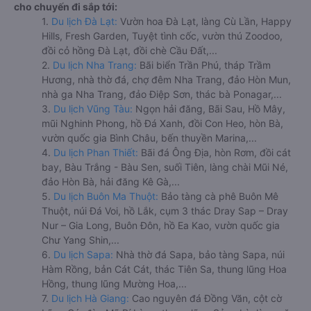
cho chuyến đi sắp tới:
1.
Du lịch Đà Lạt:
Vườn hoa Đà Lạt, làng Cù Lần, Happy
Hills, Fresh Garden, Tuyệt tình cốc, vườn thú Zoodoo,
đồi cỏ hồng Đà Lạt, đồi chè Cầu Đất,...
2.
Du lịch Nha Trang:
Bãi biển Trần Phú, tháp Trầm
Hương, nhà thờ đá, chợ đêm Nha Trang, đảo Hòn Mun,
nhà ga Nha Trang, đảo Điệp Sơn, thác bà Ponagar,...
3.
Du lịch Vũng Tàu:
Ngọn hải đăng, Bãi Sau, Hồ Mây,
mũi Nghinh Phong, hồ Đá Xanh, đồi Con Heo, hòn Bà,
vườn quốc gia Bình Châu, bến thuyền Marina,...
4.
Du lịch Phan Thiết:
Bãi đá Ông Địa, hòn Rơm, đồi cát
bay, Bàu Trắng - Bàu Sen, suối Tiên, làng chài Mũi Né,
đảo Hòn Bà, hải đăng Kê Gà,...
5.
Du lịch Buôn Ma Thuột:
Bảo tàng cà phê Buôn Mê
Thuột, núi Đá Voi, hồ Lắk, cụm 3 thác Dray Sap – Dray
Nur – Gia Long, Buôn Đôn, hồ Ea Kao, vườn quốc gia
Chư Yang Shin,...
6.
Du lịch Sapa:
Nhà thờ đá Sapa, bảo tàng Sapa, núi
Hàm Rồng, bản Cát Cát, thác Tiên Sa, thung lũng Hoa
Hồng, thung lũng Mường Hoa,...
7.
Du lịch Hà Giang:
Cao nguyên đá Đồng Văn, cột cờ