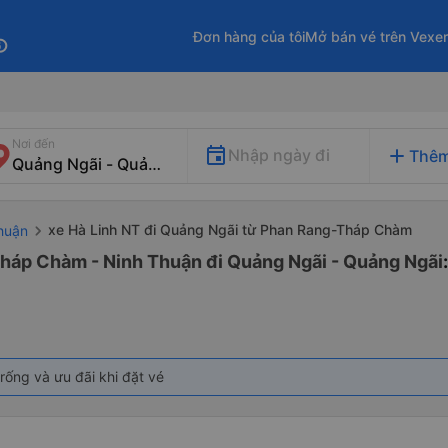
Đơn hàng của tôi
Mở bán vé trên Vexe
fo
Nơi đến
add
Nhập ngày đi
Thêm
xe Hà Linh NT đi Quảng Ngãi từ Phan Rang-Tháp Chàm
huận
Tháp Chàm - Ninh Thuận đi Quảng Ngãi - Quảng Ngãi
rống và ưu đãi khi đặt vé