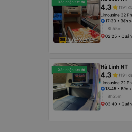
Xác nhận tức thì
4.3
star
(191 đ
Limousine 32 P
17:30 • Bến x
8h55m
02:25 • Quản
Hà Linh NT
Xác nhận tức thì
4.3
star
(191 đ
Limousine 22 P
18:45 • Bến x
8h55m
03:40 • Quản