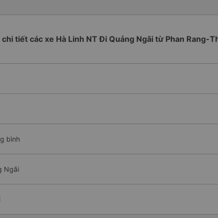
h chi tiết các xe Hà Linh NT Đi Quảng Ngãi từ Phan Rang
g bình
g Ngãi
i