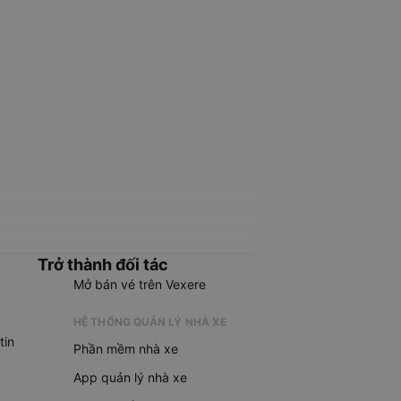
Trở thành đối tác
Mở bán vé trên Vexere
HỆ THỐNG QUẢN LÝ NHÀ XE
tin
Phần mềm nhà xe
App quản lý nhà xe