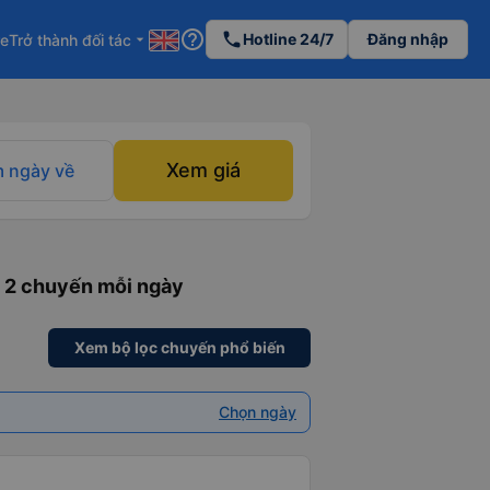
help_outline
phone
Hotline 24/7
Đăng nhập
re
Trở thành đối tác
arrow_drop_down
Xem giá
 ngày về
: 2 chuyến mỗi ngày
Xem bộ lọc chuyến phổ biến
Chọn ngày