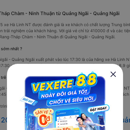
-Tháp Chàm - Ninh Thuận từ Quảng Ngãi - Quảng Ngãi
.3/5 xe Hà Linh NT được đánh giá là xe khách có chất lượng Trung b
 trải nghiệm của khách hàng. Với giá vé chỉ từ 410000 đ và các tiệ
n Rang-Tháp Chàm - Ninh Thuận đi Quảng Ngãi - Quảng Ngãi.
 sớm nhất ?
gãi - Quảng Ngãi xuất phát vào lúc 17:30 là của hãng xe Hà Linh N
7:30 và dự kiến sẽ trả khách ở Quảng Ngãi - Quảng Ngãi sau 8.9 gi
trễ nhất ?
ãi - Quảng Ngãi xuất phát vào lúc 18:45 là của hãng xe Hà Linh NT
45 tại Phan Rang-Tháp Chàm - Ninh Thuận và dự kiến sẽ trả khách 
rình giảm giá với nhà xe Hà Linh NT với giá vé chỉ từ 410000 đ
ết 2027 từ Phan Rang-Tháp Chàm đi Quả