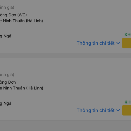
ánh giá)
hòng Đơn (WC)
e Ninh Thuận (Hà Linh)
KH
g Ngãi
keyboard_arrow_down
Thông tin chi tiết
ánh giá)
hòng Đơn
e Ninh Thuận (Hà Linh)
KH
g Ngãi
keyboard_arrow_down
Thông tin chi tiết