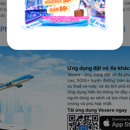
háp Chàm đi Quảng Ngãi vẫn chưa được công bố. Vexere.com sẽ sớm
y giờ bán vé của các hãng xe khách đi tuyến đường Phan Rang-Tháp
các hãng xe.
ừ Phan Rang-Tháp Chàm đi Quảng Ngãi
Ứng dụng đặt vé Xe khác
Vexere - ứng dụng đặt vé đa ph
cao, 5000+ tuyến đường toàn qu
vụ thuê xe máy, xe du lịch phủ k
Ứng dụng hiển thị thông tin đầy 
người dùng so sánh và lựa chọn 
chóng và phù hợp nhất.
Tải ứng dụng Vexere ngay