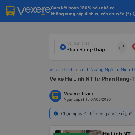
Cam kết hoàn 150% nếu nhà xe

không cung cấp dịch vụ vận chuyển (*)
in
Nơi xuất phát
import_export
Vé xe khách
xe đi Quảng Ngãi từ Ninh T
Vé xe Hà Linh NT từ Phan Rang-
Vexere Team
Ngày cập nhật: 07/08/2026
Chọn ngày đi để xem giá vé, số ghế t
info
Hà Linh NT