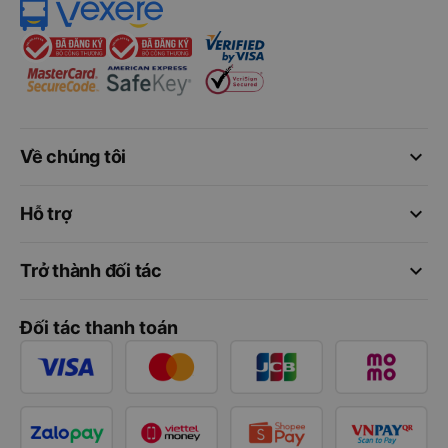
keyboard_arrow_down
Về chúng tôi
keyboard_arrow_down
Hỗ trợ
keyboard_arrow_down
Trở thành đối tác
Đối tác thanh toán