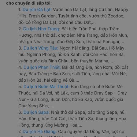
cho chuyến đi sắp tới:
1.
Du lịch Đà Lạt:
Vườn hoa Đà Lạt, làng Cù Lần, Happy
Hills, Fresh Garden, Tuyệt tình cốc, vườn thú Zoodoo,
đồi cỏ hồng Đà Lạt, đồi chè Cầu Đất,...
2.
Du lịch Nha Trang:
Bãi biển Trần Phú, tháp Trầm
Hương, nhà thờ đá, chợ đêm Nha Trang, đảo Hòn Mun,
nhà ga Nha Trang, đảo Điệp Sơn, thác bà Ponagar,...
3.
Du lịch Vũng Tàu:
Ngọn hải đăng, Bãi Sau, Hồ Mây,
mũi Nghinh Phong, hồ Đá Xanh, đồi Con Heo, hòn Bà,
vườn quốc gia Bình Châu, bến thuyền Marina,...
4.
Du lịch Phan Thiết:
Bãi đá Ông Địa, hòn Rơm, đồi cát
bay, Bàu Trắng - Bàu Sen, suối Tiên, làng chài Mũi Né,
đảo Hòn Bà, hải đăng Kê Gà,...
5.
Du lịch Buôn Ma Thuột:
Bảo tàng cà phê Buôn Mê
Thuột, núi Đá Voi, hồ Lắk, cụm 3 thác Dray Sap – Dray
Nur – Gia Long, Buôn Đôn, hồ Ea Kao, vườn quốc gia
Chư Yang Shin,...
6.
Du lịch Sapa:
Nhà thờ đá Sapa, bảo tàng Sapa, núi
Hàm Rồng, bản Cát Cát, thác Tiên Sa, thung lũng Hoa
Hồng, thung lũng Mường Hoa,...
7.
Du lịch Hà Giang:
Cao nguyên đá Đồng Văn, cột cờ