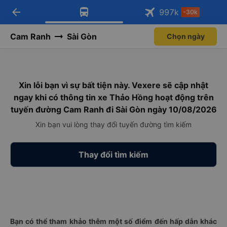
arrow_back
Tải app Vexere ngay!
Tải app Vexere
997
k
-30k
Mở app
Mở app
Nhận ưu đãi thành viên độc
-30k/ghế khi đặt vé máy bay qua
quyền
app
Cam Ranh
Sài Gòn
Chọn ngày
Xin lỗi bạn vì sự bất tiện này. Vexere sẽ cập nhật
ngay khi có thông tin xe Thảo Hồng hoạt động trên
tuyến đường Cam Ranh đi Sài Gòn ngày 10/08/2026
Xin bạn vui lòng thay đổi tuyến đường tìm kiếm
Thay đổi tìm kiếm
Bạn có thể tham khảo thêm một số điểm đến hấp dẫn khác