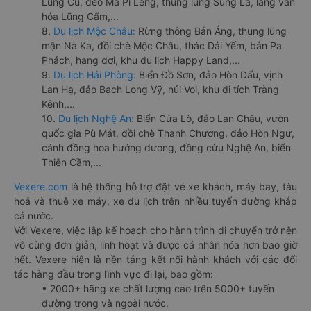
Lũng Cú, đèo Mã Pí Lèng, thung lũng Sủng Là, làng văn
hóa Lũng Cẩm,...
8.
Du lịch Mộc Châu:
Rừng thông Bản Áng, thung lũng
mận Nà Ka, đồi chè Mộc Châu, thác Dải Yếm, bản Pa
Phách, hang dơi, khu du lịch Happy Land,...
9.
Du lịch Hải Phòng:
Biển Đồ Sơn, đảo Hòn Dấu, vịnh
Lan Hạ, đảo Bạch Long Vỹ, núi Voi, khu di tích Tràng
Kênh,...
10.
Du lịch Nghệ An:
Biển Cửa Lò, đảo Lan Châu, vườn
quốc gia Pù Mát, đồi chè Thanh Chương, đảo Hòn Ngư,
cánh đồng hoa hướng dương, đồng cừu Nghệ An, biển
Thiên Cầm,...
Vexere.com
là hệ thống hỗ trợ đặt vé xe khách, máy bay, tàu
hoả và thuê xe máy, xe du lịch trên nhiều tuyến đường khắp
cả nước.
Với Vexere, việc lập kế hoạch cho hành trình di chuyển trở nên
vô cùng đơn giản, linh hoạt và được cá nhân hóa hơn bao giờ
hết. Vexere hiện là nền tảng kết nối hành khách với các đối
tác hàng đầu trong lĩnh vực đi lại, bao gồm:
• 2000+ hãng xe chất lượng cao trên 5000+ tuyến
đường trong và ngoài nước.