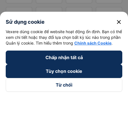
close
Sử dụng cookie
Vexere dùng cookie để website hoạt động ổn định. Bạn có thể
xem chi tiết hoặc thay đổi lựa chọn bất kỳ lúc nào trong phần
Quản lý cookie. Tìm hiểu thêm trong
Chính sách Cookie
.
Chấp nhận tất cả
Tùy chọn cookie
Từ chối
Theo dõi chúng tôi trên
Facebook
Tiktok
Youtube
Công ty TNHH Thương Mại Dịch Vụ Vexere