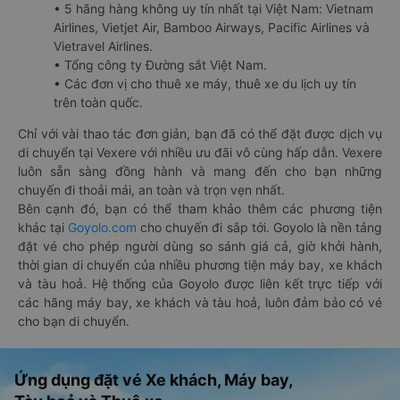
• 5 hãng hàng không uy tín nhất tại Việt Nam: Vietnam
Airlines, Vietjet Air, Bamboo Airways, Pacific Airlines và
Vietravel Airlines.
• Tổng công ty Đường sắt Việt Nam.
• Các đơn vị cho thuê xe máy, thuê xe du lịch uy tín
trên toàn quốc.
Chỉ với vài thao tác đơn giản, bạn đã có thể đặt được dịch vụ
di chuyển tại Vexere với nhiều ưu đãi vô cùng hấp dẫn. Vexere
luôn sẵn sàng đồng hành và mang đến cho bạn những
chuyến đi thoải mái, an toàn và trọn vẹn nhất.
Bên cạnh đó, bạn có thể tham khảo thêm các phương tiện
khác tại
Goyolo.com
cho chuyến đi sắp tới. Goyolo là nền tảng
đặt vé cho phép người dùng so sánh giá cả, giờ khởi hành,
thời gian di chuyển của nhiều phương tiện máy bay, xe khách
và tàu hoả. Hệ thống của Goyolo được liên kết trực tiếp với
các hãng máy bay, xe khách và tàu hoả, luôn đảm bảo có vé
cho bạn di chuyển.
Ứng dụng đặt vé Xe khách, Máy bay,