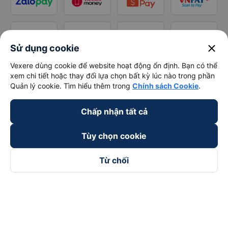
close
Sử dụng cookie
Vexere dùng cookie để website hoạt động ổn định. Bạn có thể
xem chi tiết hoặc thay đổi lựa chọn bất kỳ lúc nào trong phần
Quản lý cookie. Tìm hiểu thêm trong
Chính sách Cookie
.
Chấp nhận tất cả
Tùy chọn cookie
Từ chối
Theo dõi chúng tôi trên
Facebook
Tiktok
Youtube
Công ty TNHH Thương Mại Dịch Vụ Vexere