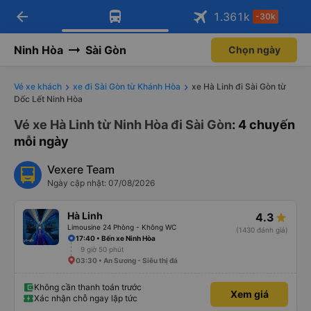
arrow_back
Tải app Vexere ngay!
Tải app Vexere
1.361
k
-30k
Mở app
Mở app
Nhận ưu đãi thành viên độc
-30k/ghế khi đặt vé máy bay qua
quyền
app
Ninh Hòa
Sài Gòn
Chọn ngày
Vé xe khách
xe đi Sài Gòn từ Khánh Hòa
xe Hà Linh đi Sài Gòn từ
Dốc Lết Ninh Hòa
Vé xe Hà Linh từ Ninh Hòa đi Sài Gòn
: 4 chuyến
mỗi ngày
Vexere Team
Ngày cập nhật: 07/08/2026
Hà Linh
4.3
Limousine 24 Phòng - Không WC
(1430 đánh giá)
17:40 • Bến xe Ninh Hòa
9 giờ 50 phút
03:30 • An Sương - Siêu thị đá
Không cần thanh toán trước
Xem giá
Xác nhận chỗ ngay lập tức