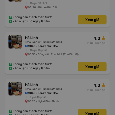
10 giờ 50 phút
06:30 • Bến xe Bến Cát
Không cần thanh toán trước
Xem giá
Xác nhận chỗ ngay lập tức
star_rate
Hà Linh
4.3
Limousine 32 Phòng Đơn (WC)
(1430 đánh giá)
19:40 • Bến xe Ninh Hòa
10 giờ 10 phút
05:50 • Công viên Thanh Lễ (Thủ Dầu Một)
Không cần thanh toán trước
Xem giá
Xác nhận chỗ ngay lập tức
star_rate
Hà Linh
4.3
Limousine 32 Phòng Đơn (WC)
(1430 đánh giá)
19:40 • Bến xe Ninh Hòa
9 giờ 40 phút
05:20 • Ngã 4 Bình Phước
Không cần thanh toán trước
Xem giá