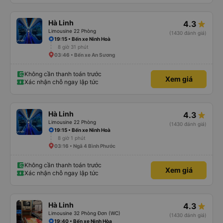
Hà Linh
4.3
Limousine 22 Phòng
(1430 đánh giá)
19:15 • Bến xe Ninh Hoà
8 giờ 31 phút
03:46 • Bến xe An Sương
Không cần thanh toán trước
Xem giá
Xác nhận chỗ ngay lập tức
Hà Linh
4.3
Limousine 22 Phòng
(1430 đánh giá)
19:15 • Bến xe Ninh Hoà
8 giờ 1 phút
03:16 • Ngã 4 Bình Phước
Không cần thanh toán trước
Xem giá
Xác nhận chỗ ngay lập tức
Hà Linh
4.3
Limousine 32 Phòng Đơn (WC)
(1430 đánh giá)
19:40 • Bến xe Ninh Hòa