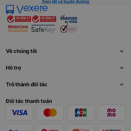
Xem tất cả tuyến đường
keyboard_arrow_down
Về chúng tôi
keyboard_arrow_down
Hỗ trợ
keyboard_arrow_down
Trở thành đối tác
Đối tác thanh toán