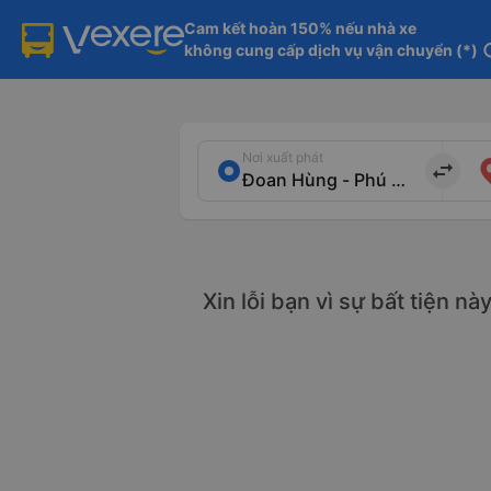
Cam kết hoàn 150% nếu nhà xe

không cung cấp dịch vụ vận chuyển (*)
in
Nơi xuất phát
import_export
Xin lỗi bạn vì sự bất tiện n