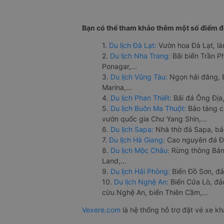
Bạn có thể tham khảo thêm một số điểm đế
1.
Du lịch Đà Lạt:
Vườn hoa Đà Lạt, là
2.
Du lịch Nha Trang:
Bãi biển Trần 
Ponagar,...
3.
Du lịch Vũng Tàu:
Ngọn hải đăng, 
Marina,...
4.
Du lịch Phan Thiết:
Bãi đá Ông Địa,
5.
Du lịch Buôn Ma Thuột:
Bảo tàng c
vườn quốc gia Chư Yang Shin,...
6.
Du lịch Sapa:
Nhà thờ đá Sapa, bả
7.
Du lịch Hà Giang:
Cao nguyên đá Đồ
8.
Du lịch Mộc Châu:
Rừng thông Bản 
Land,...
9.
Du lịch Hải Phòng:
Biển Đồ Sơn, đả
10.
Du lịch Nghệ An:
Biển Cửa Lò, đ
cừu Nghệ An, biển Thiên Cầm,...
Vexere.com
là hệ thống hỗ trợ đặt vé xe k