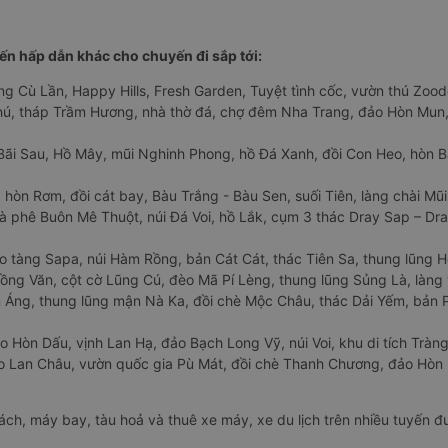
n hấp dẫn khác cho chuyến đi sắp tới:
ng Cù Lần, Happy Hills, Fresh Garden, Tuyệt tình cốc, vườn thú Zoodo
Phú, tháp Trầm Hương, nhà thờ đá, chợ đêm Nha Trang, đảo Hòn Mun,
Bãi Sau, Hồ Mây, mũi Nghinh Phong, hồ Đá Xanh, đồi Con Heo, hòn B
 hòn Rơm, đồi cát bay, Bàu Trắng - Bàu Sen, suối Tiên, làng chài Mũi
à phê Buôn Mê Thuột, núi Đá Voi, hồ Lắk, cụm 3 thác Dray Sap – Dra
o tàng Sapa, núi Hàm Rồng, bản Cát Cát, thác Tiên Sa, thung lũng 
ng Văn, cột cờ Lũng Cú, đèo Mã Pí Lèng, thung lũng Sủng Là, làng 
Áng, thung lũng mận Nà Ka, đồi chè Mộc Châu, thác Dải Yếm, bản P
o Hòn Dấu, vịnh Lan Hạ, đảo Bạch Long Vỹ, núi Voi, khu di tích Tràng
ảo Lan Châu, vườn quốc gia Pù Mát, đồi chè Thanh Chương, đảo Hò
hách, máy bay, tàu hoả và thuê xe máy, xe du lịch trên nhiều tuyến 