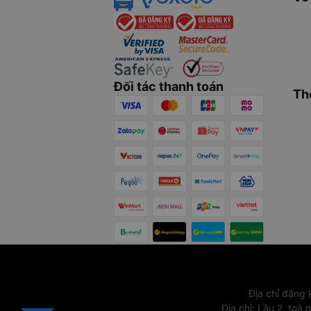
Đối tác thanh toán
Th
Địa chỉ đăng
Địa chỉ
:
Lầu 2, toà 