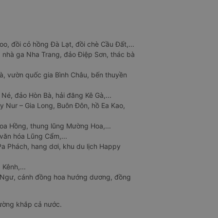
o, đồi cỏ hồng Đà Lạt, đồi chè Cầu Đất,...
 nhà ga Nha Trang, đảo Điệp Sơn, thác bà
à, vườn quốc gia Bình Châu, bến thuyền
 Né, đảo Hòn Bà, hải đăng Kê Gà,...
y Nur – Gia Long, Buôn Đôn, hồ Ea Kao,
Hoa Hồng, thung lũng Mường Hoa,...
văn hóa Lũng Cẩm,...
a Phách, hang dơi, khu du lịch Happy
 Kênh,...
n Ngư, cánh đồng hoa hướng dương, đồng
đường khắp cả nước.