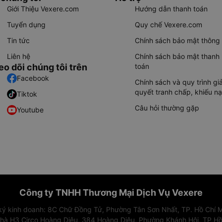
Giới Thiệu Vexere.com
Hướng dẫn thanh toán
Tuyển dụng
Quy chế Vexere.com
Tin tức
Chính sách bảo mật thông 
Liên hệ
Chính sách bảo mật thanh
eo dõi chúng tôi trên
toán
Facebook
Chính sách và quy trình giả
quyết tranh chấp, khiếu nạ
Tiktok
Câu hỏi thường gặp
Youtube
Công ty TNHH Thương Mại Dịch Vụ Vexere
 ký kinh doanh: 8C Chữ Đồng Tử, Phường Tân Sơn Nhất, TP. Hồ Chí M
nhà H3 Circo Hoàng Diệu, 384 Hoàng Diệu, Phường Khánh Hội, TP Hồ