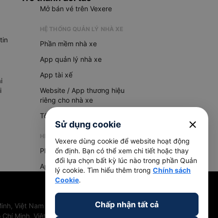
Mở bán vé trên Vexere
HỆ THỐNG QUẢN LÝ NHÀ XE
tin
Phần mềm nhà xe
App quản lý nhà xe
App tài xế
i
i
Website / App thương hiệu
riêng cho nhà xe
Tổng đài AI
close
Sử dụng cookie
HỆ THỐNG QUẢN LÝ HÀNG HOÁ
Vexere dùng cookie để website hoạt động
Phần mềm quản lý hàng hoá
ổn định. Bạn có thể xem chi tiết hoặc thay
đổi lựa chọn bất kỳ lúc nào trong phần Quản
App quản lý hàng hoá
lý cookie. Tìm hiểu thêm trong
Chính sách
Cookie
.
Chấp nhận tất cả
inh, Việt Nam
 Chí Minh, Việt Nam