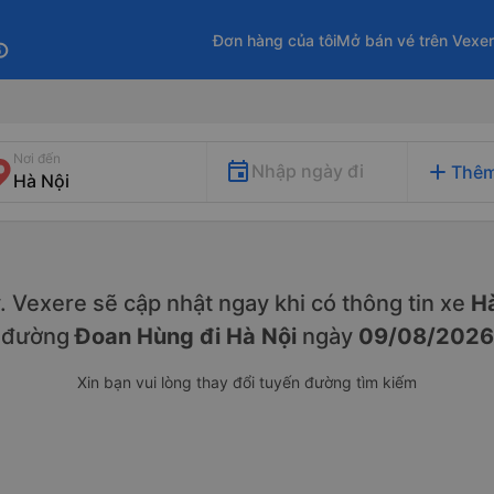
Đơn hàng của tôi
Mở bán vé trên Vexe
fo
Nơi đến
add
Nhập ngày đi
Thêm
ày. Vexere sẽ cập nhật ngay khi có thông tin xe
Hà
đường
Đoan Hùng đi Hà Nội
ngày
09/08/2026
Xin bạn vui lòng thay đổi tuyến đường tìm kiếm