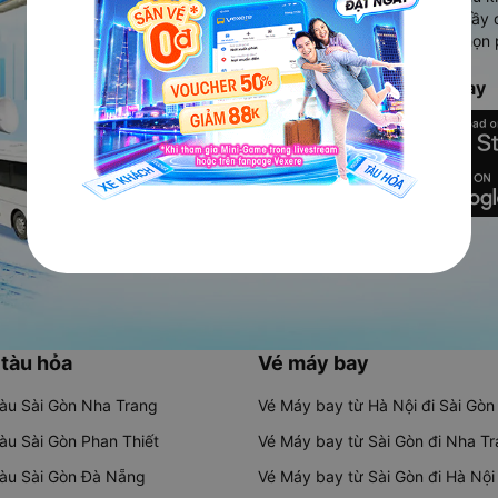
Ứng dụng hiển thị thông tin đầy 
người dùng so sánh và lựa chọn 
chóng và phù hợp nhất.
Tải ứng dụng Vexere ngay
 tàu hỏa
Vé máy bay
tàu Sài Gòn Nha Trang
Vé Máy bay từ Hà Nội đi Sài Gòn
tàu Sài Gòn Phan Thiết
Vé Máy bay từ Sài Gòn đi Nha T
tàu Sài Gòn Đà Nẵng
Vé Máy bay từ Sài Gòn đi Hà Nội