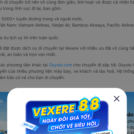
nh di chuyển trở nên vô cùng đơn giản, linh hoạt và được cá nhân h
 trong lĩnh vực đi lại, bao gồm:
n 5000+ tuyến đường trong và ngoài nước.
ệt Nam: Vietnam Airlines, Vietjet Air, Bamboo Airways, Pacific Airlines
 du lịch uy tín trên toàn quốc.
thể đặt được dịch vụ di chuyển tại Vexere với nhiều ưu đãi vô cùng 
i, an toàn và trọn vẹn nhất.
ác phương tiện khác tại
Goyolo.com
cho chuyến đi sắp tới. Goyolo
huyển của nhiều phương tiện máy bay, xe khách và tàu hoả. Hệ thống
đảm bảo có vé cho bạn di chuyển.
Ứng dụng đặt vé Xe khác
Vexere - ứng dụng đặt vé đa ph
cao, 5000+ tuyến đường toàn qu
vụ thuê xe máy, xe du lịch phủ k