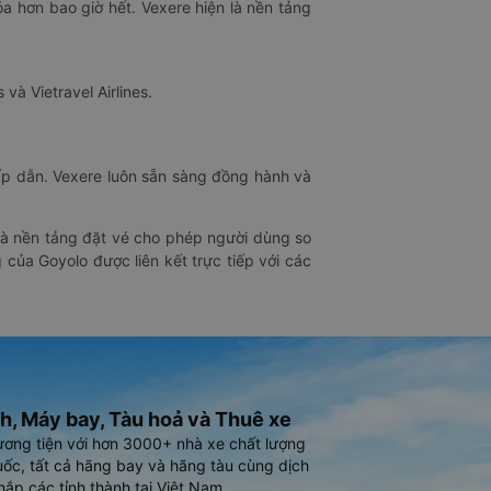
óa hơn bao giờ hết. Vexere hiện là nền tảng
 và Vietravel Airlines.
hấp dẫn. Vexere luôn sẵn sàng đồng hành và
 là nền tảng đặt vé cho phép người dùng so
 của Goyolo được liên kết trực tiếp với các
h, Máy bay, Tàu hoả và Thuê xe
ương tiện với hơn 3000+ nhà xe chất lượng
ốc, tất cả hãng bay và hãng tàu cùng dịch
hắp các tỉnh thành tại Việt Nam.