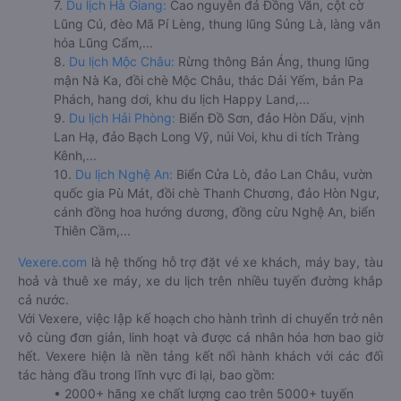
7.
Du lịch Hà Giang:
Cao nguyên đá Đồng Văn, cột cờ
Lũng Cú, đèo Mã Pí Lèng, thung lũng Sủng Là, làng văn
hóa Lũng Cẩm,...
8.
Du lịch Mộc Châu:
Rừng thông Bản Áng, thung lũng
mận Nà Ka, đồi chè Mộc Châu, thác Dải Yếm, bản Pa
Phách, hang dơi, khu du lịch Happy Land,...
9.
Du lịch Hải Phòng:
Biển Đồ Sơn, đảo Hòn Dấu, vịnh
Lan Hạ, đảo Bạch Long Vỹ, núi Voi, khu di tích Tràng
Kênh,...
10.
Du lịch Nghệ An:
Biển Cửa Lò, đảo Lan Châu, vườn
quốc gia Pù Mát, đồi chè Thanh Chương, đảo Hòn Ngư,
cánh đồng hoa hướng dương, đồng cừu Nghệ An, biển
Thiên Cầm,...
Vexere.com
là hệ thống hỗ trợ đặt vé xe khách, máy bay, tàu
hoả và thuê xe máy, xe du lịch trên nhiều tuyến đường khắp
cả nước.
Với Vexere, việc lập kế hoạch cho hành trình di chuyển trở nên
vô cùng đơn giản, linh hoạt và được cá nhân hóa hơn bao giờ
hết. Vexere hiện là nền tảng kết nối hành khách với các đối
tác hàng đầu trong lĩnh vực đi lại, bao gồm:
• 2000+ hãng xe chất lượng cao trên 5000+ tuyến