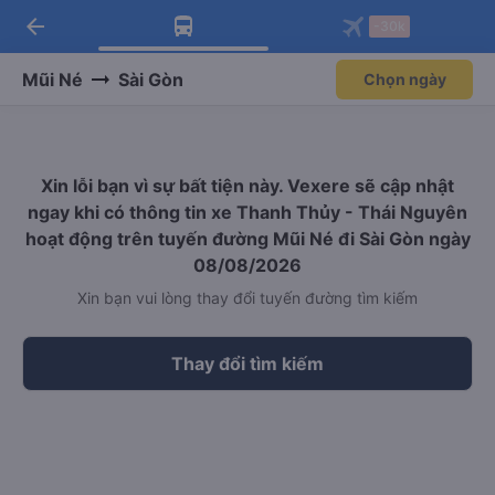
arrow_back
Tải app Vexere ngay!
Tải app Vexere
-30k
Mở app
Mở app
Nhận ưu đãi thành viên độc
-30k/ghế khi đặt vé máy bay qua
quyền
app
Mũi Né
Sài Gòn
Chọn ngày
Xin lỗi bạn vì sự bất tiện này. Vexere sẽ cập nhật
ngay khi có thông tin xe Thanh Thủy - Thái Nguyên
hoạt động trên tuyến đường Mũi Né đi Sài Gòn ngày
08/08/2026
Xin bạn vui lòng thay đổi tuyến đường tìm kiếm
Thay đổi tìm kiếm