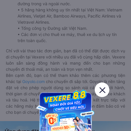
đường trong và ngoài nước.
• 5 hãng hàng không uy tín nhất tại Việt Nam: Vietnam
Airlines, Vietjet Air, Bamboo Airways, Pacific Airlines và
Vietravel Airlines.
• Tổng công ty Đường sắt Việt Nam.
• Các đơn vị cho thuê xe máy, thuê xe du lịch uy tín
trên toàn quốc.
Chỉ với vài thao tác đơn giản, bạn đã có thể đặt được dịch vụ
di chuyển tại Vexere với nhiều ưu đãi vô cùng hấp dẫn. Vexere
luôn sẵn sàng đồng hành và mang đến cho bạn những
chuyến đi thoải mái, an toàn và trọn vẹn nhất.
Bên cạnh đó, bạn có thể tham khảo thêm các phương tiện
khác tại
Goyolo.com
cho chuyến đi sắp tới. Goyolo là nền tảng
đặt vé cho phép người dùng so sánh giá cả, giờ khởi hành,
thời gian di chuyển của nhiều phương tiện máy bay, xe khách
và tàu hoả. Hệ thống của Goyolo được liên kết trực tiếp với
các hãng máy bay, xe khách và tàu hoả, luôn đảm bảo có vé
cho bạn di chuyển.