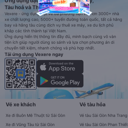
Ứng dụng đặt vé Xe khách, Máy bay,
Tàu hoả và Thuê xe
Vexere - ứng dụng đặt vé đa phương tiện với hơn 3000+ nhà
xe chất lượng cao, 5000+ tuyến đường toàn quốc, tất cả hãng
bay và hãng tàu cùng dịch vụ thuê xe máy, xe du lịch phủ
khắp các tỉnh thành tại Việt Nam.
Ứng dụng hiển thị thông tin đầy đủ, minh bạch cùng vô vàn
tiện ích giúp người dùng so sánh và lựa chọn phương án di
chuyển tiết kiệm, nhanh chóng và phù hợp nhất.
Tải ứng dụng Vexere ngay
Vé xe khách
Vé tàu hỏa
Xe đi Buôn Mê Thuột từ Sài Gòn
Vé tàu Sài Gòn Nha Trang
Xe đi Vũng Tàu từ Sài Gòn
Vé tàu Sài Gòn Phan Thiết