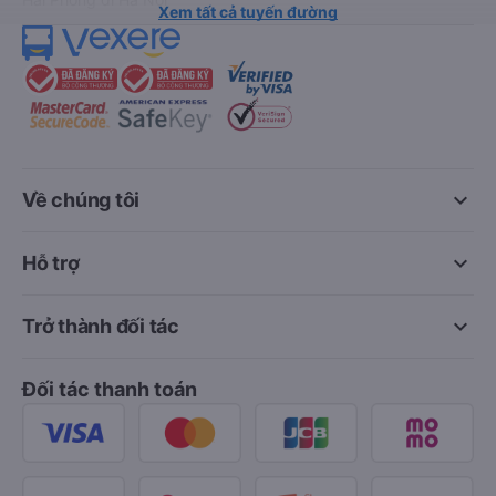
Xem tất cả tuyến đường
keyboard_arrow_down
Về chúng tôi
keyboard_arrow_down
Hỗ trợ
keyboard_arrow_down
Trở thành đối tác
Đối tác thanh toán