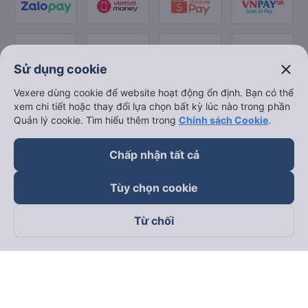
close
Sử dụng cookie
Vexere dùng cookie để website hoạt động ổn định. Bạn có thể
xem chi tiết hoặc thay đổi lựa chọn bất kỳ lúc nào trong phần
Quản lý cookie. Tìm hiểu thêm trong
Chính sách Cookie
.
Chấp nhận tất cả
Tùy chọn cookie
Từ chối
Theo dõi chúng tôi trên
Facebook
Tiktok
Youtube
Công ty TNHH Thương Mại Dịch Vụ Vexere