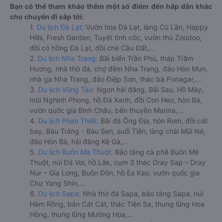
Bạn có thể tham khảo thêm một số điểm đến hấp dẫn khác
cho chuyến đi sắp tới:
1.
Du lịch Đà Lạt:
Vườn hoa Đà Lạt, làng Cù Lần, Happy
Hills, Fresh Garden, Tuyệt tình cốc, vườn thú Zoodoo,
đồi cỏ hồng Đà Lạt, đồi chè Cầu Đất,...
2.
Du lịch Nha Trang:
Bãi biển Trần Phú, tháp Trầm
Hương, nhà thờ đá, chợ đêm Nha Trang, đảo Hòn Mun,
nhà ga Nha Trang, đảo Điệp Sơn, thác bà Ponagar,...
3.
Du lịch Vũng Tàu:
Ngọn hải đăng, Bãi Sau, Hồ Mây,
mũi Nghinh Phong, hồ Đá Xanh, đồi Con Heo, hòn Bà,
vườn quốc gia Bình Châu, bến thuyền Marina,...
4.
Du lịch Phan Thiết:
Bãi đá Ông Địa, hòn Rơm, đồi cát
bay, Bàu Trắng - Bàu Sen, suối Tiên, làng chài Mũi Né,
đảo Hòn Bà, hải đăng Kê Gà,...
5.
Du lịch Buôn Ma Thuột:
Bảo tàng cà phê Buôn Mê
Thuột, núi Đá Voi, hồ Lắk, cụm 3 thác Dray Sap – Dray
Nur – Gia Long, Buôn Đôn, hồ Ea Kao, vườn quốc gia
Chư Yang Shin,...
6.
Du lịch Sapa:
Nhà thờ đá Sapa, bảo tàng Sapa, núi
Hàm Rồng, bản Cát Cát, thác Tiên Sa, thung lũng Hoa
Hồng, thung lũng Mường Hoa,...