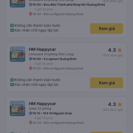
(934 đánh giá)
16:00 • Bưu điện Thành phố Đồng Hới (Quảng Bình)
3 giờ 30 phút
19:30 • Bến xe Nguyễn Hoàng (Huế)
Không cần thanh toán trước
Xem giá
Xác nhận chỗ ngay lập tức
star_rate
HM Happycar
4.3
Limousine 24 phòng (Kim Long)
(934 đánh giá)
16:00 • Co.opmart Quảng Bình
3 giờ 30 phút
19:30 • Bến xe Nguyễn Hoàng (Huế)
Không cần thanh toán trước
Xem giá
Xác nhận chỗ ngay lập tức
star_rate
HM Happycar
4.3
Cabin 22 phòng
(934 đánh giá)
16:15 • 164 Võ Nguyên Giáp
4 giờ 15 phút
20:30 • Bến xe Nguyễn Hoàng (Huế)