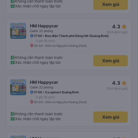
Không cần thanh toán trước
Xem giá
Xác nhận chỗ ngay lập tức
star_rate
HM Happycar
4.3
Cabin 22 phòng
(934 đánh giá)
17:00 • Bưu điện Thành phố Đồng Hới (Quảng Bình)
3 giờ 30 phút
20:30 • Bến xe Nguyễn Hoàng (Huế)
Không cần thanh toán trước
Xem giá
Xác nhận chỗ ngay lập tức
star_rate
HM Happycar
4.3
Cabin 22 phòng
(934 đánh giá)
17:00 • Co.opmart Quảng Bình
3 giờ 30 phút
20:30 • Bến xe Nguyễn Hoàng (Huế)
Không cần thanh toán trước
Xem giá
Xác nhận chỗ ngay lập tức