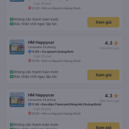
3 giờ 30 phút
12:30 • Bến xe Nguyễn Hoàng (Huế)
Không cần thanh toán trước
Xem giá
Xác nhận chỗ ngay lập tức
star_rate
HM Happycar
4.3
Limousine 24 phòng
(934 đánh giá)
11:30 • Co.opmart Quảng Bình
3 giờ 30 phút
15:00 • Bến xe Nguyễn Hoàng (Huế)
Không cần thanh toán trước
Xem giá
Xác nhận chỗ ngay lập tức
star_rate
HM Happycar
4.3
Limousine 24 phòng
(934 đánh giá)
11:30 • Bưu điện Thành phố Đồng Hới (Quảng Bình)
3 giờ 30 phút
15:00 • Bến xe Nguyễn Hoàng (Huế)
Không cần thanh toán trước
Xem giá