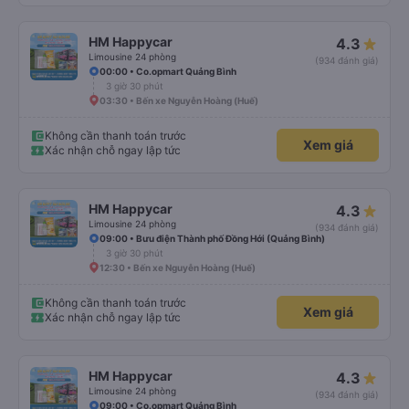
HM Happycar
4.3
Limousine 24 phòng
(934 đánh giá)
00:00 • Co.opmart Quảng Bình
3 giờ 30 phút
03:30 • Bến xe Nguyễn Hoàng (Huế)
Không cần thanh toán trước
Xem giá
Xác nhận chỗ ngay lập tức
HM Happycar
4.3
Limousine 24 phòng
(934 đánh giá)
09:00 • Bưu điện Thành phố Đồng Hới (Quảng Bình)
3 giờ 30 phút
12:30 • Bến xe Nguyễn Hoàng (Huế)
Không cần thanh toán trước
Xem giá
Xác nhận chỗ ngay lập tức
HM Happycar
4.3
Limousine 24 phòng
(934 đánh giá)
09:00 • Co.opmart Quảng Bình