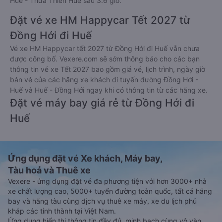
Huế - Thừa Thiên Huế sau 3.6 giờ.
Đặt vé xe HM Happycar Tết 2027 từ
Đồng Hới đi Huế
Vé xe HM Happycar tết 2027 từ Đồng Hới đi Huế vẫn chưa
được công bố. Vexere.com sẽ sớm thông báo cho các bạn
thông tin vé xe Tết 2027 bao gồm giá vé, lịch trình, ngày giờ
bán vé của các hãng xe khách đi tuyến đường Đồng Hới -
Huế và Huế - Đồng Hới ngay khi có thông tin từ các hãng xe.
Đặt vé máy bay giá rẻ từ Đồng Hới đi
Huế
Ứng dụng đặt vé Xe khách, Máy bay,
Tàu hoả và Thuê xe
Vexere - ứng dụng đặt vé đa phương tiện với hơn 3000+ nhà
xe chất lượng cao, 5000+ tuyến đường toàn quốc, tất cả hãng
bay và hãng tàu cùng dịch vụ thuê xe máy, xe du lịch phủ
khắp các tỉnh thành tại Việt Nam.
Ứng dụng hiển thị thông tin đầy đủ, minh bạch cùng vô vàn