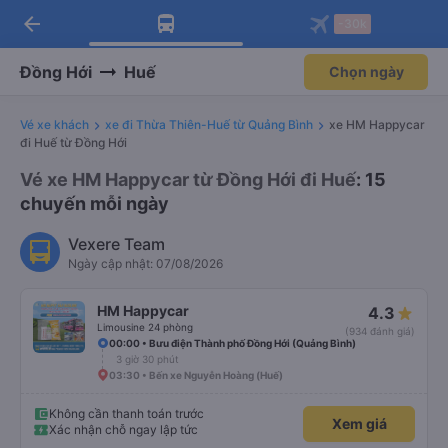
arrow_back
Tải app Vexere ngay!
Tải app Vexere
-30k
Mở app
Mở app
Nhận ưu đãi thành viên độc
-30k/ghế khi đặt vé máy bay qua
quyền
app
Đồng Hới
Huế
Chọn ngày
Vé xe khách
xe đi Thừa Thiên-Huế từ Quảng Bình
xe HM Happycar
đi Huế từ Đồng Hới
Vé xe HM Happycar từ Đồng Hới đi Huế
: 15
chuyến mỗi ngày
Vexere Team
Ngày cập nhật: 07/08/2026
HM Happycar
4.3
Limousine 24 phòng
(934 đánh giá)
00:00 • Bưu điện Thành phố Đồng Hới (Quảng Bình)
3 giờ 30 phút
03:30 • Bến xe Nguyễn Hoàng (Huế)
Không cần thanh toán trước
Xem giá
Xác nhận chỗ ngay lập tức