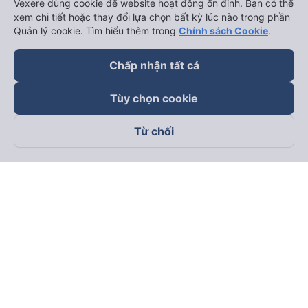
Vexere dùng cookie để website hoạt động ổn định. Bạn có thể
xem chi tiết hoặc thay đổi lựa chọn bất kỳ lúc nào trong phần
Quản lý cookie. Tìm hiểu thêm trong
Chính sách Cookie
.
Chấp nhận tất cả
Tùy chọn cookie
Từ chối
Theo dõi chúng tôi trên
Facebook
Tiktok
Youtube
Công ty TNHH Thương Mại Dịch Vụ Vexere
Địa chỉ đăng ký kinh doanh: 8C Chữ Đồng Tử, Phường Tân
Sơn Nhất, TP. Hồ Chí Minh, Việt Nam
Địa chỉ
:
Lầu 2, toà nhà H3 Circo Hoàng Diệu, 384 Hoàng Diệu,
Phường Khánh Hội, TP Hồ Chí Minh, Việt Nam
Tầng 3, toà nhà 101 Láng Hạ, 101 Láng Hạ, Phường Láng, TP.