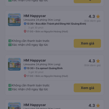
Xác nhận chỗ ngay lập tức
star_rate
HM Happycar
4.3
Limousine 24 phòng (Kim Long)
(934 đánh giá)
13:30 • Bưu điện Thành phố Đồng Hới (Quảng Bình)
3 giờ 30 phút
17:00 • Bến xe Nguyễn Hoàng (Huế)
Không cần thanh toán trước
Xem giá
Xác nhận chỗ ngay lập tức
star_rate
HM Happycar
4.3
Limousine 24 phòng (Kim Long)
(934 đánh giá)
13:30 • Co.opmart Quảng Bình
3 giờ 30 phút
17:00 • Bến xe Nguyễn Hoàng (Huế)
Không cần thanh toán trước
Xem giá
Xác nhận chỗ ngay lập tức
star_rate
HM Happycar
4.3
Limousine 24 phòng (Kim Long)