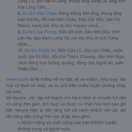
Lũng Cú, đèo Mã Pí Lèng, thung lũng Sủng Là, làng văn
hóa Lũng Cẩm,...
8.
Du lịch Mộc Châu:
Rừng thông Bản Áng, thung lũng
mận Nà Ka, đồi chè Mộc Châu, thác Dải Yếm, bản Pa
Phách, hang dơi, khu du lịch Happy Land,...
9.
Du lịch Hải Phòng:
Biển Đồ Sơn, đảo Hòn Dấu, vịnh
Lan Hạ, đảo Bạch Long Vỹ, núi Voi, khu di tích Tràng
Kênh,...
10.
Du lịch Nghệ An:
Biển Cửa Lò, đảo Lan Châu, vườn
quốc gia Pù Mát, đồi chè Thanh Chương, đảo Hòn Ngư,
cánh đồng hoa hướng dương, đồng cừu Nghệ An, biển
Thiên Cầm,...
Vexere.com
là hệ thống hỗ trợ đặt vé xe khách, máy bay, tàu
hoả và thuê xe máy, xe du lịch trên nhiều tuyến đường khắp
cả nước.
Với Vexere, việc lập kế hoạch cho hành trình di chuyển trở nên
vô cùng đơn giản, linh hoạt và được cá nhân hóa hơn bao giờ
hết. Vexere hiện là nền tảng kết nối hành khách với các đối
tác hàng đầu trong lĩnh vực đi lại, bao gồm:
• 2000+ hãng xe chất lượng cao trên 5000+ tuyến
đường trong và ngoài nước.