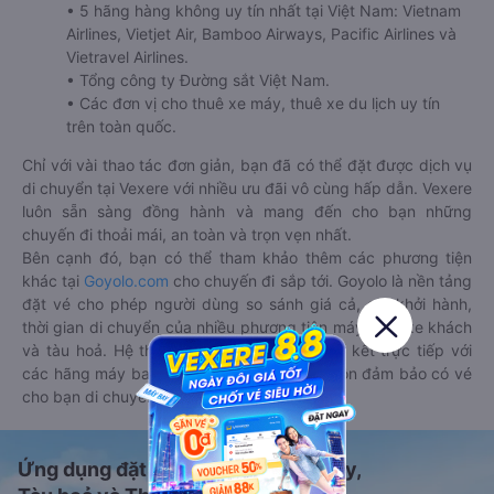
• 5 hãng hàng không uy tín nhất tại Việt Nam: Vietnam
Airlines, Vietjet Air, Bamboo Airways, Pacific Airlines và
Vietravel Airlines.
• Tổng công ty Đường sắt Việt Nam.
• Các đơn vị cho thuê xe máy, thuê xe du lịch uy tín
trên toàn quốc.
Chỉ với vài thao tác đơn giản, bạn đã có thể đặt được dịch vụ
di chuyển tại Vexere với nhiều ưu đãi vô cùng hấp dẫn. Vexere
luôn sẵn sàng đồng hành và mang đến cho bạn những
chuyến đi thoải mái, an toàn và trọn vẹn nhất.
Bên cạnh đó, bạn có thể tham khảo thêm các phương tiện
khác tại
Goyolo.com
cho chuyến đi sắp tới. Goyolo là nền tảng
đặt vé cho phép người dùng so sánh giá cả, giờ khởi hành,
thời gian di chuyển của nhiều phương tiện máy bay, xe khách
và tàu hoả. Hệ thống của Goyolo được liên kết trực tiếp với
các hãng máy bay, xe khách và tàu hoả, luôn đảm bảo có vé
cho bạn di chuyển.
Ứng dụng đặt vé Xe khách, Máy bay,