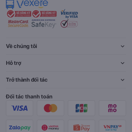
keyboard_arrow_down
Về chúng tôi
keyboard_arrow_down
Hỗ trợ
keyboard_arrow_down
Trở thành đối tác
Đối tác thanh toán