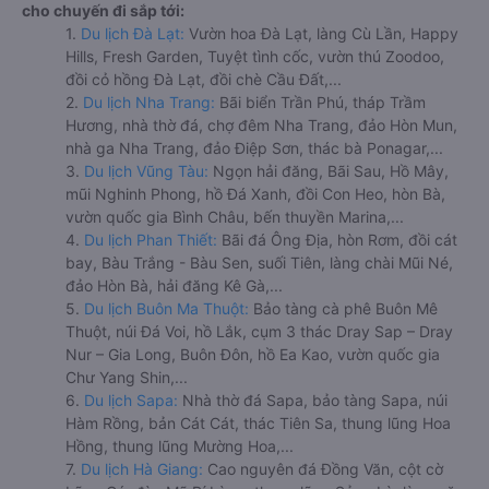
cho chuyến đi sắp tới:
1.
Du lịch Đà Lạt:
Vườn hoa Đà Lạt, làng Cù Lần, Happy
Hills, Fresh Garden, Tuyệt tình cốc, vườn thú Zoodoo,
đồi cỏ hồng Đà Lạt, đồi chè Cầu Đất,...
2.
Du lịch Nha Trang:
Bãi biển Trần Phú, tháp Trầm
Hương, nhà thờ đá, chợ đêm Nha Trang, đảo Hòn Mun,
nhà ga Nha Trang, đảo Điệp Sơn, thác bà Ponagar,...
3.
Du lịch Vũng Tàu:
Ngọn hải đăng, Bãi Sau, Hồ Mây,
mũi Nghinh Phong, hồ Đá Xanh, đồi Con Heo, hòn Bà,
vườn quốc gia Bình Châu, bến thuyền Marina,...
4.
Du lịch Phan Thiết:
Bãi đá Ông Địa, hòn Rơm, đồi cát
bay, Bàu Trắng - Bàu Sen, suối Tiên, làng chài Mũi Né,
đảo Hòn Bà, hải đăng Kê Gà,...
5.
Du lịch Buôn Ma Thuột:
Bảo tàng cà phê Buôn Mê
Thuột, núi Đá Voi, hồ Lắk, cụm 3 thác Dray Sap – Dray
Nur – Gia Long, Buôn Đôn, hồ Ea Kao, vườn quốc gia
Chư Yang Shin,...
6.
Du lịch Sapa:
Nhà thờ đá Sapa, bảo tàng Sapa, núi
Hàm Rồng, bản Cát Cát, thác Tiên Sa, thung lũng Hoa
Hồng, thung lũng Mường Hoa,...
7.
Du lịch Hà Giang:
Cao nguyên đá Đồng Văn, cột cờ