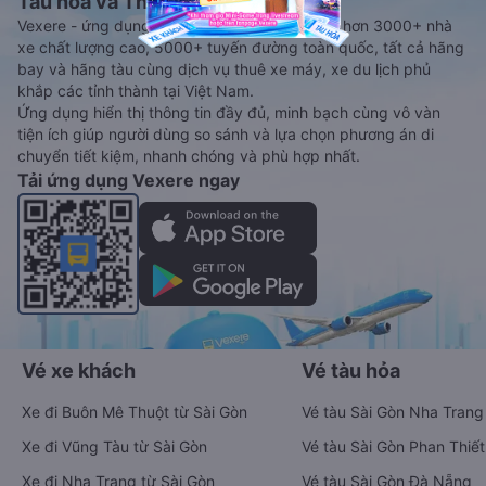
Tàu hoả và Thuê xe
Vexere - ứng dụng đặt vé đa phương tiện với hơn 3000+ nhà
xe chất lượng cao, 5000+ tuyến đường toàn quốc, tất cả hãng
bay và hãng tàu cùng dịch vụ thuê xe máy, xe du lịch phủ
khắp các tỉnh thành tại Việt Nam.
Ứng dụng hiển thị thông tin đầy đủ, minh bạch cùng vô vàn
tiện ích giúp người dùng so sánh và lựa chọn phương án di
chuyển tiết kiệm, nhanh chóng và phù hợp nhất.
Tải ứng dụng Vexere ngay
Vé xe khách
Vé tàu hỏa
Xe đi Buôn Mê Thuột từ Sài Gòn
Vé tàu Sài Gòn Nha Trang
Xe đi Vũng Tàu từ Sài Gòn
Vé tàu Sài Gòn Phan Thiết
Xe đi Nha Trang từ Sài Gòn
Vé tàu Sài Gòn Đà Nẵng