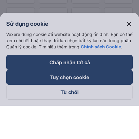
close
Sử dụng cookie
Vexere dùng cookie để website hoạt động ổn định. Bạn có thể
xem chi tiết hoặc thay đổi lựa chọn bất kỳ lúc nào trong phần
Quản lý cookie. Tìm hiểu thêm trong
Chính sách Cookie
.
Chấp nhận tất cả
Tùy chọn cookie
Từ chối
Theo dõi chúng tôi trên
Facebook
Tiktok
Youtube
Công ty TNHH Thương Mại Dịch Vụ Vexere