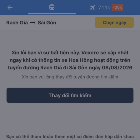
arrow_back
Tải app Vexere ngay!
Tải app Vexere
711
k
-30k
Mở app
Mở app
Nhận ưu đãi thành viên độc
-30k/ghế khi đặt vé máy bay qua
quyền
app
Rạch Giá
Sài Gòn
Chọn ngày
Xin lỗi bạn vì sự bất tiện này. Vexere sẽ cập nhật
ngay khi có thông tin xe Hoa Hồng hoạt động trên
tuyến đường Rạch Giá đi Sài Gòn ngày 08/08/2026
Xin bạn vui lòng thay đổi tuyến đường tìm kiếm
Thay đổi tìm kiếm
Bạn có thể tham khảo thêm một số điểm đến hấp dẫn khác