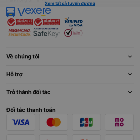
Xem tất cả tuyến đường
keyboard_arrow_down
Về chúng tôi
keyboard_arrow_down
Hỗ trợ
keyboard_arrow_down
Trở thành đối tác
Đối tác thanh toán