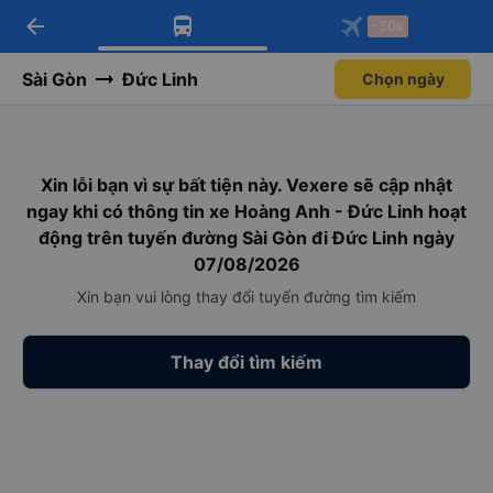
arrow_back
Tải app Vexere ngay!
Tải app Vexere
-30k
Mở app
Mở app
Nhận ưu đãi thành viên độc
-30k/ghế khi đặt vé máy bay qua
quyền
app
Sài Gòn
Đức Linh
Chọn ngày
Xin lỗi bạn vì sự bất tiện này. Vexere sẽ cập nhật
ngay khi có thông tin xe Hoàng Anh - Đức Linh hoạt
động trên tuyến đường Sài Gòn đi Đức Linh ngày
07/08/2026
Xin bạn vui lòng thay đổi tuyến đường tìm kiếm
Thay đổi tìm kiếm