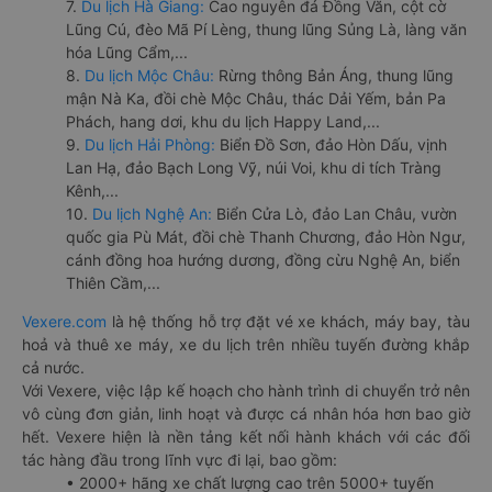
7.
Du lịch Hà Giang:
Cao nguyên đá Đồng Văn, cột cờ
Lũng Cú, đèo Mã Pí Lèng, thung lũng Sủng Là, làng văn
hóa Lũng Cẩm,...
8.
Du lịch Mộc Châu:
Rừng thông Bản Áng, thung lũng
mận Nà Ka, đồi chè Mộc Châu, thác Dải Yếm, bản Pa
Phách, hang dơi, khu du lịch Happy Land,...
9.
Du lịch Hải Phòng:
Biển Đồ Sơn, đảo Hòn Dấu, vịnh
Lan Hạ, đảo Bạch Long Vỹ, núi Voi, khu di tích Tràng
Kênh,...
10.
Du lịch Nghệ An:
Biển Cửa Lò, đảo Lan Châu, vườn
quốc gia Pù Mát, đồi chè Thanh Chương, đảo Hòn Ngư,
cánh đồng hoa hướng dương, đồng cừu Nghệ An, biển
Thiên Cầm,...
Vexere.com
là hệ thống hỗ trợ đặt vé xe khách, máy bay, tàu
hoả và thuê xe máy, xe du lịch trên nhiều tuyến đường khắp
cả nước.
Với Vexere, việc lập kế hoạch cho hành trình di chuyển trở nên
vô cùng đơn giản, linh hoạt và được cá nhân hóa hơn bao giờ
hết. Vexere hiện là nền tảng kết nối hành khách với các đối
tác hàng đầu trong lĩnh vực đi lại, bao gồm:
• 2000+ hãng xe chất lượng cao trên 5000+ tuyến