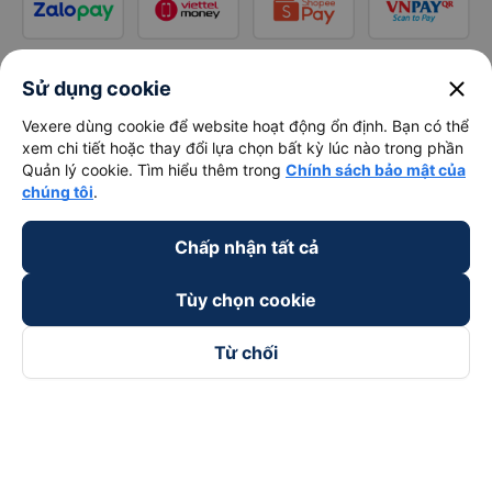
close
Sử dụng cookie
Vexere dùng cookie để website hoạt động ổn định. Bạn có thể
xem chi tiết hoặc thay đổi lựa chọn bất kỳ lúc nào trong phần
Quản lý cookie. Tìm hiểu thêm trong
Chính sách bảo mật của
chúng tôi
.
Chấp nhận tất cả
Tùy chọn cookie
Từ chối
Theo dõi chúng tôi trên
Facebook
Tiktok
Youtube
Công ty TNHH Thương Mại Dịch Vụ Vexere