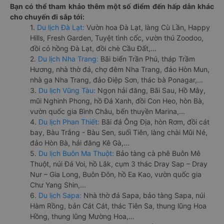
Bạn có thể tham khảo thêm một số điểm đến hấp dẫn khác
cho chuyến đi sắp tới:
1.
Du lịch Đà Lạt:
Vườn hoa Đà Lạt, làng Cù Lần, Happy
Hills, Fresh Garden, Tuyệt tình cốc, vườn thú Zoodoo,
đồi cỏ hồng Đà Lạt, đồi chè Cầu Đất,...
2.
Du lịch Nha Trang:
Bãi biển Trần Phú, tháp Trầm
Hương, nhà thờ đá, chợ đêm Nha Trang, đảo Hòn Mun,
nhà ga Nha Trang, đảo Điệp Sơn, thác bà Ponagar,...
3.
Du lịch Vũng Tàu:
Ngọn hải đăng, Bãi Sau, Hồ Mây,
mũi Nghinh Phong, hồ Đá Xanh, đồi Con Heo, hòn Bà,
vườn quốc gia Bình Châu, bến thuyền Marina,...
4.
Du lịch Phan Thiết:
Bãi đá Ông Địa, hòn Rơm, đồi cát
bay, Bàu Trắng - Bàu Sen, suối Tiên, làng chài Mũi Né,
đảo Hòn Bà, hải đăng Kê Gà,...
5.
Du lịch Buôn Ma Thuột:
Bảo tàng cà phê Buôn Mê
Thuột, núi Đá Voi, hồ Lắk, cụm 3 thác Dray Sap – Dray
Nur – Gia Long, Buôn Đôn, hồ Ea Kao, vườn quốc gia
Chư Yang Shin,...
6.
Du lịch Sapa:
Nhà thờ đá Sapa, bảo tàng Sapa, núi
Hàm Rồng, bản Cát Cát, thác Tiên Sa, thung lũng Hoa
Hồng, thung lũng Mường Hoa,...