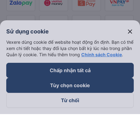
close
Sử dụng cookie
Vexere dùng cookie để website hoạt động ổn định. Bạn có thể
xem chi tiết hoặc thay đổi lựa chọn bất kỳ lúc nào trong phần
Quản lý cookie. Tìm hiểu thêm trong
Chính sách Cookie
.
Chấp nhận tất cả
Tùy chọn cookie
Từ chối
Theo dõi chúng tôi trên
Facebook
Tiktok
Youtube
Công ty TNHH Thương Mại Dịch Vụ Vexere