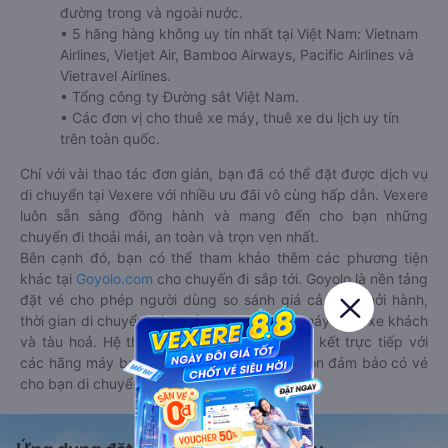
đường trong và ngoài nước.
• 5 hãng hàng không uy tín nhất tại Việt Nam: Vietnam
Airlines, Vietjet Air, Bamboo Airways, Pacific Airlines và
Vietravel Airlines.
• Tổng công ty Đường sắt Việt Nam.
• Các đơn vị cho thuê xe máy, thuê xe du lịch uy tín
trên toàn quốc.
Chỉ với vài thao tác đơn giản, bạn đã có thể đặt được dịch vụ
di chuyển tại Vexere với nhiều ưu đãi vô cùng hấp dẫn. Vexere
luôn sẵn sàng đồng hành và mang đến cho bạn những
chuyến đi thoải mái, an toàn và trọn vẹn nhất.
Bên cạnh đó, bạn có thể tham khảo thêm các phương tiện
khác tại
Goyolo.com
cho chuyến đi sắp tới. Goyolo là nền tảng
đặt vé cho phép người dùng so sánh giá cả, giờ khởi hành,
thời gian di chuyển của nhiều phương tiện máy bay, xe khách
và tàu hoả. Hệ thống của Goyolo được liên kết trực tiếp với
các hãng máy bay, xe khách và tàu hoả, luôn đảm bảo có vé
cho bạn di chuyển.