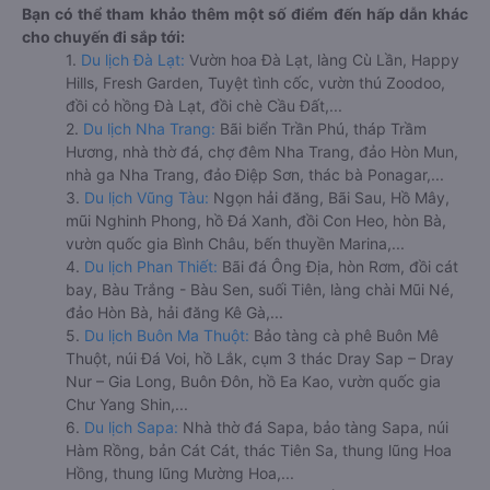
Bạn có thể tham khảo thêm một số điểm đến hấp dẫn khác
cho chuyến đi sắp tới:
1.
Du lịch Đà Lạt:
Vườn hoa Đà Lạt, làng Cù Lần, Happy
Hills, Fresh Garden, Tuyệt tình cốc, vườn thú Zoodoo,
đồi cỏ hồng Đà Lạt, đồi chè Cầu Đất,...
2.
Du lịch Nha Trang:
Bãi biển Trần Phú, tháp Trầm
Hương, nhà thờ đá, chợ đêm Nha Trang, đảo Hòn Mun,
nhà ga Nha Trang, đảo Điệp Sơn, thác bà Ponagar,...
3.
Du lịch Vũng Tàu:
Ngọn hải đăng, Bãi Sau, Hồ Mây,
mũi Nghinh Phong, hồ Đá Xanh, đồi Con Heo, hòn Bà,
vườn quốc gia Bình Châu, bến thuyền Marina,...
4.
Du lịch Phan Thiết:
Bãi đá Ông Địa, hòn Rơm, đồi cát
bay, Bàu Trắng - Bàu Sen, suối Tiên, làng chài Mũi Né,
đảo Hòn Bà, hải đăng Kê Gà,...
5.
Du lịch Buôn Ma Thuột:
Bảo tàng cà phê Buôn Mê
Thuột, núi Đá Voi, hồ Lắk, cụm 3 thác Dray Sap – Dray
Nur – Gia Long, Buôn Đôn, hồ Ea Kao, vườn quốc gia
Chư Yang Shin,...
6.
Du lịch Sapa:
Nhà thờ đá Sapa, bảo tàng Sapa, núi
Hàm Rồng, bản Cát Cát, thác Tiên Sa, thung lũng Hoa
Hồng, thung lũng Mường Hoa,...