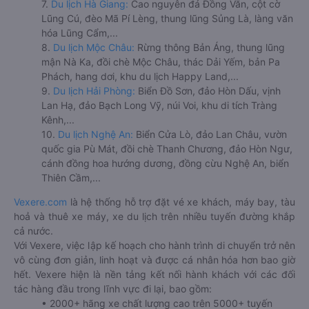
7.
Du lịch Hà Giang:
Cao nguyên đá Đồng Văn, cột cờ
Lũng Cú, đèo Mã Pí Lèng, thung lũng Sủng Là, làng văn
hóa Lũng Cẩm,...
8.
Du lịch Mộc Châu:
Rừng thông Bản Áng, thung lũng
mận Nà Ka, đồi chè Mộc Châu, thác Dải Yếm, bản Pa
Phách, hang dơi, khu du lịch Happy Land,...
9.
Du lịch Hải Phòng:
Biển Đồ Sơn, đảo Hòn Dấu, vịnh
Lan Hạ, đảo Bạch Long Vỹ, núi Voi, khu di tích Tràng
Kênh,...
10.
Du lịch Nghệ An:
Biển Cửa Lò, đảo Lan Châu, vườn
quốc gia Pù Mát, đồi chè Thanh Chương, đảo Hòn Ngư,
cánh đồng hoa hướng dương, đồng cừu Nghệ An, biển
Thiên Cầm,...
Vexere.com
là hệ thống hỗ trợ đặt vé xe khách, máy bay, tàu
hoả và thuê xe máy, xe du lịch trên nhiều tuyến đường khắp
cả nước.
Với Vexere, việc lập kế hoạch cho hành trình di chuyển trở nên
vô cùng đơn giản, linh hoạt và được cá nhân hóa hơn bao giờ
hết. Vexere hiện là nền tảng kết nối hành khách với các đối
tác hàng đầu trong lĩnh vực đi lại, bao gồm:
• 2000+ hãng xe chất lượng cao trên 5000+ tuyến