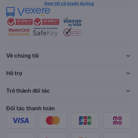
Xem tất cả tuyến đường
keyboard_arrow_down
Về chúng tôi
keyboard_arrow_down
Hỗ trợ
keyboard_arrow_down
Trở thành đối tác
Đối tác thanh toán