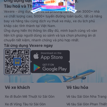
Ứng dụng đặt vé Xe khách, Máy bay,
Tàu hoả và Thuê xe
Vexere - ứng dụng đặt vé đa phương tiện với hơn 3000+ nhà
xe chất lượng cao, 5000+ tuyến đường toàn quốc, tất cả hãng
bay và hãng tàu cùng dịch vụ thuê xe máy, xe du lịch phủ
khắp các tỉnh thành tại Việt Nam.
Ứng dụng hiển thị thông tin đầy đủ, minh bạch cùng vô vàn
tiện ích giúp người dùng so sánh và lựa chọn phương án di
chuyển tiết kiệm, nhanh chóng và phù hợp nhất.
Tải ứng dụng Vexere ngay
Vé xe khách
Vé tàu hỏa
Xe đi Buôn Mê Thuột từ Sài Gòn
Vé tàu Sài Gòn Nha Trang
Xe đi Vũng Tàu từ Sài Gòn
Vé tàu Sài Gòn Phan Thiết