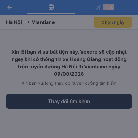
arrow_back
Tải app Vexere ngay!
Tải app Vexere
-30k
Mở app
Mở app
Nhận ưu đãi thành viên độc
-30k/ghế khi đặt vé máy bay qua
quyền
app
Hà Nội
Vientiane
Chọn ngày
Xin lỗi bạn vì sự bất tiện này. Vexere sẽ cập nhật
ngay khi có thông tin xe Hoàng Giang hoạt động
trên tuyến đường Hà Nội đi Vientiane ngày
09/08/2026
Xin bạn vui lòng thay đổi tuyến đường tìm kiếm
Thay đổi tìm kiếm