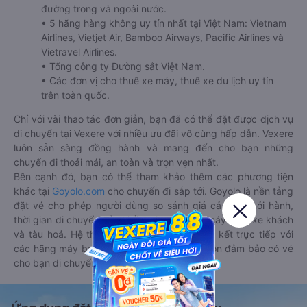
đường trong và ngoài nước.
• 5 hãng hàng không uy tín nhất tại Việt Nam: Vietnam
Airlines, Vietjet Air, Bamboo Airways, Pacific Airlines và
Vietravel Airlines.
• Tổng công ty Đường sắt Việt Nam.
• Các đơn vị cho thuê xe máy, thuê xe du lịch uy tín
trên toàn quốc.
Chỉ với vài thao tác đơn giản, bạn đã có thể đặt được dịch vụ
di chuyển tại Vexere với nhiều ưu đãi vô cùng hấp dẫn. Vexere
luôn sẵn sàng đồng hành và mang đến cho bạn những
chuyến đi thoải mái, an toàn và trọn vẹn nhất.
Bên cạnh đó, bạn có thể tham khảo thêm các phương tiện
khác tại
Goyolo.com
cho chuyến đi sắp tới. Goyolo là nền tảng
đặt vé cho phép người dùng so sánh giá cả, giờ khởi hành,
thời gian di chuyển của nhiều phương tiện máy bay, xe khách
và tàu hoả. Hệ thống của Goyolo được liên kết trực tiếp với
các hãng máy bay, xe khách và tàu hoả, luôn đảm bảo có vé
cho bạn di chuyển.