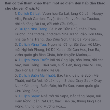
Bạn có thể tham khảo thêm một số điểm đến hấp dẫn khác
cho chuyến đi sắp tới:
1.
Du lịch Đà Lạt:
Vườn hoa Đà Lạt, làng Cù Lần, Happy
Hills, Fresh Garden, Tuyệt tình cốc, vườn thú Zoodoo,
đồi cỏ hồng Đà Lạt, đồi chè Cầu Đất,...
2.
Du lịch Nha Trang:
Bãi biển Trần Phú, tháp Trầm
Hương, nhà thờ đá, chợ đêm Nha Trang, đảo Hòn Mun,
nhà ga Nha Trang, đảo Điệp Sơn, thác bà Ponagar,...
3.
Du lịch Vũng Tàu:
Ngọn hải đăng, Bãi Sau, Hồ Mây,
mũi Nghinh Phong, hồ Đá Xanh, đồi Con Heo, hòn Bà,
vườn quốc gia Bình Châu, bến thuyền Marina,...
4.
Du lịch Phan Thiết:
Bãi đá Ông Địa, hòn Rơm, đồi cát
bay, Bàu Trắng - Bàu Sen, suối Tiên, làng chài Mũi Né,
đảo Hòn Bà, hải đăng Kê Gà,...
5.
Du lịch Buôn Ma Thuột:
Bảo tàng cà phê Buôn Mê
Thuột, núi Đá Voi, hồ Lắk, cụm 3 thác Dray Sap – Dray
Nur – Gia Long, Buôn Đôn, hồ Ea Kao, vườn quốc gia
Chư Yang Shin,...
6.
Du lịch Sapa:
Nhà thờ đá Sapa, bảo tàng Sapa, núi
Hàm Rồng, bản Cát Cát, thác Tiên Sa, thung lũng Hoa
Hồng, thung lũng Mường Hoa,...