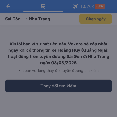
arrow_back
Tải app Vexere ngay!
Tải app Vexere
1.076
k
-30k
Mở app
Mở app
Nhận ưu đãi thành viên độc
-30k/ghế khi đặt vé máy bay qua
quyền
app
Sài Gòn
Nha Trang
Chọn ngày
Xin lỗi bạn vì sự bất tiện này. Vexere sẽ cập nhật
ngay khi có thông tin xe Hoàng Huy (Quảng Ngãi)
hoạt động trên tuyến đường Sài Gòn đi Nha Trang
ngày 08/08/2026
Xin bạn vui lòng thay đổi tuyến đường tìm kiếm
Thay đổi tìm kiếm