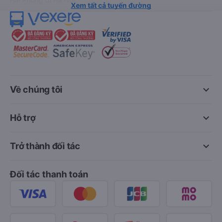
Xem tất cả tuyến đường
keyboard_arrow_down
Về chúng tôi
keyboard_arrow_down
Hỗ trợ
keyboard_arrow_down
Trở thành đối tác
Đối tác thanh toán