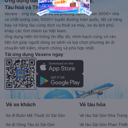
Ứng dụng đặt vé Xe khách, Máy bay,
Tàu hoả và Thuê xe
Vexere - ứng dụng đặt vé đa phương tiện với hơn 3000+ nhà
xe chất lượng cao, 5000+ tuyến đường toàn quốc, tất cả hãng
bay và hãng tàu cùng dịch vụ thuê xe máy, xe du lịch phủ
khắp các tỉnh thành tại Việt Nam.
Ứng dụng hiển thị thông tin đầy đủ, minh bạch cùng vô vàn
tiện ích giúp người dùng so sánh và lựa chọn phương án di
chuyển tiết kiệm, nhanh chóng và phù hợp nhất.
Tải ứng dụng Vexere ngay
Vé xe khách
Vé tàu hỏa
Xe đi Buôn Mê Thuột từ Sài Gòn
Vé tàu Sài Gòn Nha Trang
Xe đi Vũng Tàu từ Sài Gòn
Vé tàu Sài Gòn Phan Thiết