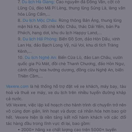
7.
Du lịch Hà Giang:
Cao nguyên đá Đồng Văn, cột cờ
Lũng Cú, đèo Mã Pí Lèng, thung lũng Sủng Là, làng văn
hóa Lũng Cẩm,...
8.
Du lịch Mộc Châu:
Rừng thông Bản Áng, thung lũng
mận Nà Ka, đồi chè Mộc Châu, thác Dải Yếm, bản Pa
Phách, hang dơi, khu du lịch Happy Land,...
9.
Du lịch Hải Phòng:
Biển Đồ Sơn, đảo Hòn Dấu, vịnh
Lan Hạ, đảo Bạch Long Vỹ, núi Voi, khu di tích Tràng
Kênh,...
10.
Du lịch Nghệ An:
Biển Cửa Lò, đảo Lan Châu, vườn
quốc gia Pù Mát, đồi chè Thanh Chương, đảo Hòn Ngư,
cánh đồng hoa hướng dương, đồng cừu Nghệ An, biển
Thiên Cầm,...
Vexere.com
là hệ thống hỗ trợ đặt vé xe khách, máy bay, tàu
hoả và thuê xe máy, xe du lịch trên nhiều tuyến đường khắp
cả nước.
Với Vexere, việc lập kế hoạch cho hành trình di chuyển trở nên
vô cùng đơn giản, linh hoạt và được cá nhân hóa hơn bao giờ
hết. Vexere hiện là nền tảng kết nối hành khách với các đối
tác hàng đầu trong lĩnh vực đi lại, bao gồm:
• 2000+ hãng xe chất lượng cao trên 5000+ tuyến