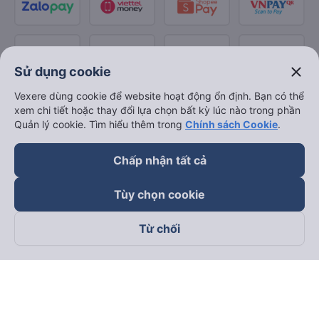
close
Sử dụng cookie
Vexere dùng cookie để website hoạt động ổn định. Bạn có thể
xem chi tiết hoặc thay đổi lựa chọn bất kỳ lúc nào trong phần
Quản lý cookie. Tìm hiểu thêm trong
Chính sách Cookie
.
Chấp nhận tất cả
Tùy chọn cookie
Từ chối
Theo dõi chúng tôi trên
Facebook
Tiktok
Youtube
Công ty TNHH Thương Mại Dịch Vụ Vexere