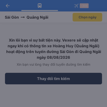
arrow_back
Tải app Vexere ngay!
Tải app Vexere
-30k
Mở app
Mở app
Nhận ưu đãi thành viên độc
-30k/ghế khi đặt vé máy bay qua
quyền
app
Sài Gòn
Quảng Ngãi
Chọn ngày
Xin lỗi bạn vì sự bất tiện này. Vexere sẽ cập nhật
ngay khi có thông tin xe Hoàng Huy (Quảng Ngãi)
hoạt động trên tuyến đường Sài Gòn đi Quảng Ngãi
ngày 08/08/2026
Xin bạn vui lòng thay đổi tuyến đường tìm kiếm
Thay đổi tìm kiếm