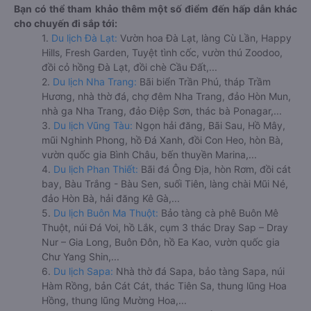
Bạn có thể tham khảo thêm một số điểm đến hấp dẫn khác
cho chuyến đi sắp tới:
1.
Du lịch Đà Lạt:
Vườn hoa Đà Lạt, làng Cù Lần, Happy
Hills, Fresh Garden, Tuyệt tình cốc, vườn thú Zoodoo,
đồi cỏ hồng Đà Lạt, đồi chè Cầu Đất,...
2.
Du lịch Nha Trang:
Bãi biển Trần Phú, tháp Trầm
Hương, nhà thờ đá, chợ đêm Nha Trang, đảo Hòn Mun,
nhà ga Nha Trang, đảo Điệp Sơn, thác bà Ponagar,...
3.
Du lịch Vũng Tàu:
Ngọn hải đăng, Bãi Sau, Hồ Mây,
mũi Nghinh Phong, hồ Đá Xanh, đồi Con Heo, hòn Bà,
vườn quốc gia Bình Châu, bến thuyền Marina,...
4.
Du lịch Phan Thiết:
Bãi đá Ông Địa, hòn Rơm, đồi cát
bay, Bàu Trắng - Bàu Sen, suối Tiên, làng chài Mũi Né,
đảo Hòn Bà, hải đăng Kê Gà,...
5.
Du lịch Buôn Ma Thuột:
Bảo tàng cà phê Buôn Mê
Thuột, núi Đá Voi, hồ Lắk, cụm 3 thác Dray Sap – Dray
Nur – Gia Long, Buôn Đôn, hồ Ea Kao, vườn quốc gia
Chư Yang Shin,...
6.
Du lịch Sapa:
Nhà thờ đá Sapa, bảo tàng Sapa, núi
Hàm Rồng, bản Cát Cát, thác Tiên Sa, thung lũng Hoa
Hồng, thung lũng Mường Hoa,...