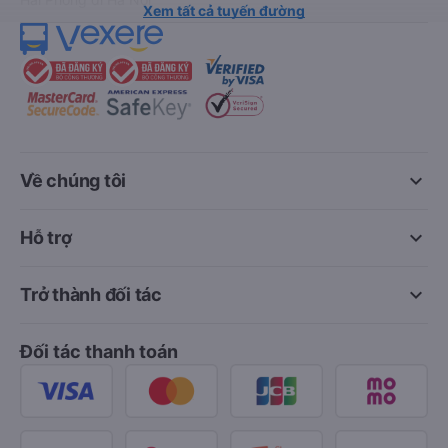
Xem tất cả tuyến đường
keyboard_arrow_down
Về chúng tôi
keyboard_arrow_down
Hỗ trợ
keyboard_arrow_down
Trở thành đối tác
Đối tác thanh toán