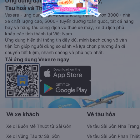
Ứng dụng đặt vé Xe khách, Máy bay,
Tàu hoả và Thuê xe
Vexere - ứng dụng đặt vé đa phương tiện với hơn 3000+ nhà
xe chất lượng cao, 5000+ tuyến đường toàn quốc, tất cả hãng
bay và hãng tàu cùng dịch vụ thuê xe máy, xe du lịch phủ
khắp các tỉnh thành tại Việt Nam.
Ứng dụng hiển thị thông tin đầy đủ, minh bạch cùng vô vàn
tiện ích giúp người dùng so sánh và lựa chọn phương án di
chuyển tiết kiệm, nhanh chóng và phù hợp nhất.
Tải ứng dụng Vexere ngay
Vé xe khách
Vé tàu hỏa
Xe đi Buôn Mê Thuột từ Sài Gòn
Vé tàu Sài Gòn Nha Trang
Xe đi Vũng Tàu từ Sài Gòn
Vé tàu Sài Gòn Phan Thiết