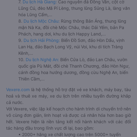
7.
Du lịch Hà Giang:
Cao nguyên đá Đồng Văn, cột cờ
Lũng Cú, đèo Mã Pí Lèng, thung lũng Sủng Là, làng văn
hóa Lũng Cẩm,...
8.
Du lịch Mộc Châu:
Rừng thông Bản Áng, thung lũng
mận Nà Ka, đồi chè Mộc Châu, thác Dải Yếm, bản Pa
Phách, hang dơi, khu du lịch Happy Land,...
9.
Du lịch Hải Phòng:
Biển Đồ Sơn, đảo Hòn Dấu, vịnh
Lan Hạ, đảo Bạch Long Vỹ, núi Voi, khu di tích Tràng
Kênh,...
10.
Du lịch Nghệ An:
Biển Cửa Lò, đảo Lan Châu, vườn
quốc gia Pù Mát, đồi chè Thanh Chương, đảo Hòn Ngư,
cánh đồng hoa hướng dương, đồng cừu Nghệ An, biển
Thiên Cầm,...
Vexere.com
là hệ thống hỗ trợ đặt vé xe khách, máy bay, tàu
hoả và thuê xe máy, xe du lịch trên nhiều tuyến đường khắp
cả nước.
Với Vexere, việc lập kế hoạch cho hành trình di chuyển trở nên
vô cùng đơn giản, linh hoạt và được cá nhân hóa hơn bao giờ
hết. Vexere hiện là nền tảng kết nối hành khách với các đối
tác hàng đầu trong lĩnh vực đi lại, bao gồm:
• 2000+ hãng xe chất lượng cao trên 5000+ tuyến