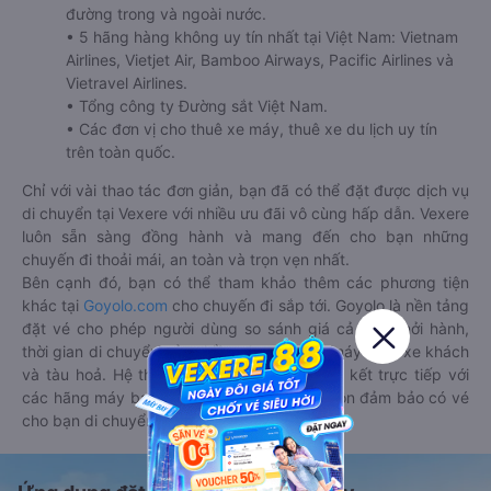
đường trong và ngoài nước.
• 5 hãng hàng không uy tín nhất tại Việt Nam: Vietnam
Airlines, Vietjet Air, Bamboo Airways, Pacific Airlines và
Vietravel Airlines.
• Tổng công ty Đường sắt Việt Nam.
• Các đơn vị cho thuê xe máy, thuê xe du lịch uy tín
trên toàn quốc.
Chỉ với vài thao tác đơn giản, bạn đã có thể đặt được dịch vụ
di chuyển tại Vexere với nhiều ưu đãi vô cùng hấp dẫn. Vexere
luôn sẵn sàng đồng hành và mang đến cho bạn những
chuyến đi thoải mái, an toàn và trọn vẹn nhất.
Bên cạnh đó, bạn có thể tham khảo thêm các phương tiện
khác tại
Goyolo.com
cho chuyến đi sắp tới. Goyolo là nền tảng
đặt vé cho phép người dùng so sánh giá cả, giờ khởi hành,
thời gian di chuyển của nhiều phương tiện máy bay, xe khách
và tàu hoả. Hệ thống của Goyolo được liên kết trực tiếp với
các hãng máy bay, xe khách và tàu hoả, luôn đảm bảo có vé
cho bạn di chuyển.