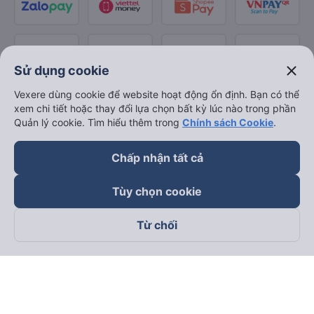
close
Sử dụng cookie
Vexere dùng cookie để website hoạt động ổn định. Bạn có thể
xem chi tiết hoặc thay đổi lựa chọn bất kỳ lúc nào trong phần
Quản lý cookie. Tìm hiểu thêm trong
Chính sách Cookie
.
Chấp nhận tất cả
Tùy chọn cookie
Từ chối
Theo dõi chúng tôi trên
Facebook
Tiktok
Youtube
Công ty TNHH Thương Mại Dịch Vụ Vexere