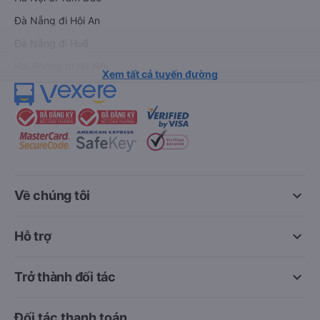
Đà Nẵng đi Hội An
Đà Nẵng đi Huế
Hải Phòng đi Hà Nội
Xem tất cả tuyến đường
keyboard_arrow_down
Về chúng tôi
keyboard_arrow_down
Hỗ trợ
keyboard_arrow_down
Trở thành đối tác
Đối tác thanh toán