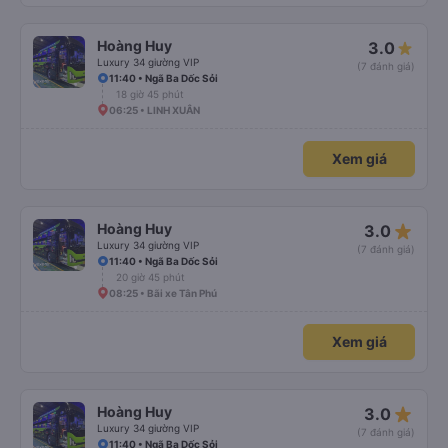
Hoàng Huy
3.0
Luxury 34 giường VIP
(7 đánh giá)
11:40 • Ngã Ba Dốc Sỏi
18 giờ 45 phút
06:25 • LINH XUÂN
Xem giá
star_rate
Hoàng Huy
3.0
Luxury 34 giường VIP
(7 đánh giá)
11:40 • Ngã Ba Dốc Sỏi
20 giờ 45 phút
08:25 • Bãi xe Tân Phú
Xem giá
star_rate
Hoàng Huy
3.0
Luxury 34 giường VIP
(7 đánh giá)
11:40 • Ngã Ba Dốc Sỏi