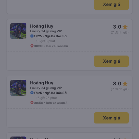
Xem giá
star_rate
Hoàng Huy
3.0
Luxury 34 giường VIP
(7 đánh giá)
17:25 • Ngã Ba Dốc Sỏi
15 giờ 5 phút
08:30 • Bãi xe Tân Phú
Xem giá
star_rate
Hoàng Huy
3.0
Luxury 34 giường VIP
(7 đánh giá)
17:25 • Ngã Ba Dốc Sỏi
16 giờ 25 phút
09:50 • Bến xe Quận 8
Xem giá