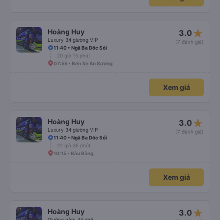
star_rate
Hoàng Huy
3.0
Luxury 34 giường VIP
(7 đánh giá)
11:40 • Ngã Ba Dốc Sỏi
20 giờ 15 phút
07:55 • Bến Xe An Sương
Xem giá
star_rate
Hoàng Huy
3.0
Luxury 34 giường VIP
(7 đánh giá)
11:40 • Ngã Ba Dốc Sỏi
22 giờ 35 phút
10:15 • Bàu Bàng
Xem giá
star_rate
Hoàng Huy
3.0
Giường nằm 44 ghế