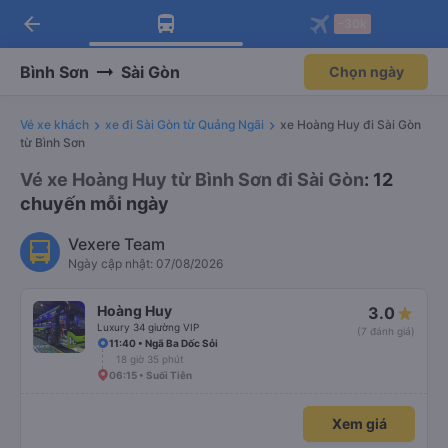
arrow_back
Tải app Vexere ngay!
Tải app Vexere
-30k
Mở app
Mở app
Nhận ưu đãi thành viên độc
-30k/ghế khi đặt vé máy bay qua
quyền
app
Bình Sơn
Sài Gòn
Chọn ngày
Vé xe khách
xe đi Sài Gòn từ Quảng Ngãi
xe Hoàng Huy đi Sài Gòn
từ Bình Sơn
Vé xe Hoàng Huy từ Bình Sơn đi Sài Gòn
: 12
chuyến mỗi ngày
Vexere Team
Ngày cập nhật: 07/08/2026
Hoàng Huy
3.0
Luxury 34 giường VIP
(7 đánh giá)
11:40 • Ngã Ba Dốc Sỏi
18 giờ 35 phút
06:15 • Suối Tiên
Xem giá