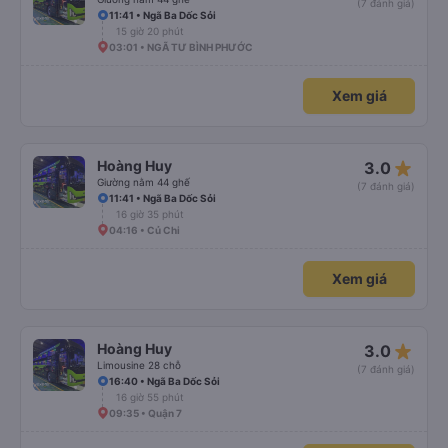
(7 đánh giá)
11:41 • Ngã Ba Dốc Sỏi
15 giờ 20 phút
03:01 • NGÃ TƯ BÌNH PHƯỚC
Xem giá
star_rate
Hoàng Huy
3.0
Giường nằm 44 ghế
(7 đánh giá)
11:41 • Ngã Ba Dốc Sỏi
16 giờ 35 phút
04:16 • Củ Chi
Xem giá
star_rate
Hoàng Huy
3.0
Limousine 28 chỗ
(7 đánh giá)
16:40 • Ngã Ba Dốc Sỏi
16 giờ 55 phút
09:35 • Quận 7