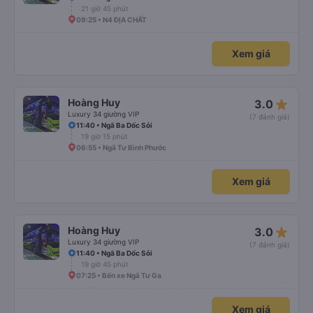
21 giờ 45 phút
09:25 • N4 ĐỊA CHẤT
Xem giá
star_rate
Hoàng Huy
3.0
Luxury 34 giường VIP
(7 đánh giá)
11:40 • Ngã Ba Dốc Sỏi
19 giờ 15 phút
06:55 • Ngã Tư Bình Phước
Xem giá
star_rate
Hoàng Huy
3.0
Luxury 34 giường VIP
(7 đánh giá)
11:40 • Ngã Ba Dốc Sỏi
19 giờ 45 phút
07:25 • Bến xe Ngã Tư Ga
Xem giá