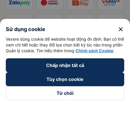
close
Sử dụng cookie
Vexere dùng cookie để website hoạt động ổn định. Bạn có thể
xem chi tiết hoặc thay đổi lựa chọn bất kỳ lúc nào trong phần
Quản lý cookie. Tìm hiểu thêm trong
Chính sách Cookie
.
Chấp nhận tất cả
Tùy chọn cookie
Từ chối
Theo dõi chúng tôi trên
Facebook
Tiktok
Youtube
Công ty TNHH Thương Mại Dịch Vụ Vexere