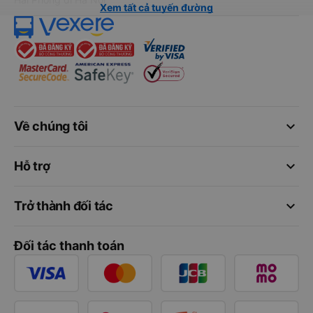
Xem tất cả tuyến đường
keyboard_arrow_down
Về chúng tôi
keyboard_arrow_down
Hỗ trợ
keyboard_arrow_down
Trở thành đối tác
Đối tác thanh toán