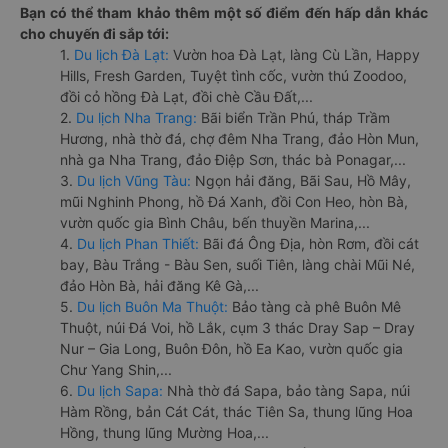
Bạn có thể tham khảo thêm một số điểm đến hấp dẫn khác
cho chuyến đi sắp tới:
1.
Du lịch Đà Lạt:
Vườn hoa Đà Lạt, làng Cù Lần, Happy
Hills, Fresh Garden, Tuyệt tình cốc, vườn thú Zoodoo,
đồi cỏ hồng Đà Lạt, đồi chè Cầu Đất,...
2.
Du lịch Nha Trang:
Bãi biển Trần Phú, tháp Trầm
Hương, nhà thờ đá, chợ đêm Nha Trang, đảo Hòn Mun,
nhà ga Nha Trang, đảo Điệp Sơn, thác bà Ponagar,...
3.
Du lịch Vũng Tàu:
Ngọn hải đăng, Bãi Sau, Hồ Mây,
mũi Nghinh Phong, hồ Đá Xanh, đồi Con Heo, hòn Bà,
vườn quốc gia Bình Châu, bến thuyền Marina,...
4.
Du lịch Phan Thiết:
Bãi đá Ông Địa, hòn Rơm, đồi cát
bay, Bàu Trắng - Bàu Sen, suối Tiên, làng chài Mũi Né,
đảo Hòn Bà, hải đăng Kê Gà,...
5.
Du lịch Buôn Ma Thuột:
Bảo tàng cà phê Buôn Mê
Thuột, núi Đá Voi, hồ Lắk, cụm 3 thác Dray Sap – Dray
Nur – Gia Long, Buôn Đôn, hồ Ea Kao, vườn quốc gia
Chư Yang Shin,...
6.
Du lịch Sapa:
Nhà thờ đá Sapa, bảo tàng Sapa, núi
Hàm Rồng, bản Cát Cát, thác Tiên Sa, thung lũng Hoa
Hồng, thung lũng Mường Hoa,...