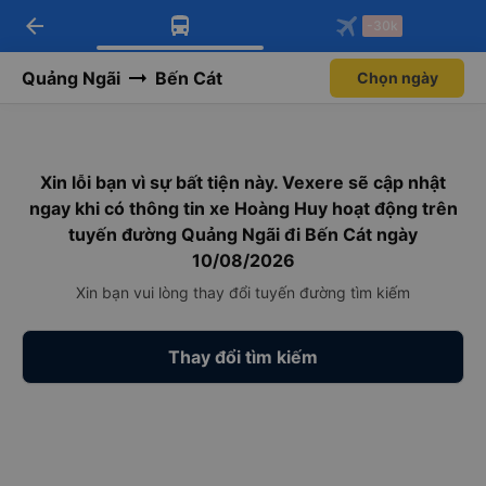
arrow_back
Tải app Vexere ngay!
Tải app Vexere
-30k
Mở app
Mở app
Nhận ưu đãi thành viên độc
-30k/ghế khi đặt vé máy bay qua
quyền
app
Quảng Ngãi
Bến Cát
Chọn ngày
Xin lỗi bạn vì sự bất tiện này. Vexere sẽ cập nhật
ngay khi có thông tin xe Hoàng Huy hoạt động trên
tuyến đường Quảng Ngãi đi Bến Cát ngày
10/08/2026
Xin bạn vui lòng thay đổi tuyến đường tìm kiếm
Thay đổi tìm kiếm