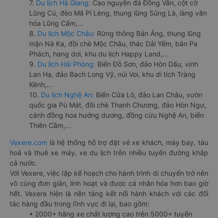
7.
Du lịch Hà Giang:
Cao nguyên đá Đồng Văn, cột cờ
Lũng Cú, đèo Mã Pí Lèng, thung lũng Sủng Là, làng văn
hóa Lũng Cẩm,...
8.
Du lịch Mộc Châu:
Rừng thông Bản Áng, thung lũng
mận Nà Ka, đồi chè Mộc Châu, thác Dải Yếm, bản Pa
Phách, hang dơi, khu du lịch Happy Land,...
9.
Du lịch Hải Phòng:
Biển Đồ Sơn, đảo Hòn Dấu, vịnh
Lan Hạ, đảo Bạch Long Vỹ, núi Voi, khu di tích Tràng
Kênh,...
10.
Du lịch Nghệ An:
Biển Cửa Lò, đảo Lan Châu, vườn
quốc gia Pù Mát, đồi chè Thanh Chương, đảo Hòn Ngư,
cánh đồng hoa hướng dương, đồng cừu Nghệ An, biển
Thiên Cầm,...
Vexere.com
là hệ thống hỗ trợ đặt vé xe khách, máy bay, tàu
hoả và thuê xe máy, xe du lịch trên nhiều tuyến đường khắp
cả nước.
Với Vexere, việc lập kế hoạch cho hành trình di chuyển trở nên
vô cùng đơn giản, linh hoạt và được cá nhân hóa hơn bao giờ
hết. Vexere hiện là nền tảng kết nối hành khách với các đối
tác hàng đầu trong lĩnh vực đi lại, bao gồm:
• 2000+ hãng xe chất lượng cao trên 5000+ tuyến