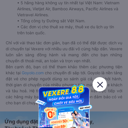
• 5 hãng hàng không uy tín nhất tại Việt Nam: Vietnam
Airlines, Vietjet Air, Bamboo Airways, Pacific Airlines và
Vietravel Airlines.
• Tổng công ty Đường sắt Việt Nam.
• Các đơn vị cho thuê xe máy, thuê xe du lịch uy tín
trên toàn quốc.
Chỉ với vài thao tác đơn giản, bạn đã có thể đặt được dịch vụ
di chuyển tại Vexere với nhiều ưu đãi vô cùng hấp dẫn. Vexere
luôn sẵn sàng đồng hành và mang đến cho bạn những
chuyến đi thoải mái, an toàn và trọn vẹn nhất.
Bên cạnh đó, bạn có thể tham khảo thêm các phương tiện
khác tại
Goyolo.com
cho chuyến đi sắp tới. Goyolo là nền tảng
đặt vé cho phép người dùng so sánh giá cả, giờ khởi hành,
thời gian di chuyển của nhiều phương tiện máy bay, xe khách
và tàu hoả. Hệ thống của Goyolo được liên kết trực tiếp với
các hãng máy bay, xe khách và tàu hoả, luôn đảm bảo có vé
cho bạn di chuyển.
Ứng dụng đặt vé Xe khách, Máy bay,