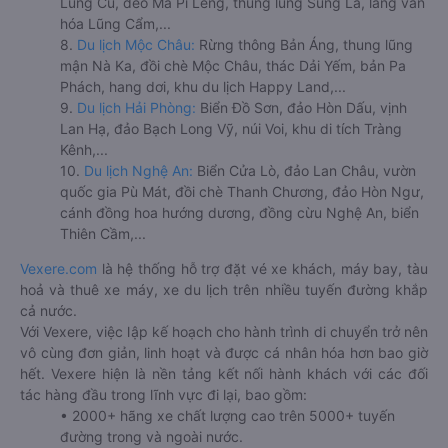
Lũng Cú, đèo Mã Pí Lèng, thung lũng Sủng Là, làng văn
hóa Lũng Cẩm,...
8.
Du lịch Mộc Châu:
Rừng thông Bản Áng, thung lũng
mận Nà Ka, đồi chè Mộc Châu, thác Dải Yếm, bản Pa
Phách, hang dơi, khu du lịch Happy Land,...
9.
Du lịch Hải Phòng:
Biển Đồ Sơn, đảo Hòn Dấu, vịnh
Lan Hạ, đảo Bạch Long Vỹ, núi Voi, khu di tích Tràng
Kênh,...
10.
Du lịch Nghệ An:
Biển Cửa Lò, đảo Lan Châu, vườn
quốc gia Pù Mát, đồi chè Thanh Chương, đảo Hòn Ngư,
cánh đồng hoa hướng dương, đồng cừu Nghệ An, biển
Thiên Cầm,...
Vexere.com
là hệ thống hỗ trợ đặt vé xe khách, máy bay, tàu
hoả và thuê xe máy, xe du lịch trên nhiều tuyến đường khắp
cả nước.
Với Vexere, việc lập kế hoạch cho hành trình di chuyển trở nên
vô cùng đơn giản, linh hoạt và được cá nhân hóa hơn bao giờ
hết. Vexere hiện là nền tảng kết nối hành khách với các đối
tác hàng đầu trong lĩnh vực đi lại, bao gồm:
• 2000+ hãng xe chất lượng cao trên 5000+ tuyến
đường trong và ngoài nước.