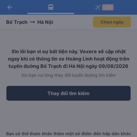
arrow_back
Tải app Vexere ngay!
Tải app Vexere
-30k
Mở app
Mở app
Nhận ưu đãi thành viên độc
-30k/ghế khi đặt vé máy bay qua
quyền
app
Bố Trạch
Hà Nội
Chọn ngày
Xin lỗi bạn vì sự bất tiện này. Vexere sẽ cập nhật
ngay khi có thông tin xe Hoàng Linh hoạt động trên
tuyến đường Bố Trạch đi Hà Nội ngày 09/08/2026
Xin bạn vui lòng thay đổi tuyến đường tìm kiếm
Thay đổi tìm kiếm
Bạn có thể tham khảo thêm một số điểm đến hấp dẫn khác