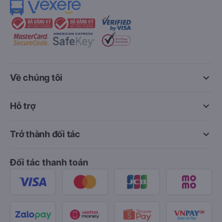
keyboard_arrow_down
Về chúng tôi
keyboard_arrow_down
Hỗ trợ
keyboard_arrow_down
Trở thành đối tác
Đối tác thanh toán