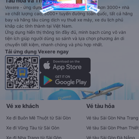
Tàu hoả và Thuê xe
Vexere - ứng dụng đặt vé đa phương tiện với hơn 3000+ nhà
xe chất lượng cao, 5000+ tuyến đường toàn quốc, tất cả hãng
bay và hãng tàu cùng dịch vụ thuê xe máy, xe du lịch phủ
khắp các tỉnh thành tại Việt Nam.
Ứng dụng hiển thị thông tin đầy đủ, minh bạch cùng vô vàn
tiện ích giúp người dùng so sánh và lựa chọn phương án di
chuyển tiết kiệm, nhanh chóng và phù hợp nhất.
Tải ứng dụng Vexere ngay
Vé xe khách
Vé tàu hỏa
Xe đi Buôn Mê Thuột từ Sài Gòn
Vé tàu Sài Gòn Nha Trang
Xe đi Vũng Tàu từ Sài Gòn
Vé tàu Sài Gòn Phan Thiết
Xe đi Nha Trang từ Sài Gòn
Vé tàu Sài Gòn Đà Nẵng