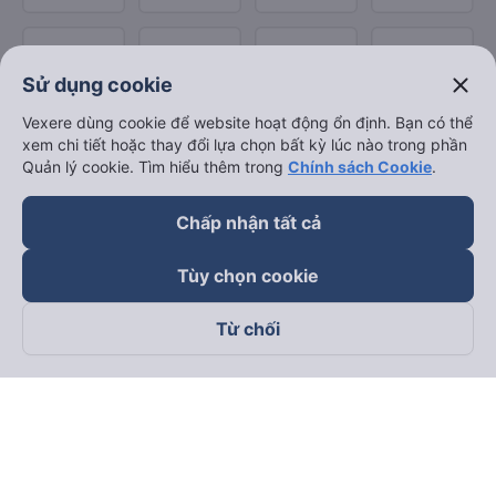
close
Sử dụng cookie
Vexere dùng cookie để website hoạt động ổn định. Bạn có thể
xem chi tiết hoặc thay đổi lựa chọn bất kỳ lúc nào trong phần
Quản lý cookie. Tìm hiểu thêm trong
Chính sách Cookie
.
Chấp nhận tất cả
Tùy chọn cookie
Từ chối
Theo dõi chúng tôi trên
Facebook
Tiktok
Youtube
Công ty TNHH Thương Mại Dịch Vụ Vexere