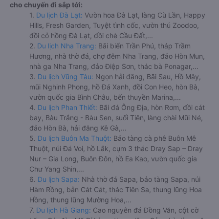
cho chuyến đi sắp tới:
1.
Du lịch Đà Lạt:
Vườn hoa Đà Lạt, làng Cù Lần, Happy
Hills, Fresh Garden, Tuyệt tình cốc, vườn thú Zoodoo,
đồi cỏ hồng Đà Lạt, đồi chè Cầu Đất,...
2.
Du lịch Nha Trang:
Bãi biển Trần Phú, tháp Trầm
Hương, nhà thờ đá, chợ đêm Nha Trang, đảo Hòn Mun,
nhà ga Nha Trang, đảo Điệp Sơn, thác bà Ponagar,...
3.
Du lịch Vũng Tàu:
Ngọn hải đăng, Bãi Sau, Hồ Mây,
mũi Nghinh Phong, hồ Đá Xanh, đồi Con Heo, hòn Bà,
vườn quốc gia Bình Châu, bến thuyền Marina,...
4.
Du lịch Phan Thiết:
Bãi đá Ông Địa, hòn Rơm, đồi cát
bay, Bàu Trắng - Bàu Sen, suối Tiên, làng chài Mũi Né,
đảo Hòn Bà, hải đăng Kê Gà,...
5.
Du lịch Buôn Ma Thuột:
Bảo tàng cà phê Buôn Mê
Thuột, núi Đá Voi, hồ Lắk, cụm 3 thác Dray Sap – Dray
Nur – Gia Long, Buôn Đôn, hồ Ea Kao, vườn quốc gia
Chư Yang Shin,...
6.
Du lịch Sapa:
Nhà thờ đá Sapa, bảo tàng Sapa, núi
Hàm Rồng, bản Cát Cát, thác Tiên Sa, thung lũng Hoa
Hồng, thung lũng Mường Hoa,...
7.
Du lịch Hà Giang:
Cao nguyên đá Đồng Văn, cột cờ