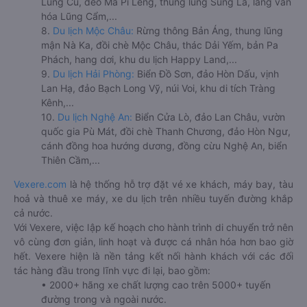
Lũng Cú, đèo Mã Pí Lèng, thung lũng Sủng Là, làng văn
hóa Lũng Cẩm,...
8.
Du lịch Mộc Châu:
Rừng thông Bản Áng, thung lũng
mận Nà Ka, đồi chè Mộc Châu, thác Dải Yếm, bản Pa
Phách, hang dơi, khu du lịch Happy Land,...
9.
Du lịch Hải Phòng:
Biển Đồ Sơn, đảo Hòn Dấu, vịnh
Lan Hạ, đảo Bạch Long Vỹ, núi Voi, khu di tích Tràng
Kênh,...
10.
Du lịch Nghệ An:
Biển Cửa Lò, đảo Lan Châu, vườn
quốc gia Pù Mát, đồi chè Thanh Chương, đảo Hòn Ngư,
cánh đồng hoa hướng dương, đồng cừu Nghệ An, biển
Thiên Cầm,...
Vexere.com
là hệ thống hỗ trợ đặt vé xe khách, máy bay, tàu
hoả và thuê xe máy, xe du lịch trên nhiều tuyến đường khắp
cả nước.
Với Vexere, việc lập kế hoạch cho hành trình di chuyển trở nên
vô cùng đơn giản, linh hoạt và được cá nhân hóa hơn bao giờ
hết. Vexere hiện là nền tảng kết nối hành khách với các đối
tác hàng đầu trong lĩnh vực đi lại, bao gồm:
• 2000+ hãng xe chất lượng cao trên 5000+ tuyến
đường trong và ngoài nước.