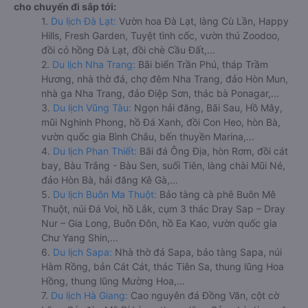
cho chuyến đi sắp tới:
1.
Du lịch Đà Lạt:
Vườn hoa Đà Lạt, làng Cù Lần, Happy
Hills, Fresh Garden, Tuyệt tình cốc, vườn thú Zoodoo,
đồi cỏ hồng Đà Lạt, đồi chè Cầu Đất,...
2.
Du lịch Nha Trang:
Bãi biển Trần Phú, tháp Trầm
Hương, nhà thờ đá, chợ đêm Nha Trang, đảo Hòn Mun,
nhà ga Nha Trang, đảo Điệp Sơn, thác bà Ponagar,...
3.
Du lịch Vũng Tàu:
Ngọn hải đăng, Bãi Sau, Hồ Mây,
mũi Nghinh Phong, hồ Đá Xanh, đồi Con Heo, hòn Bà,
vườn quốc gia Bình Châu, bến thuyền Marina,...
4.
Du lịch Phan Thiết:
Bãi đá Ông Địa, hòn Rơm, đồi cát
bay, Bàu Trắng - Bàu Sen, suối Tiên, làng chài Mũi Né,
đảo Hòn Bà, hải đăng Kê Gà,...
5.
Du lịch Buôn Ma Thuột:
Bảo tàng cà phê Buôn Mê
Thuột, núi Đá Voi, hồ Lắk, cụm 3 thác Dray Sap – Dray
Nur – Gia Long, Buôn Đôn, hồ Ea Kao, vườn quốc gia
Chư Yang Shin,...
6.
Du lịch Sapa:
Nhà thờ đá Sapa, bảo tàng Sapa, núi
Hàm Rồng, bản Cát Cát, thác Tiên Sa, thung lũng Hoa
Hồng, thung lũng Mường Hoa,...
7.
Du lịch Hà Giang:
Cao nguyên đá Đồng Văn, cột cờ