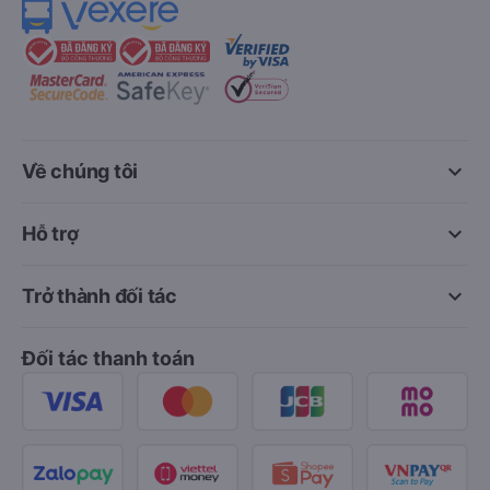
keyboard_arrow_down
Về chúng tôi
keyboard_arrow_down
Hỗ trợ
keyboard_arrow_down
Trở thành đối tác
Đối tác thanh toán