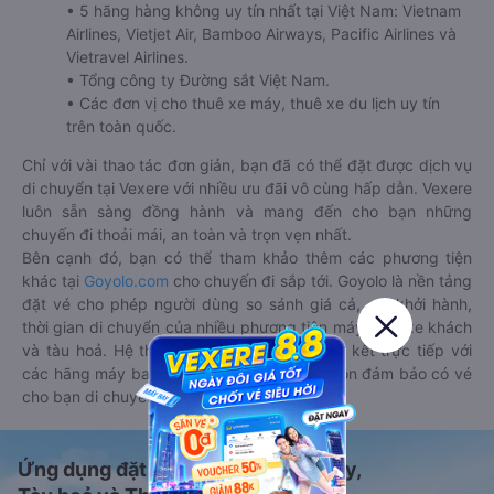
• 5 hãng hàng không uy tín nhất tại Việt Nam: Vietnam
Airlines, Vietjet Air, Bamboo Airways, Pacific Airlines và
Vietravel Airlines.
• Tổng công ty Đường sắt Việt Nam.
• Các đơn vị cho thuê xe máy, thuê xe du lịch uy tín
trên toàn quốc.
Chỉ với vài thao tác đơn giản, bạn đã có thể đặt được dịch vụ
di chuyển tại Vexere với nhiều ưu đãi vô cùng hấp dẫn. Vexere
luôn sẵn sàng đồng hành và mang đến cho bạn những
chuyến đi thoải mái, an toàn và trọn vẹn nhất.
Bên cạnh đó, bạn có thể tham khảo thêm các phương tiện
khác tại
Goyolo.com
cho chuyến đi sắp tới. Goyolo là nền tảng
đặt vé cho phép người dùng so sánh giá cả, giờ khởi hành,
thời gian di chuyển của nhiều phương tiện máy bay, xe khách
và tàu hoả. Hệ thống của Goyolo được liên kết trực tiếp với
các hãng máy bay, xe khách và tàu hoả, luôn đảm bảo có vé
cho bạn di chuyển.
Ứng dụng đặt vé Xe khách, Máy bay,