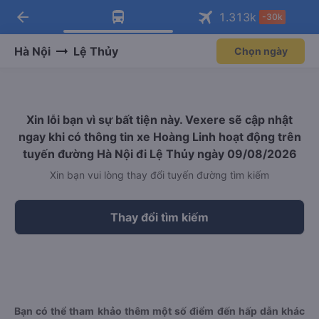
arrow_back
Tải app Vexere ngay!
Tải app Vexere
1.313
k
-30k
Mở app
Mở app
Nhận ưu đãi thành viên độc
-30k/ghế khi đặt vé máy bay qua
quyền
app
Hà Nội
Lệ Thủy
Chọn ngày
Xin lỗi bạn vì sự bất tiện này. Vexere sẽ cập nhật
ngay khi có thông tin xe Hoàng Linh hoạt động trên
tuyến đường Hà Nội đi Lệ Thủy ngày 09/08/2026
Xin bạn vui lòng thay đổi tuyến đường tìm kiếm
Thay đổi tìm kiếm
Bạn có thể tham khảo thêm một số điểm đến hấp dẫn khác