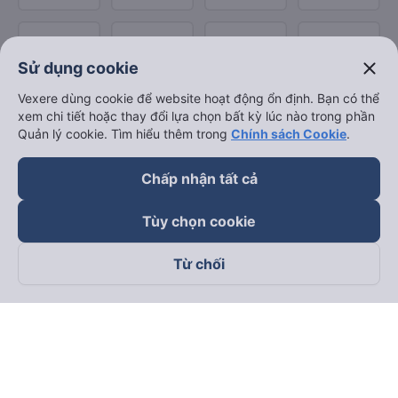
close
Sử dụng cookie
Vexere dùng cookie để website hoạt động ổn định. Bạn có thể
xem chi tiết hoặc thay đổi lựa chọn bất kỳ lúc nào trong phần
Quản lý cookie. Tìm hiểu thêm trong
Chính sách Cookie
.
Chấp nhận tất cả
Tùy chọn cookie
Từ chối
Theo dõi chúng tôi trên
Facebook
Tiktok
Youtube
Công ty TNHH Thương Mại Dịch Vụ Vexere