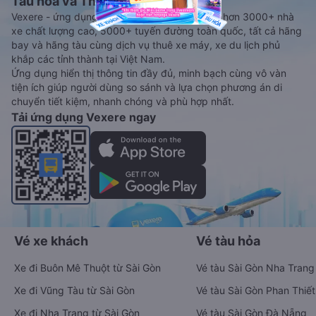
Tàu hoả và Thuê xe
Vexere - ứng dụng đặt vé đa phương tiện với hơn 3000+ nhà
xe chất lượng cao, 5000+ tuyến đường toàn quốc, tất cả hãng
bay và hãng tàu cùng dịch vụ thuê xe máy, xe du lịch phủ
khắp các tỉnh thành tại Việt Nam.
Ứng dụng hiển thị thông tin đầy đủ, minh bạch cùng vô vàn
tiện ích giúp người dùng so sánh và lựa chọn phương án di
chuyển tiết kiệm, nhanh chóng và phù hợp nhất.
Tải ứng dụng Vexere ngay
Vé xe khách
Vé tàu hỏa
Xe đi Buôn Mê Thuột từ Sài Gòn
Vé tàu Sài Gòn Nha Trang
Xe đi Vũng Tàu từ Sài Gòn
Vé tàu Sài Gòn Phan Thiết
Xe đi Nha Trang từ Sài Gòn
Vé tàu Sài Gòn Đà Nẵng