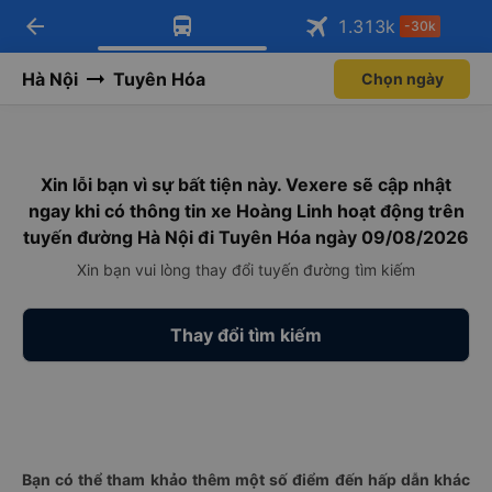
arrow_back
Tải app Vexere ngay!
Tải app Vexere
1.313
k
-30k
Mở app
Mở app
Nhận ưu đãi thành viên độc
-30k/ghế khi đặt vé máy bay qua
quyền
app
Hà Nội
Tuyên Hóa
Chọn ngày
Xin lỗi bạn vì sự bất tiện này. Vexere sẽ cập nhật
ngay khi có thông tin xe Hoàng Linh hoạt động trên
tuyến đường Hà Nội đi Tuyên Hóa ngày 09/08/2026
Xin bạn vui lòng thay đổi tuyến đường tìm kiếm
Thay đổi tìm kiếm
Bạn có thể tham khảo thêm một số điểm đến hấp dẫn khác