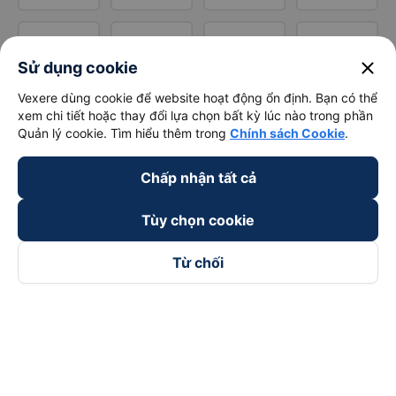
close
Sử dụng cookie
Vexere dùng cookie để website hoạt động ổn định. Bạn có thể
xem chi tiết hoặc thay đổi lựa chọn bất kỳ lúc nào trong phần
Quản lý cookie. Tìm hiểu thêm trong
Chính sách Cookie
.
Chấp nhận tất cả
Tùy chọn cookie
Từ chối
Theo dõi chúng tôi trên
Facebook
Tiktok
Youtube
Công ty TNHH Thương Mại Dịch Vụ Vexere