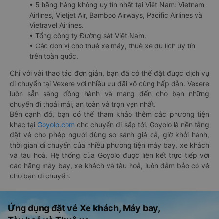
• 5 hãng hàng không uy tín nhất tại Việt Nam: Vietnam
Airlines, Vietjet Air, Bamboo Airways, Pacific Airlines và
Vietravel Airlines.
• Tổng công ty Đường sắt Việt Nam.
• Các đơn vị cho thuê xe máy, thuê xe du lịch uy tín
trên toàn quốc.
Chỉ với vài thao tác đơn giản, bạn đã có thể đặt được dịch vụ
di chuyển tại Vexere với nhiều ưu đãi vô cùng hấp dẫn. Vexere
luôn sẵn sàng đồng hành và mang đến cho bạn những
chuyến đi thoải mái, an toàn và trọn vẹn nhất.
Bên cạnh đó, bạn có thể tham khảo thêm các phương tiện
khác tại
Goyolo.com
cho chuyến đi sắp tới. Goyolo là nền tảng
đặt vé cho phép người dùng so sánh giá cả, giờ khởi hành,
thời gian di chuyển của nhiều phương tiện máy bay, xe khách
và tàu hoả. Hệ thống của Goyolo được liên kết trực tiếp với
các hãng máy bay, xe khách và tàu hoả, luôn đảm bảo có vé
cho bạn di chuyển.
Ứng dụng đặt vé Xe khách, Máy bay,