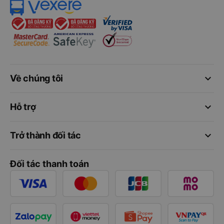
keyboard_arrow_down
Về chúng tôi
keyboard_arrow_down
Hỗ trợ
keyboard_arrow_down
Trở thành đối tác
Đối tác thanh toán