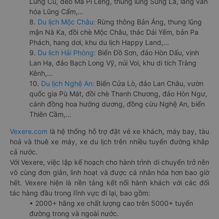
Lũng Cú, đèo Mã Pí Lèng, thung lũng Sủng Là, làng văn
hóa Lũng Cẩm,...
8.
Du lịch Mộc Châu:
Rừng thông Bản Áng, thung lũng
mận Nà Ka, đồi chè Mộc Châu, thác Dải Yếm, bản Pa
Phách, hang dơi, khu du lịch Happy Land,...
9.
Du lịch Hải Phòng:
Biển Đồ Sơn, đảo Hòn Dấu, vịnh
Lan Hạ, đảo Bạch Long Vỹ, núi Voi, khu di tích Tràng
Kênh,...
10.
Du lịch Nghệ An:
Biển Cửa Lò, đảo Lan Châu, vườn
quốc gia Pù Mát, đồi chè Thanh Chương, đảo Hòn Ngư,
cánh đồng hoa hướng dương, đồng cừu Nghệ An, biển
Thiên Cầm,...
Vexere.com
là hệ thống hỗ trợ đặt vé xe khách, máy bay, tàu
hoả và thuê xe máy, xe du lịch trên nhiều tuyến đường khắp
cả nước.
Với Vexere, việc lập kế hoạch cho hành trình di chuyển trở nên
vô cùng đơn giản, linh hoạt và được cá nhân hóa hơn bao giờ
hết. Vexere hiện là nền tảng kết nối hành khách với các đối
tác hàng đầu trong lĩnh vực đi lại, bao gồm:
• 2000+ hãng xe chất lượng cao trên 5000+ tuyến
đường trong và ngoài nước.