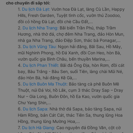
cho chuyến đi sắp tới:
1.
Du lịch Đà Lạt:
Vườn hoa Đà Lạt, làng Cù Lần, Happy
Hills, Fresh Garden, Tuyệt tình cốc, vườn thú Zoodoo,
đồi cỏ hồng Đà Lạt, đồi chè Cầu Đất,...
2.
Du lịch Nha Trang:
Bãi biển Trần Phú, tháp Trầm
Hương, nhà thờ đá, chợ đêm Nha Trang, đảo Hòn Mun,
nhà ga Nha Trang, đảo Điệp Sơn, thác bà Ponagar,...
3.
Du lịch Vũng Tàu:
Ngọn hải đăng, Bãi Sau, Hồ Mây,
mũi Nghinh Phong, hồ Đá Xanh, đồi Con Heo, hòn Bà,
vườn quốc gia Bình Châu, bến thuyền Marina,...
4.
Du lịch Phan Thiết:
Bãi đá Ông Địa, hòn Rơm, đồi cát
bay, Bàu Trắng - Bàu Sen, suối Tiên, làng chài Mũi Né,
đảo Hòn Bà, hải đăng Kê Gà,...
5.
Du lịch Buôn Ma Thuột:
Bảo tàng cà phê Buôn Mê
Thuột, núi Đá Voi, hồ Lắk, cụm 3 thác Dray Sap – Dray
Nur – Gia Long, Buôn Đôn, hồ Ea Kao, vườn quốc gia
Chư Yang Shin,...
6.
Du lịch Sapa:
Nhà thờ đá Sapa, bảo tàng Sapa, núi
Hàm Rồng, bản Cát Cát, thác Tiên Sa, thung lũng Hoa
Hồng, thung lũng Mường Hoa,...
7.
Du lịch Hà Giang:
Cao nguyên đá Đồng Văn, cột cờ